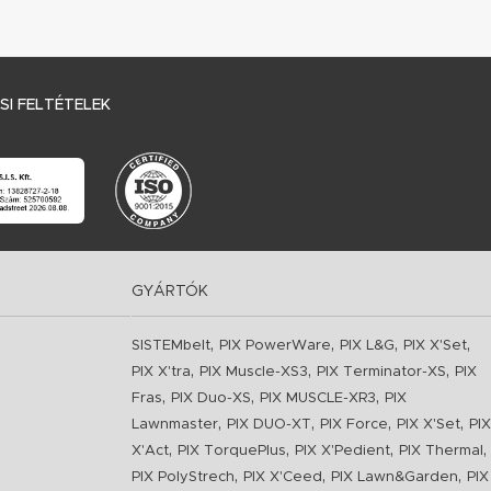
I FELTÉTELEK
GYÁRTÓK
,
,
,
,
SISTEMbelt
PIX PowerWare
PIX L&G
PIX X'Set
,
,
,
PIX X'tra
PIX Muscle-XS3
PIX Terminator-XS
PIX
,
,
,
Fras
PIX Duo-XS
PIX MUSCLE-XR3
PIX
,
,
,
,
Lawnmaster
PIX DUO-XT
PIX Force
PIX X'Set
PIX
,
,
,
,
X'Act
PIX TorquePlus
PIX X'Pedient
PIX Thermal
,
,
,
PIX PolyStrech
PIX X'Ceed
PIX Lawn&Garden
PIX