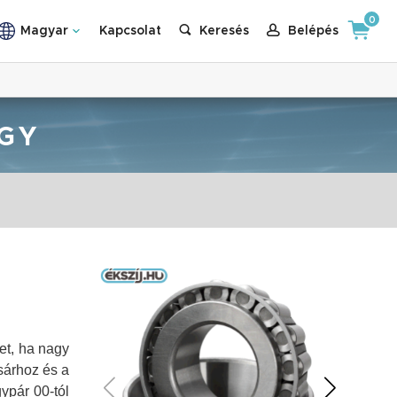
0
Magyar
Kapcsolat
Keresés
Belépés
GY
et, ha nagy
osárhoz és a
ypár 00-tól