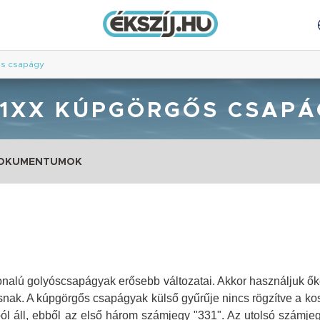
ős csapágy
31XX KÚPGÖRGŐS CSAPÁ
DOKUMENTUMOK
nalú golyóscsapágyak erősebb változatai. Akkor használjuk ők
azásnak. A kúpgörgős csapágyak külső gyűrűje nincs rögzítve a k
l áll, ebből
az első három számjegy "331". Az utolsó számjeg