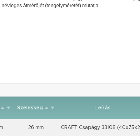
 névleges átmérőjét (tengelyméretét) mutatja.
ő
Szélesség
Leírás
m
26 mm
CRAFT Csapágy 33108 (40x75x2