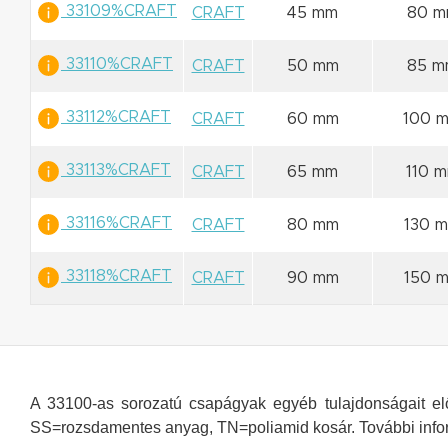
33109%CRAFT
CRAFT
45 mm
80 
33110%CRAFT
CRAFT
50 mm
85 m
33112%CRAFT
CRAFT
60 mm
100 
33113%CRAFT
CRAFT
65 mm
110 
33116%CRAFT
CRAFT
80 mm
130 
33118%CRAFT
CRAFT
90 mm
150 
A 33100-as sorozatú csapágyak egyéb tulajdonságait előj
SS=rozsdamentes anyag, TN=poliamid kosár
. További in