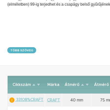
(elméletben) 99-ig terjedhet és a csapágy belső gyűrűjének
TÖBB SZÖVEG
Cikkszám
Márka
Átmérő
Átmér
33108%CRAFT
CRAFT
40 mm
75 m