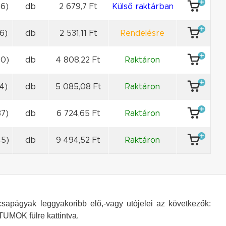
6)
db
2 679,7 Ft
Külső raktárban
6)
db
2 531,11 Ft
Rendelésre
30)
db
4 808,22 Ft
Raktáron
4)
db
5 085,08 Ft
Raktáron
7)
db
6 724,65 Ft
Raktáron
45)
db
9 494,52 Ft
Raktáron
csapágyak leggyakoribb elő,-vagy utójelei az következők:
UMOK fülre kattintva.