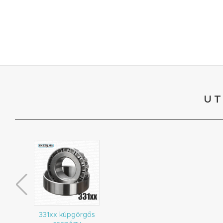
UT
331xx kúpgörgős