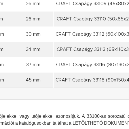
mm
26 mm
CRAFT Csapágy 33109 (45x80x2
m
26 mm
CRAFT Csapágy 33110 (50x85x2
mm
30 mm
CRAFT Csapágy 33112 (60x100x
mm
34 mm
CRAFT Csapágy 33113 (65x110x3
mm
37 mm
CRAFT Csapágy 33116 (80x130x3
mm
45 mm
CRAFT Csapágy 33118 (90x150x
elekkel vagy utójelekkel azonosítjuk. A 33100-as sorozatú 
formációt a katalógusokban találhat a LETÖLTHETŐ DOKUMENT