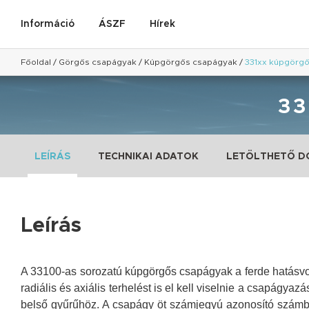
Információ
ÁSZF
Hírek
Főoldal
/
Görgős csapágyak
/
Kúpgörgős csapágyak
/
331xx kúpgörg
3
LEÍRÁS
TECHNIKAI ADATOK
LETÖLTHETŐ 
Leírás
A 33100-as sorozatú kúpgörgős csapágyak a ferde hatásvo
radiális és axiális terhelést is el kell viselnie a csapágy
belső gyűrűhöz.
A
csapágy öt számjegyú azonosító számbó