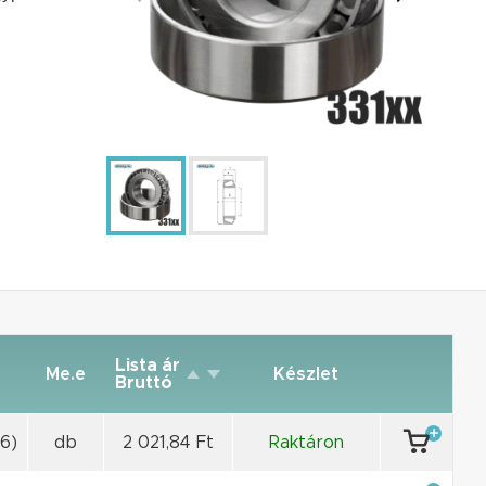
Lista ár
Me.e
Készlet
Bruttó
6)
db
2 021,84 Ft
Raktáron