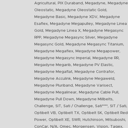
,
,
,
Agricultural
PIX Duraband
Megadyne
Megadyne
,
,
Oleostatic
Megadyne Oleostatic Gold
,
,
Megadyne Basic
Megadyne XDV
Megadyne
,
,
Esaflex
Megadyne Megapulley
Megadyne Linea
,
,
Gold
Megadyne Linea X
Megadyne Megasync
,
,
RPP
Megadyne Megasync Silver
Megadyne
,
,
Megasync Gold
Megadyne Megasync Titanium
,
,
Megadyne Megaflex
Megadyne Megapower
,
,
Megadyne Megasync Imperial
Megadyne RR
,
,
Megadyne Megarib
Megadyne PV Elastic
,
,
Megadyne Megaflat
Megadyne Contrafor
,
,
Megadyne Acculink
Megadyne Megaweld
,
,
Megadyne Pluriband
Megadyne Varisect
,
,
Megadyne Megalinear
Megadyne Cable Pull
,
,
Megadyne Pull Down
Megadyne Millbelts
,
,
,
,
,
Challenge
SIT
Sati / Challenge
Sati****
SIT / Sati
,
,
,
Optibelt VB
Optibelt TX
Optibelt SK
Optibelt Red
,
,
,
,
,
Power
Optibelt XE
SWR
Hutchinson
Mitsuboshi
,
,
,
,
,
,
ConCar
N/A
Omec
Morgensen
Vision
Tagex