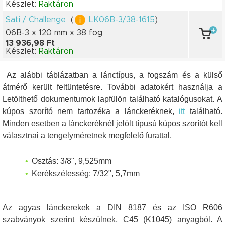
Készlet:
Raktáron
Sati / Challenge
(
LK06B-3/38-1615
)
06B-3 x 120 mm
x 38 fog
13 936,98 Ft
Készlet:
Raktáron
Az alábbi táblázatban a lánctípus, a fogszám és a külső
átmérő került feltüntetésre. További adatokért használja a
Letölthető dokumentumok lapfülön található katalógusokat. A
kúpos szorító nem tartozéka a lánckeréknek,
itt
található.
Minden esetben a lánckeréknél jelölt típusú kúpos szorítót kell
választnai a tengelyméretnek megfelelő furattal.
Osztás: 3/8", 9,525mm
Kerékszélesség: 7/32", 5,7mm
Az agyas lánckerekek a DIN 8187 és az ISO R606
szabványok szerint készülnek, C45 (K1045) anyagból. A