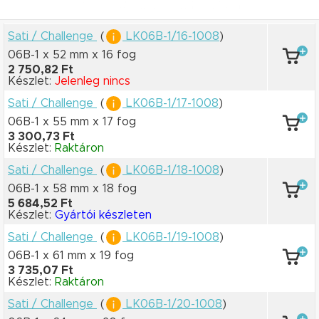
Sati / Challenge
(
LK06B-1/16-1008
)
06B-1 x 52 mm
x 16 fog
2 750,82 Ft
Készlet:
Jelenleg nincs
Sati / Challenge
(
LK06B-1/17-1008
)
06B-1 x 55 mm
x 17 fog
3 300,73 Ft
Készlet:
Raktáron
Sati / Challenge
(
LK06B-1/18-1008
)
06B-1 x 58 mm
x 18 fog
5 684,52 Ft
Készlet:
Gyártói készleten
Sati / Challenge
(
LK06B-1/19-1008
)
06B-1 x 61 mm
x 19 fog
3 735,07 Ft
Készlet:
Raktáron
Sati / Challenge
(
LK06B-1/20-1008
)