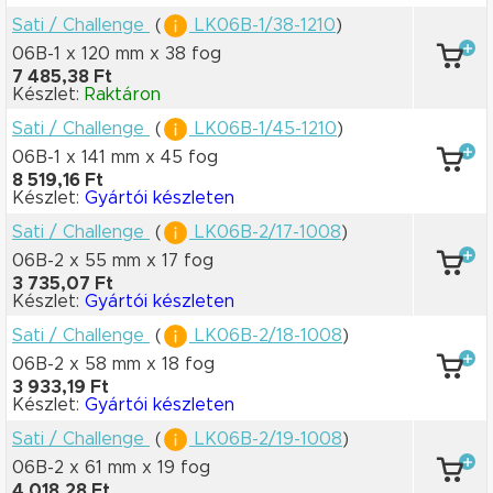
Sati / Challenge
(
LK06B-1/38-1210
)
06B-1 x 120 mm
x 38 fog
7 485,38 Ft
Készlet:
Raktáron
Sati / Challenge
(
LK06B-1/45-1210
)
06B-1 x 141 mm
x 45 fog
8 519,16 Ft
Készlet:
Gyártói készleten
Sati / Challenge
(
LK06B-2/17-1008
)
06B-2 x 55 mm
x 17 fog
3 735,07 Ft
Készlet:
Gyártói készleten
Sati / Challenge
(
LK06B-2/18-1008
)
06B-2 x 58 mm
x 18 fog
3 933,19 Ft
Készlet:
Gyártói készleten
Sati / Challenge
(
LK06B-2/19-1008
)
06B-2 x 61 mm
x 19 fog
4 018,28 Ft