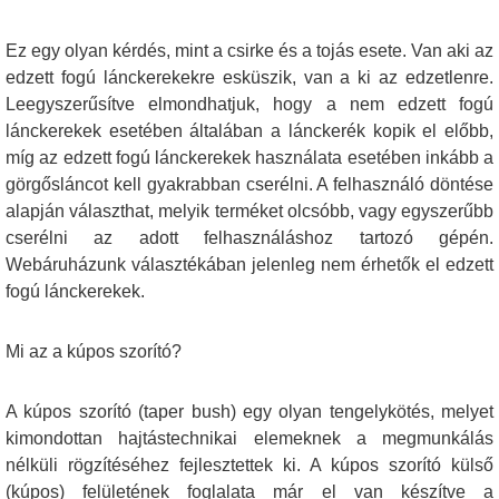
Ez egy olyan kérdés, mint a csirke és a tojás esete. Van aki az
edzett fogú lánckerekekre esküszik, van a ki az edzetlenre.
Leegyszerűsítve elmondhatjuk, hogy a nem edzett fogú
lánckerekek esetében általában a lánckerék kopik el előbb,
míg az edzett fogú lánckerekek használata esetében inkább a
görgősláncot kell gyakrabban cserélni. A felhasználó döntése
alapján választhat, melyik terméket olcsóbb, vagy egyszerűbb
cserélni az adott felhasználáshoz tartozó gépén.
Webáruházunk választékában jelenleg nem érhetők el edzett
fogú lánckerekek.
Mi az a kúpos szorító?
A kúpos szorító (taper bush) egy olyan tengelykötés, melyet
kimondottan hajtástechnikai elemeknek a megmunkálás
nélküli rögzítéséhez fejlesztettek ki. A kúpos szorító külső
(kúpos) felületének foglalata már el van készítve a