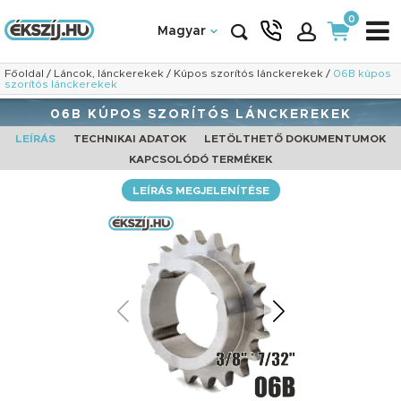
0
Magyar
Főoldal
/
Láncok, lánckerekek
/
Kúpos szorítós lánckerekek
/
06B kúpos
szorítós lánckerekek
06B KÚPOS SZORÍTÓS LÁNCKEREKEK
LEÍRÁS
TECHNIKAI ADATOK
LETÖLTHETŐ DOKUMENTUMOK
KAPCSOLÓDÓ TERMÉKEK
LEÍRÁS MEGJELENÍTÉSE