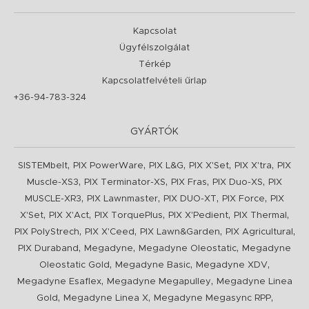
Kapcsolat
Ügyfélszolgálat
Térkép
Kapcsolatfelvételi űrlap
+36-94-783-324
GYÁRTÓK
,
,
,
,
,
SISTEMbelt
PIX PowerWare
PIX L&G
PIX X'Set
PIX X'tra
PIX
,
,
,
,
Muscle-XS3
PIX Terminator-XS
PIX Fras
PIX Duo-XS
PIX
,
,
,
,
MUSCLE-XR3
PIX Lawnmaster
PIX DUO-XT
PIX Force
PIX
,
,
,
,
,
X'Set
PIX X'Act
PIX TorquePlus
PIX X'Pedient
PIX Thermal
,
,
,
,
PIX PolyStrech
PIX X'Ceed
PIX Lawn&Garden
PIX Agricultural
,
,
,
PIX Duraband
Megadyne
Megadyne Oleostatic
Megadyne
,
,
,
Oleostatic Gold
Megadyne Basic
Megadyne XDV
,
,
Megadyne Esaflex
Megadyne Megapulley
Megadyne Linea
,
,
,
Gold
Megadyne Linea X
Megadyne Megasync RPP