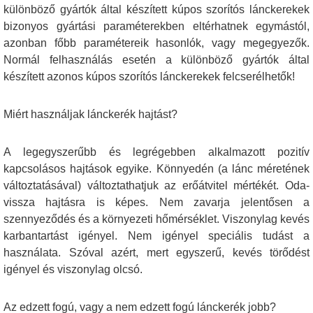
különböző gyártók által készített kúpos szorítós lánckerekek
bizonyos gyártási paraméterekben eltérhatnek egymástól,
azonban főbb paramétereik hasonlók, vagy megegyezők.
Normál felhasználás esetén a különböző gyártók által
készített azonos kúpos szorítós lánckerekek felcserélhetők!
Miért használjak lánckerék hajtást?
A legegyszerűbb és legrégebben alkalmazott pozitív
kapcsolásos hajtások egyike. Könnyedén (a lánc méretének
változtatásával) változtathatjuk az erőátvitel mértékét. Oda-
vissza hajtásra is képes. Nem zavarja jelentősen a
szennyeződés és a környezeti hőmérséklet. Viszonylag kevés
karbantartást igényel. Nem igényel speciális tudást a
használata. Szóval azért, mert egyszerű, kevés törődést
igényel és viszonylag olcsó.
Az edzett fogú, vagy a nem edzett fogú lánckerék jobb?