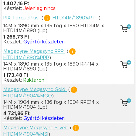
1 407,16 Ft
Készlet:
Jelenleg nincs
PIX TorquePlus
(
HTD14M/1890%PTP
)
14M x 1890 mm
x 135 fog
x 1890 HTD14M
x
HTD14M/1890
(Lp)
1 268,73 Ft
Készlet:
Gyártói készleten
Megadyne Megasync RPP
(
HTD14M/1890%RPP
)
14M x 1890 mm
x 135 fog
x 1890 RPP14
x
HTD14M/1890
(Lp)
1 173,48 Ft
Készlet:
Raktáron
Megadyne Megasync Gold
(
HTD14M/1904%MGO
)
14M x 1904 mm
x 136 fog
x 1904 RPC14
x
HTD14M/1904
(Lp)
4 721,86 Ft
Készlet:
Gyártói készleten
Megadyne Megasync Silver
(
HTD14M/1904%MSI
)