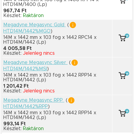
HTD14M/1400
(Lp)
967,74 Ft
Készlet:
Raktáron
Megadyne Megasync Gold
(
HTD14M/1442%MGO
)
14M x 1442 mm
x 103 fog
x 1442 RPC14
x
HTD14M/1442
(Lp)
4 005,58 Ft
Készlet:
Jelenleg nincs
Megadyne Megasync Silver
(
HTD14M/1442%MSI
)
14M x 1442 mm
x 103 fog
x 1442 RPP14
x
HTD14M/1442
(Lp)
1 201,42 Ft
Készlet:
Jelenleg nincs
Megadyne Megasync RPP
(
HTD14M/1442%RPP
)
14M x 1442 mm
x 103 fog
x 1442 RPP14
x
HTD14M/1442
(Lp)
993,14 Ft
Készlet:
Raktáron