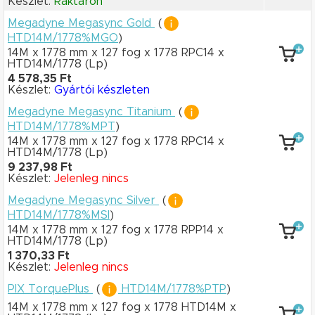
Készlet:
Raktáron
Megadyne Megasync Gold
(
HTD14M/1778%MGO
)
14M x 1778 mm
x 127 fog
x 1778 RPC14
x
HTD14M/1778
(Lp)
4 578,35 Ft
Készlet:
Gyártói készleten
Megadyne Megasync Titanium
(
HTD14M/1778%MPT
)
14M x 1778 mm
x 127 fog
x 1778 RPC14
x
HTD14M/1778
(Lp)
9 237,98 Ft
Készlet:
Jelenleg nincs
Megadyne Megasync Silver
(
HTD14M/1778%MSI
)
14M x 1778 mm
x 127 fog
x 1778 RPP14
x
HTD14M/1778
(Lp)
1 370,33 Ft
Készlet:
Jelenleg nincs
PIX TorquePlus
(
HTD14M/1778%PTP
)
14M x 1778 mm
x 127 fog
x 1778 HTD14M
x