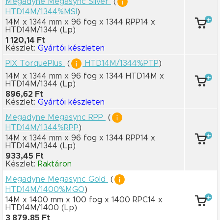
Megadyne Megasync Silver
(
HTD14M/1344%MSI
)
14M x 1344 mm
x 96 fog
x 1344 RPP14
x
HTD14M/1344
(Lp)
1 120,14 Ft
Készlet:
Gyártói készleten
PIX TorquePlus
(
HTD14M/1344%PTP
)
14M x 1344 mm
x 96 fog
x 1344 HTD14M
x
HTD14M/1344
(Lp)
896,62 Ft
Készlet:
Gyártói készleten
Megadyne Megasync RPP
(
HTD14M/1344%RPP
)
14M x 1344 mm
x 96 fog
x 1344 RPP14
x
HTD14M/1344
(Lp)
933,45 Ft
Készlet:
Raktáron
Megadyne Megasync Gold
(
HTD14M/1400%MGO
)
14M x 1400 mm
x 100 fog
x 1400 RPC14
x
HTD14M/1400
(Lp)
3 879,85 Ft