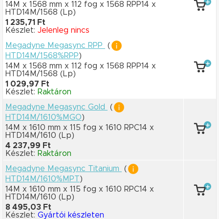
14M x 1568 mm
x 112 fog
x 1568 RPP14
x
HTD14M/1568
(Lp)
1 235,71 Ft
Készlet:
Jelenleg nincs
Megadyne Megasync RPP
(
HTD14M/1568%RPP
)
14M x 1568 mm
x 112 fog
x 1568 RPP14
x
HTD14M/1568
(Lp)
1 029,97 Ft
Készlet:
Raktáron
Megadyne Megasync Gold
(
HTD14M/1610%MGO
)
14M x 1610 mm
x 115 fog
x 1610 RPC14
x
HTD14M/1610
(Lp)
4 237,99 Ft
Készlet:
Raktáron
Megadyne Megasync Titanium
(
HTD14M/1610%MPT
)
14M x 1610 mm
x 115 fog
x 1610 RPC14
x
HTD14M/1610
(Lp)
8 495,03 Ft
Készlet:
Gyártói készleten