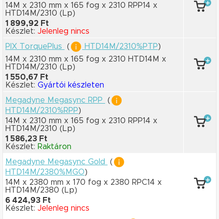
14M x 2310 mm
x 165 fog
x 2310 RPP14
x
HTD14M/2310
(Lp)
1 899,92 Ft
Készlet:
Jelenleg nincs
PIX TorquePlus
(
HTD14M/2310%PTP
)
14M x 2310 mm
x 165 fog
x 2310 HTD14M
x
HTD14M/2310
(Lp)
1 550,67 Ft
Készlet:
Gyártói készleten
Megadyne Megasync RPP
(
HTD14M/2310%RPP
)
14M x 2310 mm
x 165 fog
x 2310 RPP14
x
HTD14M/2310
(Lp)
1 586,23 Ft
Készlet:
Raktáron
Megadyne Megasync Gold
(
HTD14M/2380%MGO
)
14M x 2380 mm
x 170 fog
x 2380 RPC14
x
HTD14M/2380
(Lp)
6 424,93 Ft
Készlet:
Jelenleg nincs