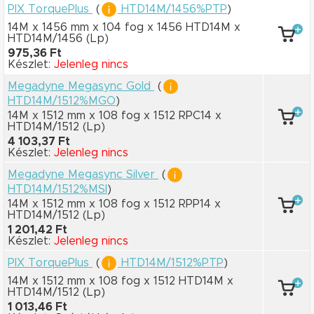
PIX TorquePlus
(
HTD14M/1456%PTP
)
14M x 1456 mm
x 104 fog
x 1456 HTD14M
x
HTD14M/1456
(Lp)
975,36 Ft
Készlet:
Jelenleg nincs
Megadyne Megasync Gold
(
HTD14M/1512%MGO
)
14M x 1512 mm
x 108 fog
x 1512 RPC14
x
HTD14M/1512
(Lp)
4 103,37 Ft
Készlet:
Jelenleg nincs
Megadyne Megasync Silver
(
HTD14M/1512%MSI
)
14M x 1512 mm
x 108 fog
x 1512 RPP14
x
HTD14M/1512
(Lp)
1 201,42 Ft
Készlet:
Jelenleg nincs
PIX TorquePlus
(
HTD14M/1512%PTP
)
14M x 1512 mm
x 108 fog
x 1512 HTD14M
x
HTD14M/1512
(Lp)
1 013,46 Ft