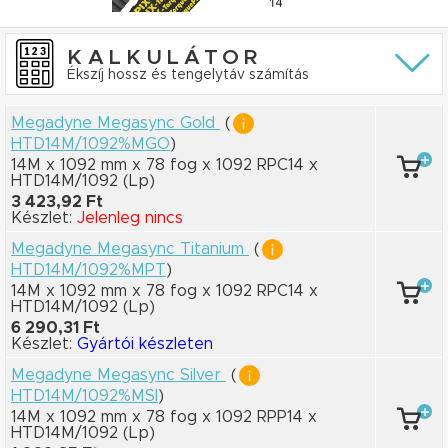
KALKULÁTOR
Ékszíj hossz és tengelytáv számítás
Megadyne Megasync Gold
(
HTD14M/1092%MGO
)
14M x 1092 mm
x 78 fog
x 1092 RPC14
x
HTD14M/1092
(Lp)
3 423,92 Ft
Készlet:
Jelenleg nincs
Megadyne Megasync Titanium
(
HTD14M/1092%MPT
)
14M x 1092 mm
x 78 fog
x 1092 RPC14
x
HTD14M/1092
(Lp)
6 290,31 Ft
Készlet:
Gyártói készleten
Megadyne Megasync Silver
(
HTD14M/1092%MSI
)
14M x 1092 mm
x 78 fog
x 1092 RPP14
x
HTD14M/1092
(Lp)