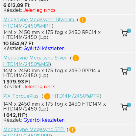
6 612,89 Ft
Készlet:
Jelenleg nincs
Megadyne Megasync Titanium
(
HTD14M/2450%MPT
)
14M x 2450 mm
x 175 fog
x 2450 RPC14
x
HTD14M/2450
(Lp)
10 554,97 Ft
Készlet:
Gyártói készleten
Megadyne Megasync Silver
(
HTD14M/2450%MSI
)
14M x 2450 mm
x 175 fog
x 2450 RPP14
x
HTD14M/2450
(Lp)
1 979,93 Ft
Készlet:
Jelenleg nincs
PIX TorquePlus
(
HTD14M/2450%PTP
)
14M x 2450 mm
x 175 fog
x 2450 HTD14M
x
HTD14M/2450
(Lp)
1 642,11 Ft
Készlet:
Gyártói készleten
Megadyne Megasync RPP
(