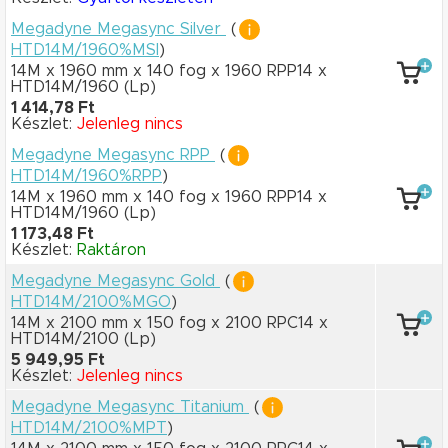
Megadyne Megasync Silver
(
HTD14M/1960%MSI
)
14M x 1960 mm
x 140 fog
x 1960 RPP14
x
HTD14M/1960
(Lp)
1 414,78 Ft
Készlet:
Jelenleg nincs
Megadyne Megasync RPP
(
HTD14M/1960%RPP
)
14M x 1960 mm
x 140 fog
x 1960 RPP14
x
HTD14M/1960
(Lp)
1 173,48 Ft
Készlet:
Raktáron
Megadyne Megasync Gold
(
HTD14M/2100%MGO
)
14M x 2100 mm
x 150 fog
x 2100 RPC14
x
HTD14M/2100
(Lp)
5 949,95 Ft
Készlet:
Jelenleg nincs
Megadyne Megasync Titanium
(
HTD14M/2100%MPT
)