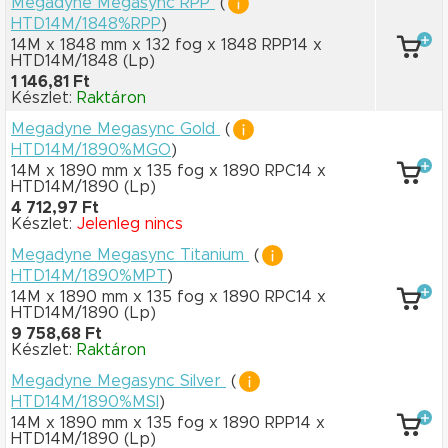
Megadyne Megasync RPP
(
HTD14M/1848%RPP
)
14M x 1848 mm
x 132 fog
x 1848 RPP14
x
HTD14M/1848
(Lp)
1 146,81 Ft
Készlet:
Raktáron
Megadyne Megasync Gold
(
HTD14M/1890%MGO
)
14M x 1890 mm
x 135 fog
x 1890 RPC14
x
HTD14M/1890
(Lp)
4 712,97 Ft
Készlet:
Jelenleg nincs
Megadyne Megasync Titanium
(
HTD14M/1890%MPT
)
14M x 1890 mm
x 135 fog
x 1890 RPC14
x
HTD14M/1890
(Lp)
9 758,68 Ft
Készlet:
Raktáron
Megadyne Megasync Silver
(
HTD14M/1890%MSI
)
14M x 1890 mm
x 135 fog
x 1890 RPP14
x
HTD14M/1890
(Lp)