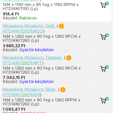
14M x 1190 mm
x 85 fog
x 1190 RPP14
x
HTD14M/1190
(Lp)
914,4 Ft
Készlet:
Raktáron
Megadyne Megasync Gold
(
HTD14M/1260%MGO
)
14M x 1260 mm
x 90 fog
x 1260 RPC14
x
HTD14M/1260
(Lp)
3 665,22 Ft
Készlet:
Gyártói készleten
Megadyne Megasync Titanium
(
HTD14M/1260%MPT
)
14M x 1260 mm
x 90 fog
x 1260 RPC14
x
HTD14M/1260
(Lp)
7 042,15 Ft
Készlet:
Gyártói készleten
Megadyne Megasync Silver
(
HTD14M/1260%MSI
)
14M x 1260 mm
x 90 fog
x 1260 RPP14
x
HTD14M/1260
(Lp)
1 093,47 Ft