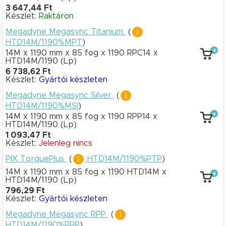
3 647,44 Ft
Készlet:
Raktáron
Megadyne Megasync Titanium
(
HTD14M/1190%MPT
)
14M x 1190 mm
x 85 fog
x 1190 RPC14
x
HTD14M/1190
(Lp)
6 738,62 Ft
Készlet:
Gyártói készleten
Megadyne Megasync Silver
(
HTD14M/1190%MSI
)
14M x 1190 mm
x 85 fog
x 1190 RPP14
x
HTD14M/1190
(Lp)
1 093,47 Ft
Készlet:
Jelenleg nincs
PIX TorquePlus
(
HTD14M/1190%PTP
)
14M x 1190 mm
x 85 fog
x 1190 HTD14M
x
HTD14M/1190
(Lp)
796,29 Ft
Készlet:
Gyártói készleten
Megadyne Megasync RPP
(
HTD14M/1190%RPP
)