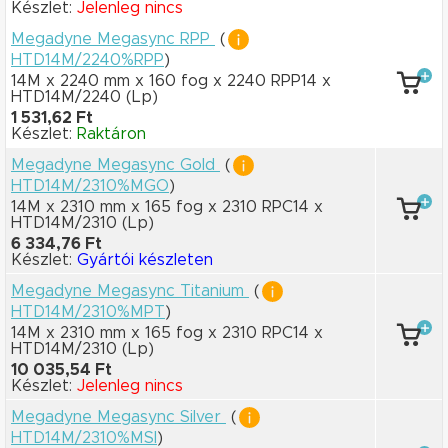
Készlet:
Jelenleg nincs
Megadyne Megasync RPP
(
HTD14M/2240%RPP
)
14M x 2240 mm
x 160 fog
x 2240 RPP14
x
HTD14M/2240
(Lp)
1 531,62 Ft
Készlet:
Raktáron
Megadyne Megasync Gold
(
HTD14M/2310%MGO
)
14M x 2310 mm
x 165 fog
x 2310 RPC14
x
HTD14M/2310
(Lp)
6 334,76 Ft
Készlet:
Gyártói készleten
Megadyne Megasync Titanium
(
HTD14M/2310%MPT
)
14M x 2310 mm
x 165 fog
x 2310 RPC14
x
HTD14M/2310
(Lp)
10 035,54 Ft
Készlet:
Jelenleg nincs
Megadyne Megasync Silver
(
HTD14M/2310%MSI
)