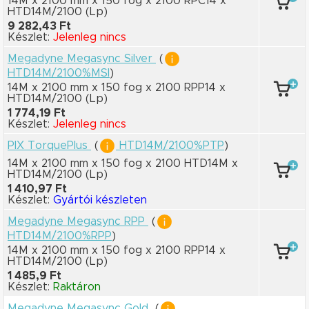
14M x 2100 mm
x 150 fog
x 2100 RPC14
x
HTD14M/2100
(Lp)
9 282,43 Ft
Készlet:
Jelenleg nincs
Megadyne Megasync Silver
(
HTD14M/2100%MSI
)
14M x 2100 mm
x 150 fog
x 2100 RPP14
x
HTD14M/2100
(Lp)
1 774,19 Ft
Készlet:
Jelenleg nincs
PIX TorquePlus
(
HTD14M/2100%PTP
)
14M x 2100 mm
x 150 fog
x 2100 HTD14M
x
HTD14M/2100
(Lp)
1 410,97 Ft
Készlet:
Gyártói készleten
Megadyne Megasync RPP
(
HTD14M/2100%RPP
)
14M x 2100 mm
x 150 fog
x 2100 RPP14
x
HTD14M/2100
(Lp)
1 485,9 Ft
Készlet:
Raktáron
Megadyne Megasync Gold
(