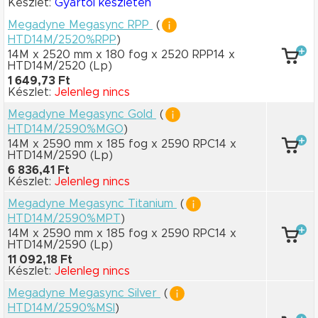
Készlet:
Gyártói készleten
Megadyne Megasync RPP
(
HTD14M/2520%RPP
)
14M x 2520 mm
x 180 fog
x 2520 RPP14
x
HTD14M/2520
(Lp)
1 649,73 Ft
Készlet:
Jelenleg nincs
Megadyne Megasync Gold
(
HTD14M/2590%MGO
)
14M x 2590 mm
x 185 fog
x 2590 RPC14
x
HTD14M/2590
(Lp)
6 836,41 Ft
Készlet:
Jelenleg nincs
Megadyne Megasync Titanium
(
HTD14M/2590%MPT
)
14M x 2590 mm
x 185 fog
x 2590 RPC14
x
HTD14M/2590
(Lp)
11 092,18 Ft
Készlet:
Jelenleg nincs
Megadyne Megasync Silver
(
HTD14M/2590%MSI
)