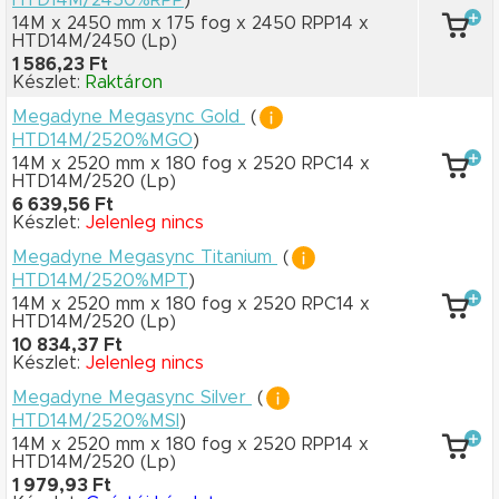
HTD14M/2450%RPP
)
14M x 2450 mm
x 175 fog
x 2450 RPP14
x
HTD14M/2450
(Lp)
1 586,23 Ft
Készlet:
Raktáron
Megadyne Megasync Gold
(
HTD14M/2520%MGO
)
14M x 2520 mm
x 180 fog
x 2520 RPC14
x
HTD14M/2520
(Lp)
6 639,56 Ft
Készlet:
Jelenleg nincs
Megadyne Megasync Titanium
(
HTD14M/2520%MPT
)
14M x 2520 mm
x 180 fog
x 2520 RPC14
x
HTD14M/2520
(Lp)
10 834,37 Ft
Készlet:
Jelenleg nincs
Megadyne Megasync Silver
(
HTD14M/2520%MSI
)
14M x 2520 mm
x 180 fog
x 2520 RPP14
x
HTD14M/2520
(Lp)
1 979,93 Ft