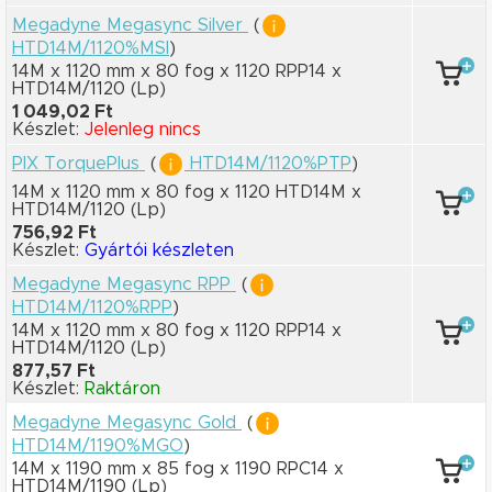
Megadyne Megasync Silver
(
HTD14M/1120%MSI
)
14M x 1120 mm
x 80 fog
x 1120 RPP14
x
HTD14M/1120
(Lp)
1 049,02 Ft
Készlet:
Jelenleg nincs
PIX TorquePlus
(
HTD14M/1120%PTP
)
14M x 1120 mm
x 80 fog
x 1120 HTD14M
x
HTD14M/1120
(Lp)
756,92 Ft
Készlet:
Gyártói készleten
Megadyne Megasync RPP
(
HTD14M/1120%RPP
)
14M x 1120 mm
x 80 fog
x 1120 RPP14
x
HTD14M/1120
(Lp)
877,57 Ft
Készlet:
Raktáron
Megadyne Megasync Gold
(
HTD14M/1190%MGO
)
14M x 1190 mm
x 85 fog
x 1190 RPC14
x
HTD14M/1190
(Lp)