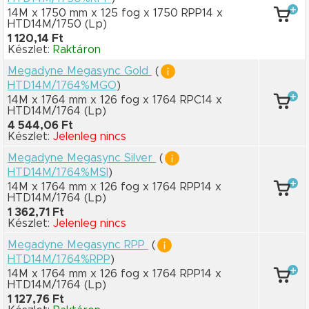
14M x 1750 mm
x 125 fog
x 1750 RPP14
x
HTD14M/1750
(Lp)
1 120,14 Ft
Készlet:
Raktáron
Megadyne Megasync Gold
(
HTD14M/1764%MGO
)
14M x 1764 mm
x 126 fog
x 1764 RPC14
x
HTD14M/1764
(Lp)
4 544,06 Ft
Készlet:
Jelenleg nincs
Megadyne Megasync Silver
(
HTD14M/1764%MSI
)
14M x 1764 mm
x 126 fog
x 1764 RPP14
x
HTD14M/1764
(Lp)
1 362,71 Ft
Készlet:
Jelenleg nincs
Megadyne Megasync RPP
(
HTD14M/1764%RPP
)
14M x 1764 mm
x 126 fog
x 1764 RPP14
x
HTD14M/1764
(Lp)
1 127,76 Ft