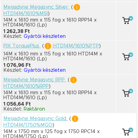
Megadyne Megasync Silver
(
HTD14M/1610%MSI
)
14M x 1610 mm
x 115 fog
x 1610 RPP14
x
HTD14M/1610
(Lp)
1 262,38 Ft
Készlet:
Gyártói készleten
PIX TorquePlus
(
HTD14M/1610%PTP
)
14M x 1610 mm
x 115 fog
x 1610 HTD14M
x
HTD14M/1610
(Lp)
1 076,96 Ft
Készlet:
Gyártói készleten
Megadyne Megasync RPP
(
HTD14M/1610%RPP
)
14M x 1610 mm
x 115 fog
x 1610 RPP14
x
HTD14M/1610
(Lp)
1 056,64 Ft
Készlet:
Raktáron
Megadyne Megasync Gold
(
HTD14M/1750%MGO
)
14M x 1750 mm
x 125 fog
x 1750 RPC14
x
HTD14M/1750
(Lp)