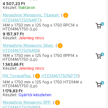
4 507,23 Ft
Készlet:
Raktáron
Megadyne Megasync Titanium
(
HTD14M/1750%MPT
)
14M x 1750 mm
x 125 fog
x 1750 RPC14
x
HTD14M/1750
(Lp)
9 157,97 Ft
Készlet:
Jelenleg nincs
Megadyne Megasync Silver
(
HTD14M/1750%MSI
)
14M x 1750 mm
x 125 fog
x 1750 RPP14
x
HTD14M/1750
(Lp)
1 343,66 Ft
Készlet:
Jelenleg nincs
PIX TorquePlus
(
HTD14M/1750%PTP
)
14M x 1750 mm
x 125 fog
x 1750 HTD14M
x
HTD14M/1750
(Lp)
1 179,83 Ft
Készlet:
Gyártói készleten
Megadyne Megasync RPP
(
HTD14M/1750%RPP
)