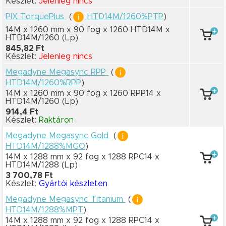
Készlet:
Jelenleg nincs
PIX TorquePlus
(
HTD14M/1260%PTP
)
14M x 1260 mm
x 90 fog
x 1260 HTD14M
x
HTD14M/1260
(Lp)
845,82 Ft
Készlet:
Jelenleg nincs
Megadyne Megasync RPP
(
HTD14M/1260%RPP
)
14M x 1260 mm
x 90 fog
x 1260 RPP14
x
HTD14M/1260
(Lp)
914,4 Ft
Készlet:
Raktáron
Megadyne Megasync Gold
(
HTD14M/1288%MGO
)
14M x 1288 mm
x 92 fog
x 1288 RPC14
x
HTD14M/1288
(Lp)
3 700,78 Ft
Készlet:
Gyártói készleten
Megadyne Megasync Titanium
(
HTD14M/1288%MPT
)
14M x 1288 mm
x 92 fog
x 1288 RPC14
x