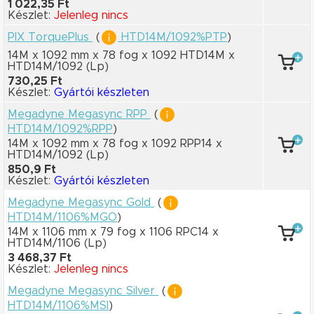
1 022,35 Ft
Készlet:
Jelenleg nincs
PIX TorquePlus
(
HTD14M/1092%PTP
)
14M x 1092 mm
x 78 fog
x 1092 HTD14M
x
HTD14M/1092
(Lp)
730,25 Ft
Készlet:
Gyártói készleten
Megadyne Megasync RPP
(
HTD14M/1092%RPP
)
14M x 1092 mm
x 78 fog
x 1092 RPP14
x
HTD14M/1092
(Lp)
850,9 Ft
Készlet:
Gyártói készleten
Megadyne Megasync Gold
(
HTD14M/1106%MGO
)
14M x 1106 mm
x 79 fog
x 1106 RPC14
x
HTD14M/1106
(Lp)
3 468,37 Ft
Készlet:
Jelenleg nincs
Megadyne Megasync Silver
(
HTD14M/1106%MSI
)