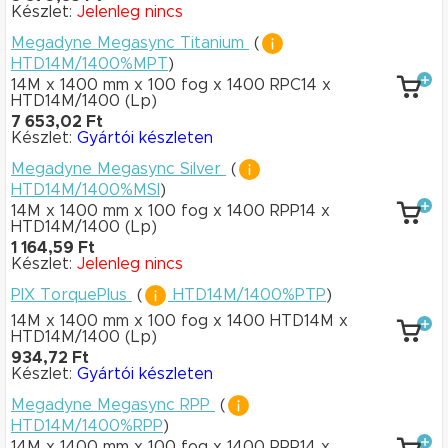
Készlet:
Jelenleg nincs
Megadyne Megasync Titanium
(
HTD14M/1400%MPT
)
14M x 1400 mm
x 100 fog
x 1400 RPC14
x
HTD14M/1400
(Lp)
7 653,02 Ft
Készlet:
Gyártói készleten
Megadyne Megasync Silver
(
HTD14M/1400%MSI
)
14M x 1400 mm
x 100 fog
x 1400 RPP14
x
HTD14M/1400
(Lp)
1 164,59 Ft
Készlet:
Jelenleg nincs
PIX TorquePlus
(
HTD14M/1400%PTP
)
14M x 1400 mm
x 100 fog
x 1400 HTD14M
x
HTD14M/1400
(Lp)
934,72 Ft
Készlet:
Gyártói készleten
Megadyne Megasync RPP
(
HTD14M/1400%RPP
)
14M x 1400 mm
x 100 fog
x 1400 RPP14
x