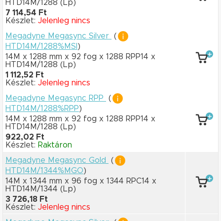
HTD14M/1288
(Lp)
7 114,54 Ft
Készlet:
Jelenleg nincs
Megadyne Megasync Silver
(
HTD14M/1288%MSI
)
14M x 1288 mm
x 92 fog
x 1288 RPP14
x
HTD14M/1288
(Lp)
1 112,52 Ft
Készlet:
Jelenleg nincs
Megadyne Megasync RPP
(
HTD14M/1288%RPP
)
14M x 1288 mm
x 92 fog
x 1288 RPP14
x
HTD14M/1288
(Lp)
922,02 Ft
Készlet:
Raktáron
Megadyne Megasync Gold
(
HTD14M/1344%MGO
)
14M x 1344 mm
x 96 fog
x 1344 RPC14
x
HTD14M/1344
(Lp)
3 726,18 Ft
Készlet:
Jelenleg nincs