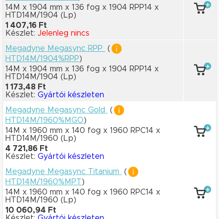
14M x 1904 mm
x 136 fog
x 1904 RPP14
x
HTD14M/1904
(Lp)
1 407,16 Ft
Készlet:
Jelenleg nincs
Megadyne Megasync RPP
(
HTD14M/1904%RPP
)
14M x 1904 mm
x 136 fog
x 1904 RPP14
x
HTD14M/1904
(Lp)
1 173,48 Ft
Készlet:
Gyártói készleten
Megadyne Megasync Gold
(
HTD14M/1960%MGO
)
14M x 1960 mm
x 140 fog
x 1960 RPC14
x
HTD14M/1960
(Lp)
4 721,86 Ft
Készlet:
Gyártói készleten
Megadyne Megasync Titanium
(
HTD14M/1960%MPT
)
14M x 1960 mm
x 140 fog
x 1960 RPC14
x
HTD14M/1960
(Lp)
10 060,94 Ft
Készlet:
Gyártói készleten