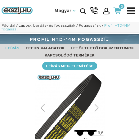
0
Magyar
Főoldal
/
Lapos-, bordás- és fogasszíjak
/
Fogasszíjak
/
Profil HTD-14M
fogasszíj
PROFIL HTD-14M FOGASSZÍJ
LEÍRÁS
TECHNIKAI ADATOK
LETÖLTHETŐ DOKUMENTUMOK
KAPCSOLÓDÓ TERMÉKEK
LEÍRÁS MEGJELENÍTÉSE