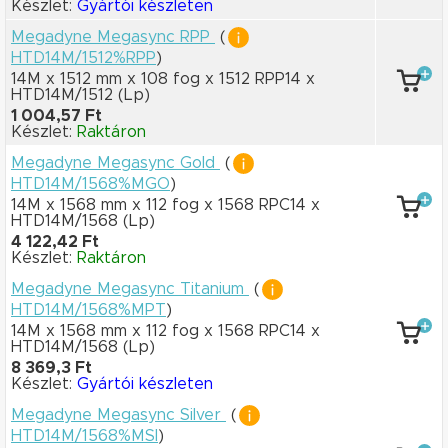
Készlet:
Gyártói készleten
Megadyne Megasync RPP
(
HTD14M/1512%RPP
)
14M x 1512 mm
x 108 fog
x 1512 RPP14
x
HTD14M/1512
(Lp)
1 004,57 Ft
Készlet:
Raktáron
Megadyne Megasync Gold
(
HTD14M/1568%MGO
)
14M x 1568 mm
x 112 fog
x 1568 RPC14
x
HTD14M/1568
(Lp)
4 122,42 Ft
Készlet:
Raktáron
Megadyne Megasync Titanium
(
HTD14M/1568%MPT
)
14M x 1568 mm
x 112 fog
x 1568 RPC14
x
HTD14M/1568
(Lp)
8 369,3 Ft
Készlet:
Gyártói készleten
Megadyne Megasync Silver
(
HTD14M/1568%MSI
)