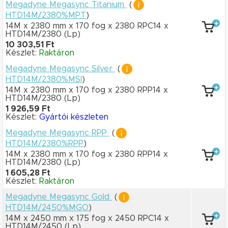
Megadyne Megasync Titanium
(
HTD14M/2380%MPT
)
14M x 2380 mm
x 170 fog
x 2380 RPC14
x
HTD14M/2380
(Lp)
10 303,51 Ft
Készlet:
Raktáron
Megadyne Megasync Silver
(
HTD14M/2380%MSI
)
14M x 2380 mm
x 170 fog
x 2380 RPP14
x
HTD14M/2380
(Lp)
1 926,59 Ft
Készlet:
Gyártói készleten
Megadyne Megasync RPP
(
HTD14M/2380%RPP
)
14M x 2380 mm
x 170 fog
x 2380 RPP14
x
HTD14M/2380
(Lp)
1 605,28 Ft
Készlet:
Raktáron
Megadyne Megasync Gold
(
HTD14M/2450%MGO
)
14M x 2450 mm
x 175 fog
x 2450 RPC14
x
HTD14M/2450
(Lp)