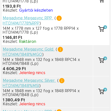
HTD14M/1778
(Lp)
1 193,8 Ft
Készlet:
Gyártói készleten
Megadyne Megasync RPP
(
HTD14M/1778%RPP
)
14M x 1778 mm
x 127 fog
x 1778 RPP14
x
HTD14M/1778
(Lp)
1 146,81 Ft
Készlet:
Raktáron
Megadyne Megasync Gold
(
HTD14M/1848%MGO
)
14M x 1848 mm
x 132 fog
x 1848 RPC14
x
HTD14M/1848
(Lp)
4 606,29 Ft
Készlet:
Jelenleg nincs
Megadyne Megasync Silver
(
HTD14M/1848%MSI
)
14M x 1848 mm
x 132 fog
x 1848 RPP14
x
HTD14M/1848
(Lp)
1 380,49 Ft
Készlet:
Jelenleg nincs