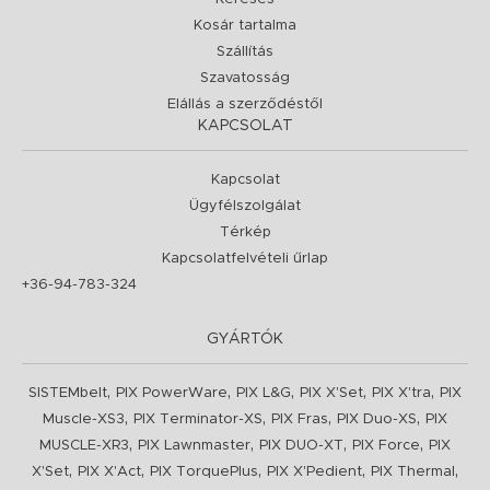
Kosár tartalma
Szállítás
Szavatosság
Elállás a szerződéstől
KAPCSOLAT
Kapcsolat
Ügyfélszolgálat
Térkép
Kapcsolatfelvételi űrlap
+36-94-783-324
GYÁRTÓK
,
,
,
,
,
SISTEMbelt
PIX PowerWare
PIX L&G
PIX X'Set
PIX X'tra
PIX
,
,
,
,
Muscle-XS3
PIX Terminator-XS
PIX Fras
PIX Duo-XS
PIX
,
,
,
,
MUSCLE-XR3
PIX Lawnmaster
PIX DUO-XT
PIX Force
PIX
,
,
,
,
,
X'Set
PIX X'Act
PIX TorquePlus
PIX X'Pedient
PIX Thermal