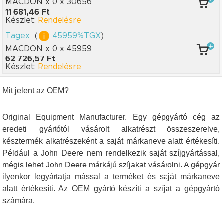
MACDON x 0
x 30656
11 681,46 Ft
Készlet:
Rendelésre
Tagex
(
45959%TGX
)
MACDON x 0
x 45959
62 726,57 Ft
Készlet:
Rendelésre
Mit jelent az OEM?
Original Equipment Manufacturer. Egy gépgyártó cég az
eredeti gyártótól vásárolt alkatrészt összeszerelve,
késztermék alkatrészeként a saját márkaneve alatt értékesíti.
Például a John Deere nem rendelkezik saját szíjgyártással,
mégis lehet John Deere márkájú szíjakat vásárolni. A gépgyár
ilyenkor legyártatja mással a terméket és saját márkaneve
alatt értékesíti. Az OEM gyártó készíti a szíjat a gépgyártó
számára.