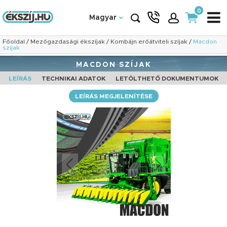
0
Magyar
Főoldal
/
Mezőgazdasági ékszíjak
/
Kombájn erőátviteli szíjak
/
Macdon
szíjak
MACDON SZÍJAK
LEÍRÁS
TECHNIKAI ADATOK
LETÖLTHETŐ DOKUMENTUMOK
LEÍRÁS MEGJELENÍTÉSE