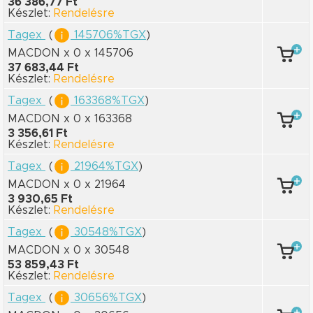
36 386,77 Ft
Készlet:
Rendelésre
Tagex
(
145706%TGX
)
MACDON x 0
x 145706
37 683,44 Ft
Készlet:
Rendelésre
Tagex
(
163368%TGX
)
MACDON x 0
x 163368
3 356,61 Ft
Készlet:
Rendelésre
Tagex
(
21964%TGX
)
MACDON x 0
x 21964
3 930,65 Ft
Készlet:
Rendelésre
Tagex
(
30548%TGX
)
MACDON x 0
x 30548
53 859,43 Ft
Készlet:
Rendelésre
Tagex
(
30656%TGX
)