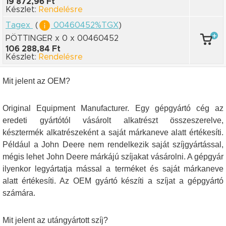
19 872,96 Ft
Készlet:
Rendelésre
Tagex
(
00460452%TGX
)
PÖTTINGER x 0
x 00460452
106 288,84 Ft
Készlet:
Rendelésre
Mit jelent az OEM?
Original Equipment Manufacturer. Egy gépgyártó cég az
eredeti gyártótól vásárolt alkatrészt összeszerelve,
késztermék alkatrészeként a saját márkaneve alatt értékesíti.
Például a John Deere nem rendelkezik saját szíjgyártással,
mégis lehet John Deere márkájú szíjakat vásárolni. A gépgyár
ilyenkor legyártatja mással a terméket és saját márkaneve
alatt értékesíti. Az OEM gyártó készíti a szíjat a gépgyártó
számára.
Mit jelent az utángyártott szíj?