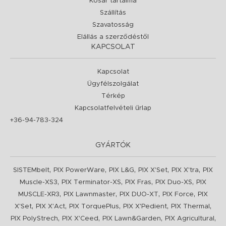
Kosár tartalma
Szállítás
Szavatosság
Elállás a szerződéstől
KAPCSOLAT
Kapcsolat
Ügyfélszolgálat
Térkép
Kapcsolatfelvételi űrlap
+36-94-783-324
GYÁRTÓK
,
,
,
,
,
SISTEMbelt
PIX PowerWare
PIX L&G
PIX X'Set
PIX X'tra
PIX
,
,
,
,
Muscle-XS3
PIX Terminator-XS
PIX Fras
PIX Duo-XS
PIX
,
,
,
,
MUSCLE-XR3
PIX Lawnmaster
PIX DUO-XT
PIX Force
PIX
,
,
,
,
,
X'Set
PIX X'Act
PIX TorquePlus
PIX X'Pedient
PIX Thermal
,
,
,
,
PIX PolyStrech
PIX X'Ceed
PIX Lawn&Garden
PIX Agricultural