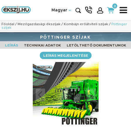
0
Magyar
Főoldal
/
Mezőgazdasági ékszíjak
/
Kombájn erőátviteli szíjak
/
Pöttinger
szíjak
PÖTTINGER SZÍJAK
LEÍRÁS
TECHNIKAI ADATOK
LETÖLTHETŐ DOKUMENTUMOK
LEÍRÁS MEGJELENÍTÉSE