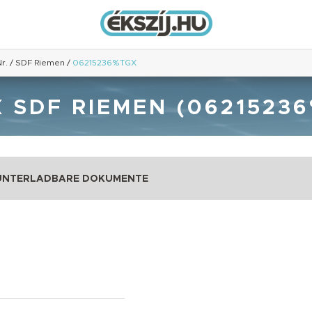
r.
/
SDF Riemen
/
06215236%TGX
 SDF RIEMEN (0621523
UNTERLADBARE DOKUMENTE