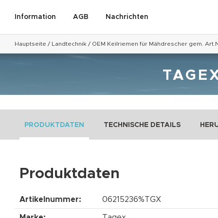
Information
AGB
Nachrichten
Hauptseite
/
Landtechnik
/
OEM Keilriemen für Mähdrescher gem. Art.N
TAGEX
PRODUKTDATEN
TECHNISCHE DETAILS
HER
Produktdaten
Artikelnummer:
06215236%TGX
Marke:
Tagex