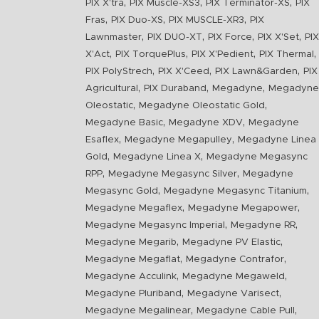
,
,
,
PIX X'tra
PIX Muscle-XS3
PIX Terminator-XS
PIX
,
,
,
Fras
PIX Duo-XS
PIX MUSCLE-XR3
PIX
,
,
,
,
Lawnmaster
PIX DUO-XT
PIX Force
PIX X'Set
PIX
,
,
,
,
X'Act
PIX TorquePlus
PIX X'Pedient
PIX Thermal
,
,
,
PIX PolyStrech
PIX X'Ceed
PIX Lawn&Garden
PIX
,
,
,
Agricultural
PIX Duraband
Megadyne
Megadyne
,
,
Oleostatic
Megadyne Oleostatic Gold
,
,
Megadyne Basic
Megadyne XDV
Megadyne
,
,
Esaflex
Megadyne Megapulley
Megadyne Linea
,
,
Gold
Megadyne Linea X
Megadyne Megasync
,
,
RPP
Megadyne Megasync Silver
Megadyne
,
,
Megasync Gold
Megadyne Megasync Titanium
,
,
Megadyne Megaflex
Megadyne Megapower
,
,
Megadyne Megasync Imperial
Megadyne RR
,
,
Megadyne Megarib
Megadyne PV Elastic
,
,
Megadyne Megaflat
Megadyne Contrafor
,
,
Megadyne Acculink
Megadyne Megaweld
,
,
Megadyne Pluriband
Megadyne Varisect
,
,
Megadyne Megalinear
Megadyne Cable Pull