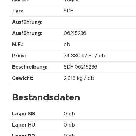
Typ:
SDF
Ausführung:
Ausführung:
06215236
M.E.:
db
Preis:
74 880,47 Ft / db
Beschreibung:
SDF 06215236
Gewicht:
2,018 kg / db
Bestandsdaten
Lager SIS:
0 db
Lager HU:
0 db