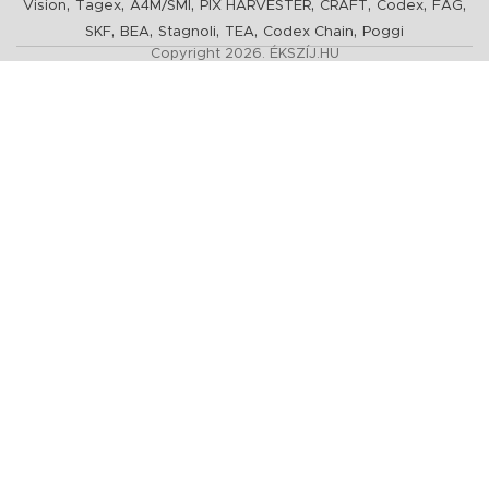
,
,
,
,
,
,
,
Vision
Tagex
A4M/SMI
PIX HARVESTER
CRAFT
Codex
FAG
,
,
,
,
,
SKF
BEA
Stagnoli
TEA
Codex Chain
Poggi
Copyright 2026. ÉKSZÍJ.HU