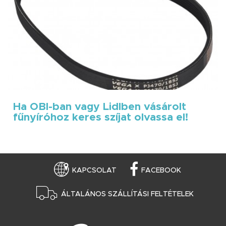
Ha OBI-ban vagy Lidlben vásárolt
fűnyíróhoz keres szíjat olvassa el!
KAPCSOLAT
FACEBOOK
ÁLTALÁNOS SZÁLLÍTÁSI FELTÉTELEK