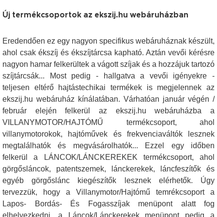
Új termékcsoportok az ekszij.hu webáruházban
Eredendően ez egy nagyon specifikus webáruháznak készült,
ahol csak ékszíj és ékszíjtárcsa kapható. Aztán vevői kérésre
nagyon hamar felkerültek a vágott szíjak és a hozzájuk tartozó
szíjtárcsák... Most pedig - hallgatva a vevői igényekre -
teljesen eltérő hajtástechikai termékek is megjelennek az
ekszij.hu webáruház kínálatában. Várhatóan január végén /
február elején felkerül az ekszij.hu webáruházba a
VILLANYMOTOR/HAJTÓMŰ termékcsoport, ahol
villanymotorokok, hajtóművek és frekvenciaváltók lesznek
megtalálhatók és megvásárolhatók... Ezzel egy időben
felkerül a LÁNCOK/LÁNCKEREKEK termékcsoport, ahol
görgősláncok, patentszemek, lánckerekek, láncfeszítők és
egyéb görgőslánc kiegészítők lesznek elérhetők. Úgy
tervezzük, hogy a Villanymotor/Hajtómű temrékcsoport a
Lapos- Bordás- És Fogasszíjak menüpont alatt fog
elhelyezkedni, a Láncok/Lánckerekek menüpont pedig a