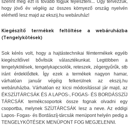
szerint még ezt is tovább fogjuk fejleszteni... Úgy tervezzük,
hogy jövő év végéig az összes környező ország nyelvén
elérhető lesz majd az ekszij.hu webáruház!
Kiegészítő termékek feltöltése a webáruházba
(Tengelykötések)
Sok kérés volt, hogy a hajtástechnikai fémtermékek egyéb
kiegészítőivel bővítsük választékunkat. Legtöbben a
tengelykötések, tengelykapcsolók, reteszek, zégergyűrűk, stb
iránt érdeklődtek. Így ezek a termékek nagyon hamar,
várhatóan január végéig felkerülnek az ekszij.hu
webáruházba. Várhatóan ez kicsi módosítással jár majd, az
ÉKSZÍJTÁRCSÁK ÉS A LAPOS-, FOGAS- ÉS BORDÁSSZÍJ
TÁRCSÁK termékcsoportok össze fognak olvadni egy
csoportba, melynek SZÍJTÁRCSÁK lesz a neve. Az eddigi
Lapos- Fogas- és Bordászíj-tárcsák menüpont helyén pedig a
TENGELYKÖTÉSEK MENÜPONT FOG MEGJELENNI.