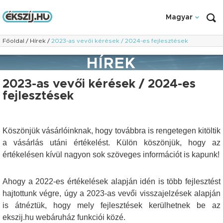
Magyar
Főoldal
/
Hírek
/
2023-as vevői kérések / 2024-es fejlesztések
HÍREK
2023-as vevői kérések / 2024-es
fejlesztések
Köszönjük vásárlóinknak, hogy továbbra is rengetegen kitöltik
a vásárlás utáni értékelést. Külön köszönjük, hogy az
értékelésen kívül nagyon sok szöveges információt is kapunk!
Ahogy a 2022-es értékelések alapján idén is több fejlesztést
hajtottunk végre, úgy a 2023-as vevői visszajelzések alapján
is átnéztük, hogy mely fejlesztések kerülhetnek be az
ekszij.hu webáruház funkciói közé.