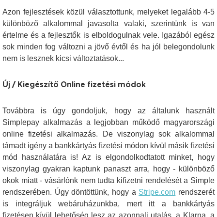
Azon fejlesztések közül választottunk, melyeket legalább 4-5
különböző alkalommal javasolta valaki, szerintünk is van
értelme és a fejlesztők is elboldogulnak vele. Igazából egész
sok minden fog változni a jövő évtől és ha jól belegondolunk
nem is lesznek kicsi változtatások...
Új / Kiegészítő Online fizetési módok
Továbbra is úgy gondoljuk, hogy az általunk használt
Simplepay alkalmazás a legjobban működő magyarországi
online fizetési alkalmazás. De viszonylag sok alkalommal
támadt igény a bankkártyás fizetési módon kívül másik fizetési
mód használatára is! Az is elgondolkodtatott minket, hogy
viszonylag gyakran kaptunk panaszt arra, hogy - különböző
okok miatt - vásárlónk nem tudta kifizetni rendelését a Simple
rendszerében. Úgy döntöttünk, hogy a
Stripe.com
rendszerét
is integráljuk webáruházunkba, mert itt a bankkártyás
fizetésen kívül lehetőség lesz az azonnali utalás, a Klarna, a