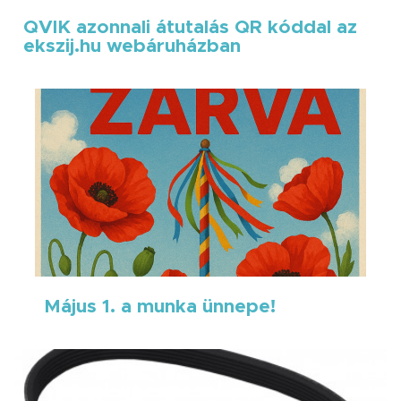
QVIK azonnali átutalás QR kóddal az
ekszij.hu webáruházban
Május 1. a munka ünnepe!