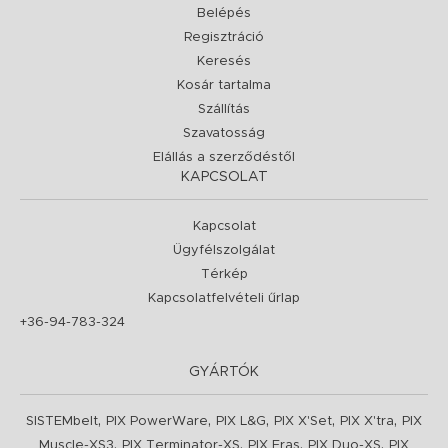
Belépés
Regisztráció
Keresés
Kosár tartalma
Szállítás
Szavatosság
Elállás a szerződéstől
KAPCSOLAT
Kapcsolat
Ügyfélszolgálat
Térkép
Kapcsolatfelvételi űrlap
+36-94-783-324
GYÁRTÓK
,
,
,
,
,
SISTEMbelt
PIX PowerWare
PIX L&G
PIX X'Set
PIX X'tra
PIX
,
,
,
,
Muscle-XS3
PIX Terminator-XS
PIX Fras
PIX Duo-XS
PIX