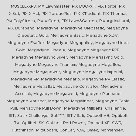
,
,
,
,
MUSCLE-XR3
PIX Lawnmaster
PIX DUO-XT
PIX Force
PIX
,
,
,
,
,
X'Set
PIX X'Act
PIX TorquePlus
PIX X'Pedient
PIX Thermal
,
,
,
,
PIX PolyStrech
PIX X'Ceed
PIX Lawn&Garden
PIX Agricultural
,
,
,
PIX Duraband
Megadyne
Megadyne Oleostatic
Megadyne
,
,
,
Oleostatic Gold
Megadyne Basic
Megadyne XDV
,
,
Megadyne Esaflex
Megadyne Megapulley
Megadyne Linea
,
,
,
Gold
Megadyne Linea X
Megadyne Megasync RPP
,
,
Megadyne Megasync Silver
Megadyne Megasync Gold
,
,
Megadyne Megasync Titanium
Megadyne Megaflex
,
,
Megadyne Megapower
Megadyne Megasync Imperial
,
,
,
Megadyne RR
Megadyne Megarib
Megadyne PV Elastic
,
,
Megadyne Megaflat
Megadyne Contrafor
Megadyne
,
,
,
Acculink
Megadyne Megaweld
Megadyne Pluriband
,
,
Megadyne Varisect
Megadyne Megalinear
Megadyne Cable
,
,
,
,
Pull
Megadyne Pull Down
Megadyne Millbelts
Challenge
,
,
,
,
,
SIT
Sati / Challenge
Sati****
SIT / Sati
Optibelt VB
Optibelt
,
,
,
,
,
TX
Optibelt SK
Optibelt Red Power
Optibelt XE
SWR
,
,
,
,
,
,
Hutchinson
Mitsuboshi
ConCar
N/A
Omec
Morgensen