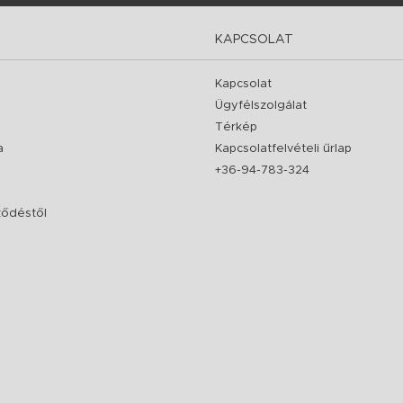
KAPCSOLAT
Kapcsolat
Ügyfélszolgálat
Térkép
a
Kapcsolatfelvételi űrlap
+36-94-783-324
rződéstől