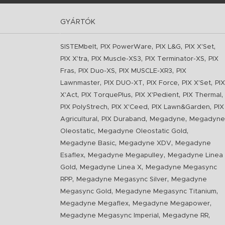
GYÁRTÓK
,
,
,
,
SISTEMbelt
PIX PowerWare
PIX L&G
PIX X'Set
,
,
,
PIX X'tra
PIX Muscle-XS3
PIX Terminator-XS
PIX
,
,
,
Fras
PIX Duo-XS
PIX MUSCLE-XR3
PIX
,
,
,
,
Lawnmaster
PIX DUO-XT
PIX Force
PIX X'Set
PIX
,
,
,
,
X'Act
PIX TorquePlus
PIX X'Pedient
PIX Thermal
,
,
,
PIX PolyStrech
PIX X'Ceed
PIX Lawn&Garden
PIX
,
,
,
Agricultural
PIX Duraband
Megadyne
Megadyne
,
,
Oleostatic
Megadyne Oleostatic Gold
,
,
Megadyne Basic
Megadyne XDV
Megadyne
,
,
Esaflex
Megadyne Megapulley
Megadyne Linea
,
,
Gold
Megadyne Linea X
Megadyne Megasync
,
,
RPP
Megadyne Megasync Silver
Megadyne
,
,
Megasync Gold
Megadyne Megasync Titanium
,
,
Megadyne Megaflex
Megadyne Megapower
,
,
Megadyne Megasync Imperial
Megadyne RR