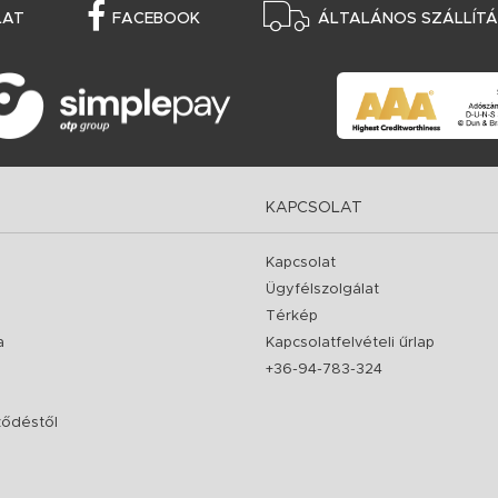
LAT
FACEBOOK
ÁLTALÁNOS SZÁLLÍTÁS
KAPCSOLAT
Kapcsolat
Ügyfélszolgálat
Térkép
a
Kapcsolatfelvételi űrlap
+36-94-783-324
rződéstől