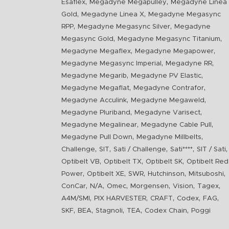
,
,
Esaflex
Megadyne Megapulley
Megadyne Linea
,
,
Gold
Megadyne Linea X
Megadyne Megasync
,
,
RPP
Megadyne Megasync Silver
Megadyne
,
,
Megasync Gold
Megadyne Megasync Titanium
,
,
Megadyne Megaflex
Megadyne Megapower
,
,
Megadyne Megasync Imperial
Megadyne RR
,
,
Megadyne Megarib
Megadyne PV Elastic
,
,
Megadyne Megaflat
Megadyne Contrafor
,
,
Megadyne Acculink
Megadyne Megaweld
,
,
Megadyne Pluriband
Megadyne Varisect
,
,
Megadyne Megalinear
Megadyne Cable Pull
,
,
Megadyne Pull Down
Megadyne Millbelts
,
,
,
,
,
Challenge
SIT
Sati / Challenge
Sati****
SIT / Sati
,
,
,
Optibelt VB
Optibelt TX
Optibelt SK
Optibelt Red
,
,
,
,
,
Power
Optibelt XE
SWR
Hutchinson
Mitsuboshi
,
,
,
,
,
,
ConCar
N/A
Omec
Morgensen
Vision
Tagex
,
,
,
,
,
A4M/SMI
PIX HARVESTER
CRAFT
Codex
FAG
,
,
,
,
,
SKF
BEA
Stagnoli
TEA
Codex Chain
Poggi