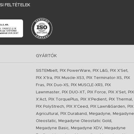
I FELTÉTELEK
GYÁRTÓK
,
,
,
,
SISTEMbelt
PIX PowerWare
PIX L&G
PIX X'Set
,
,
,
PIX X'tra
PIX Muscle-XS3
PIX Terminator-XS
PIX
,
,
,
Fras
PIX Duo-XS
PIX MUSCLE-XR3
PIX
,
,
,
,
Lawnmaster
PIX DUO-XT
PIX Force
PIX X'Set
PIX
,
,
,
,
X'Act
PIX TorquePlus
PIX X'Pedient
PIX Thermal
,
,
,
PIX PolyStrech
PIX X'Ceed
PIX Lawn&Garden
PIX
,
,
,
Agricultural
PIX Duraband
Megadyne
Megadyne
,
,
Oleostatic
Megadyne Oleostatic Gold
,
,
Megadyne Basic
Megadyne XDV
Megadyne