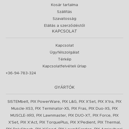
Kosár tartalma
Szállítás
Szavatosság
Elállás a szerződéstől
KAPCSOLAT
Kapcsolat
Ügyfélszolgálat
Térkép
Kapcsolatfelvételi űrlap
+36-94-783-324
GYÁRTÓK
,
,
,
,
,
SISTEMbelt
PIX PowerWare
PIX L&G
PIX X'Set
PIX X'tra
PIX
,
,
,
,
Muscle-XS3
PIX Terminator-XS
PIX Fras
PIX Duo-XS
PIX
,
,
,
,
MUSCLE-XR3
PIX Lawnmaster
PIX DUO-XT
PIX Force
PIX
,
,
,
,
,
X'Set
PIX X'Act
PIX TorquePlus
PIX X'Pedient
PIX Thermal