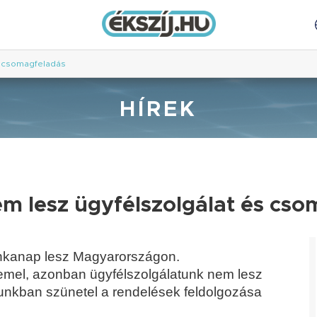
s csomagfeladás
HÍREK
m lesz ügyfélszolgálat és cso
unkanap lesz Magyarországon.
mel, azonban ügyfélszolgálatunk nem lesz
nkban szünetel a rendelések feldolgozása