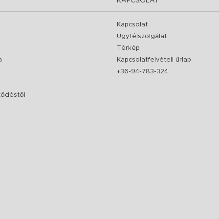
KAPCSOLAT
Kapcsolat
Ügyfélszolgálat
Térkép
a
Kapcsolatfelvételi űrlap
+36-94-783-324
rződéstől