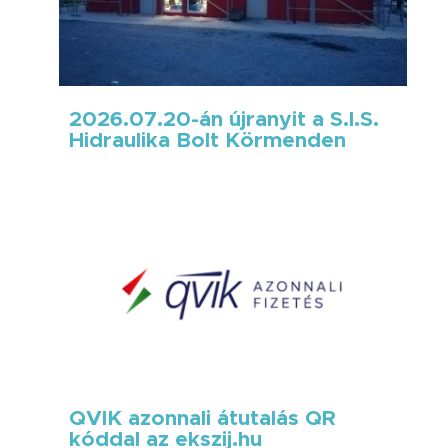
2026.07.20-án újranyit a S.I.S.
Hidraulika Bolt Körmenden
QVIK azonnali átutalás QR
kóddal az ekszij.hu