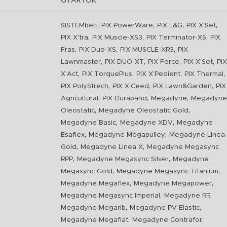
GYÁRTÓK
,
,
,
,
SISTEMbelt
PIX PowerWare
PIX L&G
PIX X'Set
,
,
,
PIX X'tra
PIX Muscle-XS3
PIX Terminator-XS
PIX
,
,
,
Fras
PIX Duo-XS
PIX MUSCLE-XR3
PIX
,
,
,
,
Lawnmaster
PIX DUO-XT
PIX Force
PIX X'Set
PIX
,
,
,
,
X'Act
PIX TorquePlus
PIX X'Pedient
PIX Thermal
,
,
,
PIX PolyStrech
PIX X'Ceed
PIX Lawn&Garden
PIX
,
,
,
Agricultural
PIX Duraband
Megadyne
Megadyne
,
,
Oleostatic
Megadyne Oleostatic Gold
,
,
Megadyne Basic
Megadyne XDV
Megadyne
,
,
Esaflex
Megadyne Megapulley
Megadyne Linea
,
,
Gold
Megadyne Linea X
Megadyne Megasync
,
,
RPP
Megadyne Megasync Silver
Megadyne
,
,
Megasync Gold
Megadyne Megasync Titanium
,
,
Megadyne Megaflex
Megadyne Megapower
,
,
Megadyne Megasync Imperial
Megadyne RR
,
,
Megadyne Megarib
Megadyne PV Elastic
,
,
Megadyne Megaflat
Megadyne Contrafor