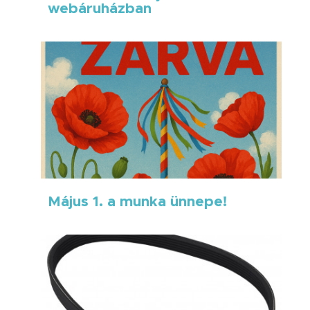
webáruházban
Május 1. a munka ünnepe!