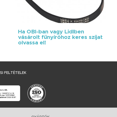
Ha OBI-ban vagy Lidlben
vásárolt fűnyíróhoz keres szíjat
olvassa el!
I FELTÉTELEK