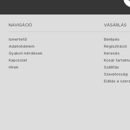
NAVIGÁCIÓ
VÁSÁRLÁS
Ismertető
Belépés
Adatvédelem
Regisztráció
Gyakori kérdések
Keresés
Kapcsolat
Kosár tartalm
Hírek
Szállítás
Szavatosság
Elállás a sze