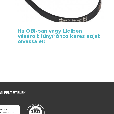
Ha OBI-ban vagy Lidlben
vásárolt fűnyíróhoz keres szíjat
olvassa el!
I FELTÉTELEK