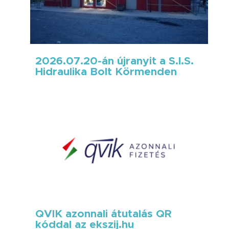
2026.07.20-án újranyit a S.I.S.
Hidraulika Bolt Körmenden
QVIK azonnali átutalás QR
kóddal az ekszij.hu