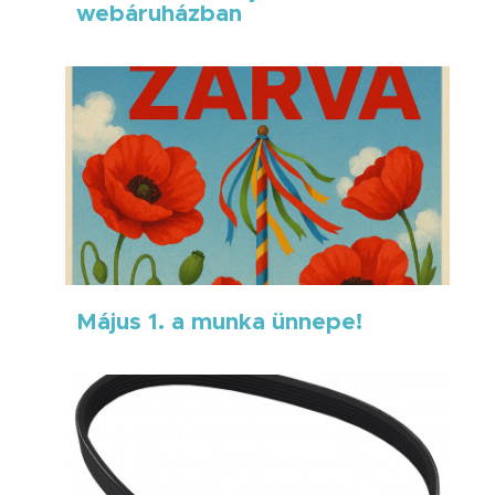
webáruházban
Május 1. a munka ünnepe!