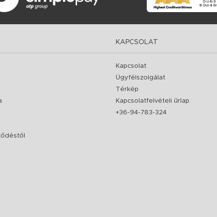
KAPCSOLAT
Kapcsolat
Ügyfélszolgálat
Térkép
a
Kapcsolatfelvételi űrlap
+36-94-783-324
rződéstől