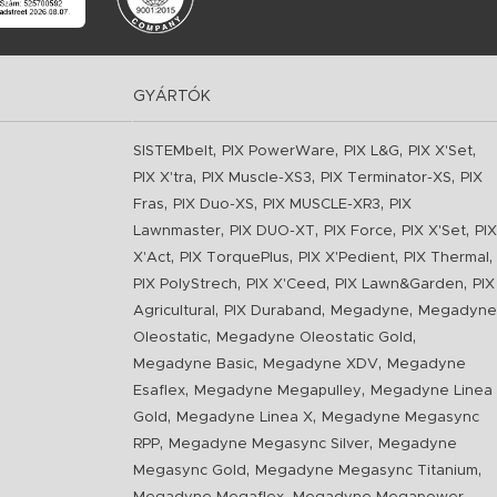
GYÁRTÓK
,
,
,
,
SISTEMbelt
PIX PowerWare
PIX L&G
PIX X'Set
,
,
,
PIX X'tra
PIX Muscle-XS3
PIX Terminator-XS
PIX
,
,
,
Fras
PIX Duo-XS
PIX MUSCLE-XR3
PIX
,
,
,
,
Lawnmaster
PIX DUO-XT
PIX Force
PIX X'Set
PIX
,
,
,
,
X'Act
PIX TorquePlus
PIX X'Pedient
PIX Thermal
,
,
,
PIX PolyStrech
PIX X'Ceed
PIX Lawn&Garden
PIX
,
,
,
Agricultural
PIX Duraband
Megadyne
Megadyne
,
,
Oleostatic
Megadyne Oleostatic Gold
,
,
Megadyne Basic
Megadyne XDV
Megadyne
,
,
Esaflex
Megadyne Megapulley
Megadyne Linea
,
,
Gold
Megadyne Linea X
Megadyne Megasync
,
,
RPP
Megadyne Megasync Silver
Megadyne
,
,
Megasync Gold
Megadyne Megasync Titanium
,
,