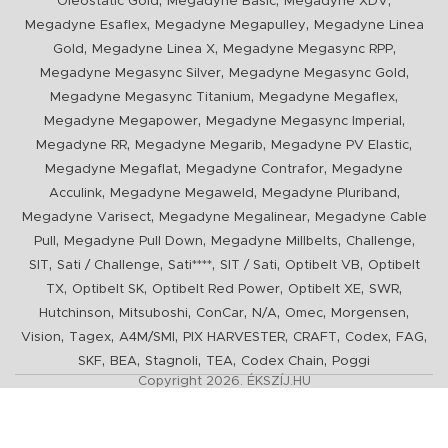
,
,
,
Oleostatic Gold
Megadyne Basic
Megadyne XDV
,
,
Megadyne Esaflex
Megadyne Megapulley
Megadyne Linea
,
,
,
Gold
Megadyne Linea X
Megadyne Megasync RPP
,
,
Megadyne Megasync Silver
Megadyne Megasync Gold
,
,
Megadyne Megasync Titanium
Megadyne Megaflex
,
,
Megadyne Megapower
Megadyne Megasync Imperial
,
,
,
Megadyne RR
Megadyne Megarib
Megadyne PV Elastic
,
,
Megadyne Megaflat
Megadyne Contrafor
Megadyne
,
,
,
Acculink
Megadyne Megaweld
Megadyne Pluriband
,
,
Megadyne Varisect
Megadyne Megalinear
Megadyne Cable
,
,
,
,
Pull
Megadyne Pull Down
Megadyne Millbelts
Challenge
,
,
,
,
,
SIT
Sati / Challenge
Sati****
SIT / Sati
Optibelt VB
Optibelt
,
,
,
,
,
TX
Optibelt SK
Optibelt Red Power
Optibelt XE
SWR
,
,
,
,
,
,
Hutchinson
Mitsuboshi
ConCar
N/A
Omec
Morgensen
,
,
,
,
,
,
,
Vision
Tagex
A4M/SMI
PIX HARVESTER
CRAFT
Codex
FAG
,
,
,
,
,
SKF
BEA
Stagnoli
TEA
Codex Chain
Poggi
Copyright 2026. ÉKSZÍJ.HU