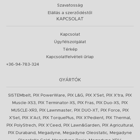
Szavatosság
Elállás a szerződéstől
KAPCSOLAT
Kapcsolat
Ügyfélszolgálat
Térkép
Kapcsolatfelvételi űrlap
+36-94-783-324
GYÁRTÓK
,
,
,
,
,
SISTEMbelt
PIX PowerWare
PIX L&G
PIX X'Set
PIX X'tra
PIX
,
,
,
,
Muscle-XS3
PIX Terminator-XS
PIX Fras
PIX Duo-XS
PIX
,
,
,
,
MUSCLE-XR3
PIX Lawnmaster
PIX DUO-XT
PIX Force
PIX
,
,
,
,
,
X'Set
PIX X'Act
PIX TorquePlus
PIX X'Pedient
PIX Thermal
,
,
,
,
PIX PolyStrech
PIX X'Ceed
PIX Lawn&Garden
PIX Agricultural
,
,
,
PIX Duraband
Megadyne
Megadyne Oleostatic
Megadyne