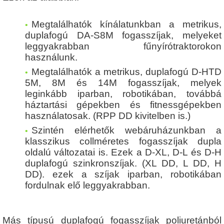
Megtalálhatók kínálatunkban a metrikus,
duplafogú DA-S8M fogasszíjak, melyeket
leggyakrabban fűnyírótraktorokon
használunk.
Megtalálhatók a metrikus, duplafogú D-HTD
5M, 8M és 14M fogasszíjak, melyek
leginkább iparban, robotikában, továbbá
háztartási gépekben és fitnessgépekben
használatosak. (RPP DD kivitelben is.)
Szintén elérhetők webáruházunkban a
klasszikus collméretes fogasszíjak dupla
oldalú változatai is. Ezek a D-XL, D-L és D-H
duplafogú szinkronszíjak. (XL DD, L DD, H
DD). ezek a szíjak iparban, robotikában
fordulnak elő leggyakrabban.
Más típusú duplafogú fogasszíjak poliuretánból