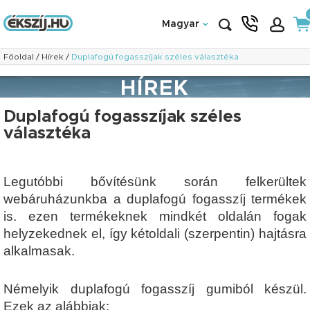
Magyar
Főoldal
/
Hírek
/
Duplafogú fogasszíjak széles választéka
HÍREK
Duplafogú fogasszíjak széles
választéka
Legutóbbi bővítésünk során felkerültek
webáruházunkba a duplafogú fogasszíj termékek
is. ezen termékeknek mindkét oldalán fogak
helyzekednek el, így kétoldali (szerpentin) hajtásra
alkalmasak.
Némelyik duplafogú fogasszíj gumiból készül.
Ezek az alábbiak: