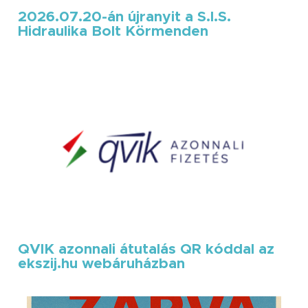
2026.07.20-án újranyit a S.I.S.
Hidraulika Bolt Körmenden
QVIK azonnali átutalás QR kóddal az
ekszij.hu webáruházban