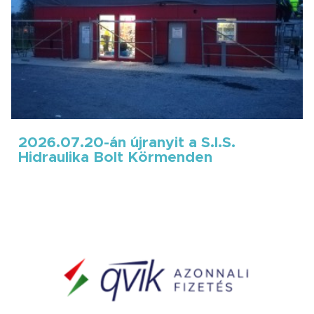
2026.07.20-án újranyit a S.I.S.
Hidraulika Bolt Körmenden