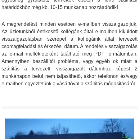
határidőkhöz még kb. 10-15 munkanap hozzáadódik!
A megrendelést minden esetben e-mailben visszaigazoljuk.
Az üzletünkből értékesítő kollégánk által e-mailben kiküldött
visszaigazolásban szerepel a kollégáink által tervezett
csomagfeladási és érkezési dátum. A rendelés visszaigazolás
az e-mail mellékleteként található meg PDF formátumban.
Amennyiben beszállítói probléma, vagy egyéb ok miatt a
szállítás a tervezett, visszaigazolt dátumhoz képest 2
munkanapon belül nem taljasíthető, akkor telefonon és/vagy
e-mailben egyeztetünk a vásárlóval a szállítás módosításáról.