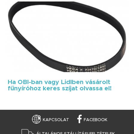
Ha OBI-ban vagy Lidlben vásárolt
fűnyíróhoz keres szíjat olvassa el!
KAPCSOLAT
FACEBOOK
ÁLTALÁNOS SZÁLLÍTÁSI FELTÉTELEK