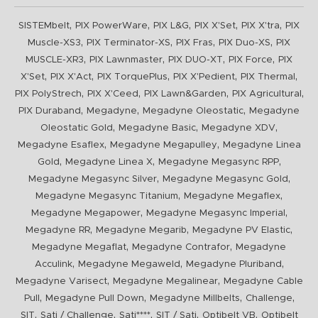
,
,
,
,
,
SISTEMbelt
PIX PowerWare
PIX L&G
PIX X'Set
PIX X'tra
PIX
,
,
,
,
Muscle-XS3
PIX Terminator-XS
PIX Fras
PIX Duo-XS
PIX
,
,
,
,
MUSCLE-XR3
PIX Lawnmaster
PIX DUO-XT
PIX Force
PIX
,
,
,
,
,
X'Set
PIX X'Act
PIX TorquePlus
PIX X'Pedient
PIX Thermal
,
,
,
,
PIX PolyStrech
PIX X'Ceed
PIX Lawn&Garden
PIX Agricultural
,
,
,
PIX Duraband
Megadyne
Megadyne Oleostatic
Megadyne
,
,
,
Oleostatic Gold
Megadyne Basic
Megadyne XDV
,
,
Megadyne Esaflex
Megadyne Megapulley
Megadyne Linea
,
,
,
Gold
Megadyne Linea X
Megadyne Megasync RPP
,
,
Megadyne Megasync Silver
Megadyne Megasync Gold
,
,
Megadyne Megasync Titanium
Megadyne Megaflex
,
,
Megadyne Megapower
Megadyne Megasync Imperial
,
,
,
Megadyne RR
Megadyne Megarib
Megadyne PV Elastic
,
,
Megadyne Megaflat
Megadyne Contrafor
Megadyne
,
,
,
Acculink
Megadyne Megaweld
Megadyne Pluriband
,
,
Megadyne Varisect
Megadyne Megalinear
Megadyne Cable
,
,
,
,
Pull
Megadyne Pull Down
Megadyne Millbelts
Challenge
,
,
,
,
,
SIT
Sati / Challenge
Sati****
SIT / Sati
Optibelt VB
Optibelt