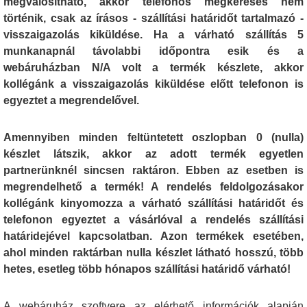
megvalósítható, akkor telefonos megkeresés nem
történik, csak az írásos - szállítási határidőt tartalmazó -
visszaigazolás kiküldése. Ha a várható szállítás 5
munkanapnál távolabbi időpontra esik és a
webáruházban N/A volt a termék készlete, akkor
kollégánk a visszaigazolás kiküldése előtt telefonon is
egyeztet a megrendelővel.
Amennyiben minden feltüntetett oszlopban 0 (nulla)
készlet látszik, akkor az adott termék egyetlen
partnerünknél sincsen raktáron. Ebben az esetben is
megrendelhető a termék! A rendelés feldolgozásakor
kollégánk kinyomozza a várható szállítási határidőt és
telefonon egyeztet a vásárlóval a rendelés szállítási
határidejével kapcsolatban. Azon termékek esetében,
ahol minden raktárban nulla készlet látható hosszú, több
hetes, esetleg több hónapos szállítási határidő várható!
A webáruház szoftvere az elérhető információk alapján