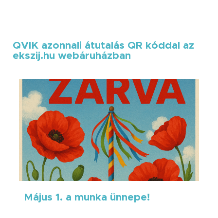
QVIK azonnali átutalás QR kóddal az
ekszij.hu webáruházban
Május 1. a munka ünnepe!