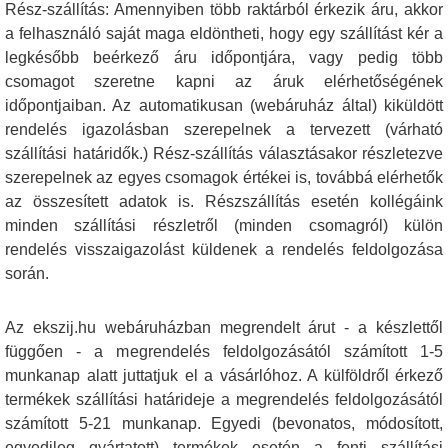
Rész-szállítás: Amennyiben több raktárból érkezik áru, akkor
a felhasználó saját maga eldöntheti, hogy egy szállítást kér a
legkésőbb beérkező áru időpontjára, vagy pedig több
csomagot szeretne kapni az áruk elérhetőségének
időpontjaiban. Az automatikusan (webáruház által) kiküldött
rendelés igazolásban szerepelnek a tervezett (várható
szállítási határidők.) Rész-szállítás választásakor részletezve
szerepelnek az egyes csomagok értékei is, továbbá elérhetők
az összesített adatok is. Részszállítás esetén kollégáink
minden szállítási részletről (minden csomagról) külön
rendelés visszaigazolást küldenek a rendelés feldolgozása
során.
Az ekszij.hu webáruházban megrendelt árut - a készlettől
függően - a megrendelés feldolgozásától számított 1-5
munkanap alatt juttatjuk el a vásárlóhoz. A külföldről érkező
termékek szállítási határideje a megrendelés feldolgozásától
számított 5-21 munkanap. Egyedi (bevonatos, módosított,
egyedileg gyártatott) termékek esetén a fenti szállítási