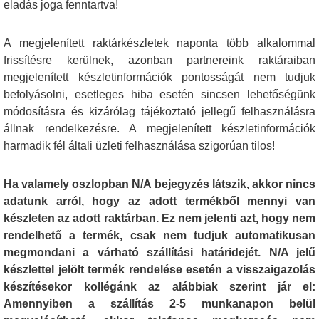
eladás joga fenntartva!
A megjelenített raktárkészletek naponta több alkalommal
frissítésre kerülnek, azonban partnereink raktáraiban
megjelenített készletinformációk pontosságát nem tudjuk
befolyásolni, esetleges hiba esetén sincsen lehetőségünk
módosításra és kizárólag tájékoztató jellegű felhasználásra
állnak rendelkezésre. A megjelenített készletinformációk
harmadik fél általi üzleti felhasználása szigorúan tilos!
Ha valamely oszlopban N/A bejegyzés látszik, akkor nincs
adatunk arról, hogy az adott termékből mennyi van
készleten az adott raktárban. Ez nem jelenti azt, hogy nem
rendelhető a termék, csak nem tudjuk automatikusan
megmondani a várható szállítási határidejét. N/A jelű
készlettel jelölt termék rendelése esetén a visszaigazolás
készítésekor kollégánk az alábbiak szerint jár el:
Amennyiben a szállítás 2-5 munkanapon belül