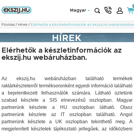
Magyar
Főoldal
/
Hírek
/
Elérhetők a készletinformációk az ekszij.hu webáruházban
HÍREK
Elérhetők a készletinformációk az
ekszij.hu webáruházban.
Az ekszij.hu webáruházban található termékek
raktárkészleteiről terméksoronként egyedi információ található
a bejelentkezett felhasználók számára. Látható üzletünk
szabad készlete a SIS elnevezésű oszlopban. Magyar
partnerünk készlete a HU oszlopban látható. Olasz
partnerünk készlete az IT oszlopban található. Angol
partnerünk készlete a UK oszlopban tekinthető meg. A
megjelenített készletek tájékoztató jellegűek, az időközbeni