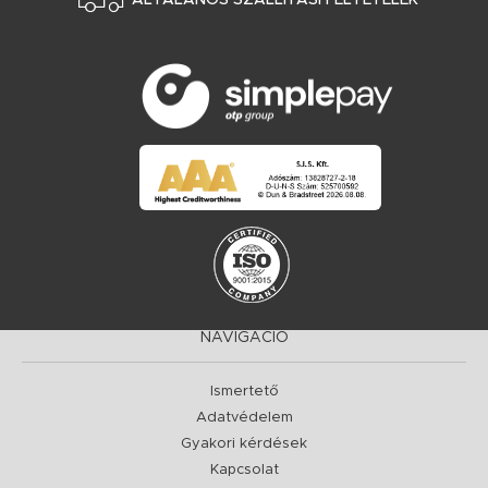
NAVIGÁCIÓ
Ismertető
Adatvédelem
Gyakori kérdések
Kapcsolat