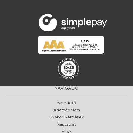
NAVIGÁCIÓ
Ismertető
Adatvédelem
Gyakori kérdések
Kapcsolat
Hírek