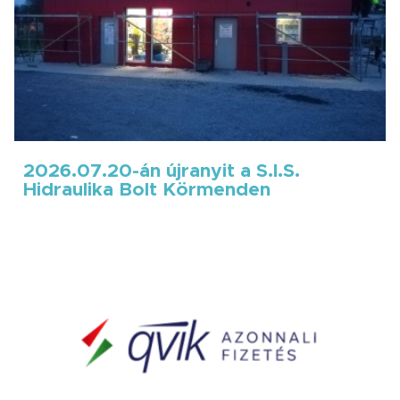
2026.07.20-án újranyit a S.I.S.
Hidraulika Bolt Körmenden