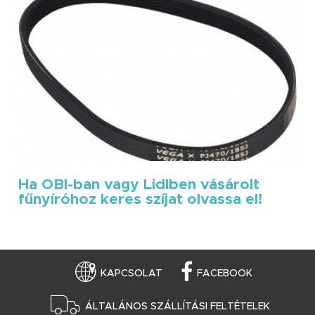
Ha OBI-ban vagy Lidlben vásárolt
fűnyíróhoz keres szíjat olvassa el!
KAPCSOLAT
FACEBOOK
ÁLTALÁNOS SZÁLLÍTÁSI FELTÉTELEK