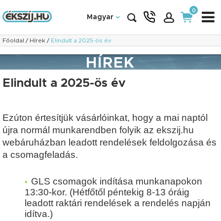
0
Magyar
Főoldal
/
Hírek
/
Elindult a 2025-ös év
HÍREK
Elindult a 2025-ös év
Ezúton értesítjük vásárlóinkat, hogy a mai naptól
újra normál munkarendben folyik az ekszij.hu
webáruházban leadott rendelések feldolgozása és
a csomagfeladás.
GLS csomagok indítása munkanapokon
13:30-kor. (Hétfőtől péntekig 8-13 óráig
leadott raktári rendelések a rendelés napján
idítva.)