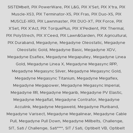
,
,
,
,
,
SISTEMbelt
PIX PowerWare
PIX L&G
PIX X'Set
PIX X'tra
PIX
,
,
,
,
Muscle-XS3
PIX Terminator-XS
PIX Fras
PIX Duo-XS
PIX
,
,
,
,
MUSCLE-XR3
PIX Lawnmaster
PIX DUO-XT
PIX Force
PIX
,
,
,
,
,
X'Set
PIX X'Act
PIX TorquePlus
PIX X'Pedient
PIX Thermal
,
,
,
,
PIX PolyStrech
PIX X'Ceed
PIX Lawn&Garden
PIX Agricultural
,
,
,
PIX Duraband
Megadyne
Megadyne Oleostatic
Megadyne
,
,
,
Oleostatic Gold
Megadyne Basic
Megadyne XDV
,
,
Megadyne Esaflex
Megadyne Megapulley
Megadyne Linea
,
,
,
Gold
Megadyne Linea X
Megadyne Megasync RPP
,
,
Megadyne Megasync Silver
Megadyne Megasync Gold
,
,
Megadyne Megasync Titanium
Megadyne Megaflex
,
,
Megadyne Megapower
Megadyne Megasync Imperial
,
,
,
Megadyne RR
Megadyne Megarib
Megadyne PV Elastic
,
,
Megadyne Megaflat
Megadyne Contrafor
Megadyne
,
,
,
Acculink
Megadyne Megaweld
Megadyne Pluriband
,
,
Megadyne Varisect
Megadyne Megalinear
Megadyne Cable
,
,
,
,
Pull
Megadyne Pull Down
Megadyne Millbelts
Challenge
,
,
,
,
,
SIT
Sati / Challenge
Sati****
SIT / Sati
Optibelt VB
Optibelt