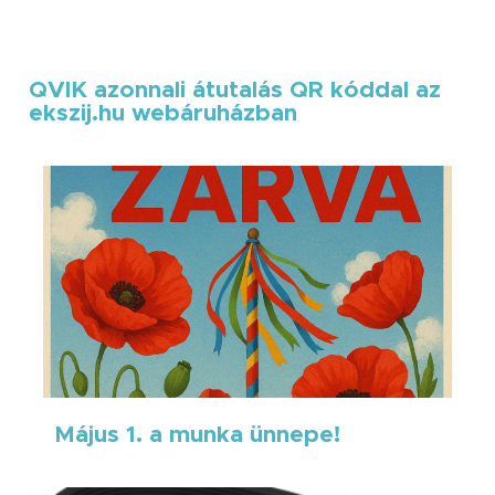
QVIK azonnali átutalás QR kóddal az
ekszij.hu webáruházban
Május 1. a munka ünnepe!