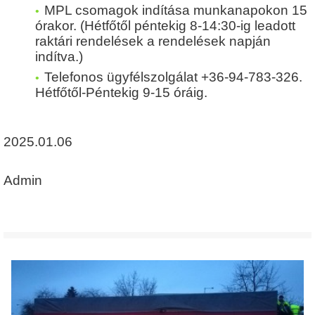
MPL csomagok indítása munkanapokon 15
órakor. (Hétfőtől péntekig 8-14:30-ig leadott
raktári rendelések a rendelések napján
indítva.)
Telefonos ügyfélszolgálat +36-94-783-326.
Hétfőtől-Péntekig 9-15 óráig.
2025.01.06
Admin