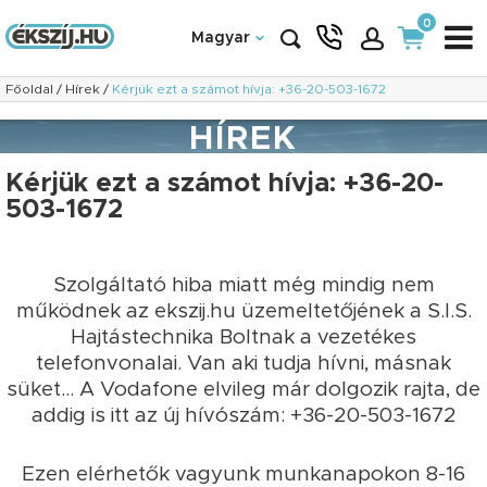
0
Magyar
Főoldal
/
Hírek
/
Kérjük ezt a számot hívja: +36-20-503-1672
HÍREK
Kérjük ezt a számot hívja: +36-20-
503-1672
Szolgáltató hiba miatt még mindig nem
működnek az ekszij.hu üzemeltetőjének a S.I.S.
Hajtástechnika Boltnak a vezetékes
telefonvonalai. Van aki tudja hívni, másnak
süket... A Vodafone elvileg már dolgozik rajta, de
addig is itt az új hívószám: +36-20-503-1672
Ezen elérhetők vagyunk munkanapokon 8-16