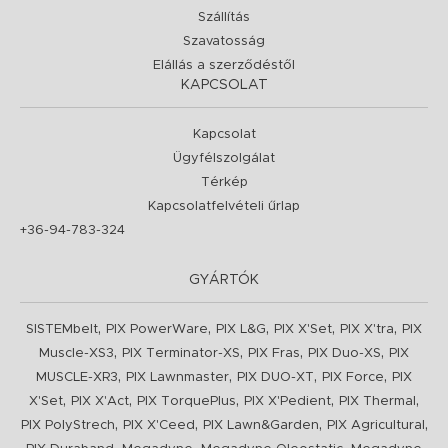
Szállítás
Szavatosság
Elállás a szerződéstől
KAPCSOLAT
Kapcsolat
Ügyfélszolgálat
Térkép
Kapcsolatfelvételi űrlap
+36-94-783-324
GYÁRTÓK
,
,
,
,
,
SISTEMbelt
PIX PowerWare
PIX L&G
PIX X'Set
PIX X'tra
PIX
,
,
,
,
Muscle-XS3
PIX Terminator-XS
PIX Fras
PIX Duo-XS
PIX
,
,
,
,
MUSCLE-XR3
PIX Lawnmaster
PIX DUO-XT
PIX Force
PIX
,
,
,
,
,
X'Set
PIX X'Act
PIX TorquePlus
PIX X'Pedient
PIX Thermal
,
,
,
,
PIX PolyStrech
PIX X'Ceed
PIX Lawn&Garden
PIX Agricultural