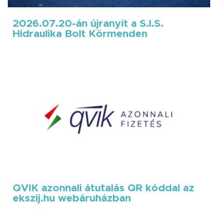
2026.07.20-án újranyit a S.I.S.
Hidraulika Bolt Körmenden
QVIK azonnali átutalás QR kóddal az
ekszij.hu webáruházban