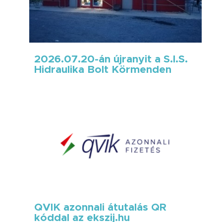
2026.07.20-án újranyit a S.I.S.
Hidraulika Bolt Körmenden
QVIK azonnali átutalás QR
kóddal az ekszij.hu