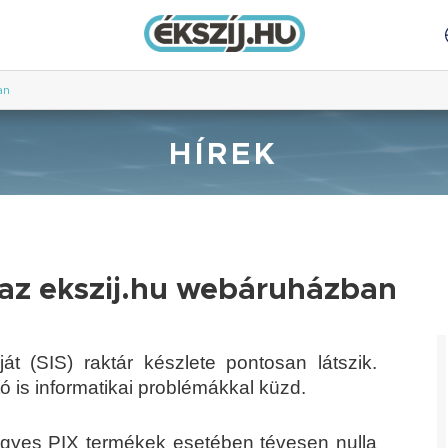
an
HÍREK
k az ekszij.hu webáruházban
t (SIS) raktár készlete pontosan látszik.
ó is informatikai problémákkal küzd.
 Egyes PIX termékek esetében tévesen nulla