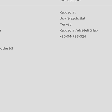
KAPCSOLAT
Kapcsolat
Ügyfélszolgálat
Térkép
a
Kapcsolatfelvételi űrlap
+36-94-783-324
rződéstől