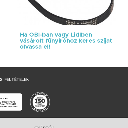
Ha OBI-ban vagy Lidlben
vásárolt fűnyíróhoz keres szíjat
olvassa el!
I FELTÉTELEK