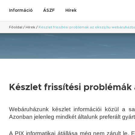
Információ
ÁSZF
Hírek
Főoldal
/
Hírek
/
Készlet frissítési problémák az ekszij.hu webáruházb
Készlet frissítési problémá
Webáruházunk készlet információi közül a sajá
Azonban jelenleg mindkét általunk preferált gyárt
A PIX informatikai átállása még nem zárult le.