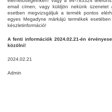
elérhetőségeinken! Vagy a 94-783324 telefon
email címen, vagy küldjön nekünk üzenetet
esetben megvizsgáljuk a termék pontos elérh
egyes Megadyne márkájú termékek esetében 
készletinformáció!
A fenti információk 2024.02.21-én érvényese
közölni!
2024.02.21
Admin