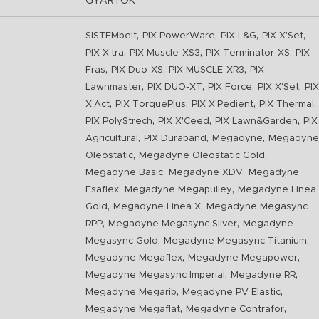
GYÁRTÓK
,
,
,
,
SISTEMbelt
PIX PowerWare
PIX L&G
PIX X'Set
,
,
,
PIX X'tra
PIX Muscle-XS3
PIX Terminator-XS
PIX
,
,
,
Fras
PIX Duo-XS
PIX MUSCLE-XR3
PIX
,
,
,
,
Lawnmaster
PIX DUO-XT
PIX Force
PIX X'Set
PIX
,
,
,
,
X'Act
PIX TorquePlus
PIX X'Pedient
PIX Thermal
,
,
,
PIX PolyStrech
PIX X'Ceed
PIX Lawn&Garden
PIX
,
,
,
Agricultural
PIX Duraband
Megadyne
Megadyne
,
,
Oleostatic
Megadyne Oleostatic Gold
,
,
Megadyne Basic
Megadyne XDV
Megadyne
,
,
Esaflex
Megadyne Megapulley
Megadyne Linea
,
,
Gold
Megadyne Linea X
Megadyne Megasync
,
,
RPP
Megadyne Megasync Silver
Megadyne
,
,
Megasync Gold
Megadyne Megasync Titanium
,
,
Megadyne Megaflex
Megadyne Megapower
,
,
Megadyne Megasync Imperial
Megadyne RR
,
,
Megadyne Megarib
Megadyne PV Elastic
,
,
Megadyne Megaflat
Megadyne Contrafor