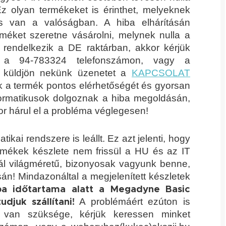
Ez olyan termékeket is érinthet, melyeknek
s van a valóságban. A hiba elhárításán
éket szeretne vásárolni, melynek nulla a
l rendelkezik a DE raktárban, akkor kérjük
y a 94-783324 telefonszámon, vagy a
y küldjön nekünk üzenetet a
KAPCSOLAT
 a termék pontos elérhetőségét és gyorsan
formatikusok dolgoznak a hiba megoldásán,
 hárul el a probléma véglegesen!
kai rendszere is leállt. Ez azt jelenti, hogy
mékek készlete nem frissül a HU és az IT
ál világméretű, bizonyosak vagyunk benne,
! Mindazonáltal a megjelenített készletek
iba időtartama alatt a Megadyne Basic
A problémáért ezúton is
juk szállítani!
 van szüksége, kérjük keressen minket