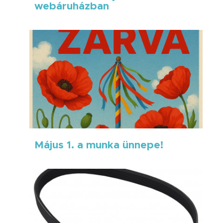
webáruházban
Május 1. a munka ünnepe!