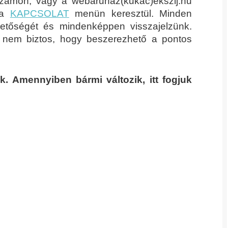
számon, vagy a webaruhaz(kukac)ekszij.hu
 a
KAPCSOLAT
menün keresztül. Minden
etőségét és mindenképpen visszajelzünk.
nem biztos, hogy beszerezhető a pontos
k. Amennyiben bármi változik, itt fogjuk