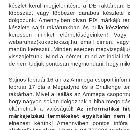
készlet kerül megjelenítésre a DE raktárban. 
többszáz, vagy többezer darabos készlete i
dolgozunk. Amennyiben olyan PIX márkájú term
készlete saját raktárunkban és nulla készlette
keressen minket elérhetőségeinken! Vag
webaruhaz(kukac)ekszij.hu email címen, vag
menün keresztül. Minden esetben megvizsgáljuk
visszajelzünk.
Mind a német, mind az indiai in
de nem tudjuk pontosan megmondani, hogy mikor
Sajnos február 16-án az Ammega csoport informati
február 17 óta a Megadyne és a Challenge ter
raktárban. Mivel a leállás az Ammega csoportn
hogy nagyon sokan dolgoznak a hiba megoldásán
eltérhetnek a valóságtól!
Az informatikai h
márkajelzésű termékeket egyáltalán nem tud
elnézést kérünk! Amennyiben pontos infóra