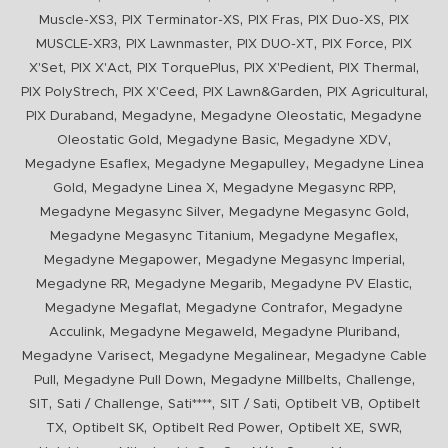
,
,
,
,
Muscle-XS3
PIX Terminator-XS
PIX Fras
PIX Duo-XS
PIX
,
,
,
,
MUSCLE-XR3
PIX Lawnmaster
PIX DUO-XT
PIX Force
PIX
,
,
,
,
,
X'Set
PIX X'Act
PIX TorquePlus
PIX X'Pedient
PIX Thermal
,
,
,
,
PIX PolyStrech
PIX X'Ceed
PIX Lawn&Garden
PIX Agricultural
,
,
,
PIX Duraband
Megadyne
Megadyne Oleostatic
Megadyne
,
,
,
Oleostatic Gold
Megadyne Basic
Megadyne XDV
,
,
Megadyne Esaflex
Megadyne Megapulley
Megadyne Linea
,
,
,
Gold
Megadyne Linea X
Megadyne Megasync RPP
,
,
Megadyne Megasync Silver
Megadyne Megasync Gold
,
,
Megadyne Megasync Titanium
Megadyne Megaflex
,
,
Megadyne Megapower
Megadyne Megasync Imperial
,
,
,
Megadyne RR
Megadyne Megarib
Megadyne PV Elastic
,
,
Megadyne Megaflat
Megadyne Contrafor
Megadyne
,
,
,
Acculink
Megadyne Megaweld
Megadyne Pluriband
,
,
Megadyne Varisect
Megadyne Megalinear
Megadyne Cable
,
,
,
,
Pull
Megadyne Pull Down
Megadyne Millbelts
Challenge
,
,
,
,
,
SIT
Sati / Challenge
Sati****
SIT / Sati
Optibelt VB
Optibelt
,
,
,
,
,
TX
Optibelt SK
Optibelt Red Power
Optibelt XE
SWR