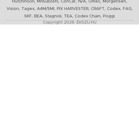
,
,
,
,
,
,
Hutchinson
Mitsuboshi
ConCar
N/A
Omec
Morgensen
,
,
,
,
,
,
,
Vision
Tagex
A4M/SMI
PIX HARVESTER
CRAFT
Codex
FAG
,
,
,
,
,
SKF
BEA
Stagnoli
TEA
Codex Chain
Poggi
Copyright 2026. ÉKSZÍJ.HU