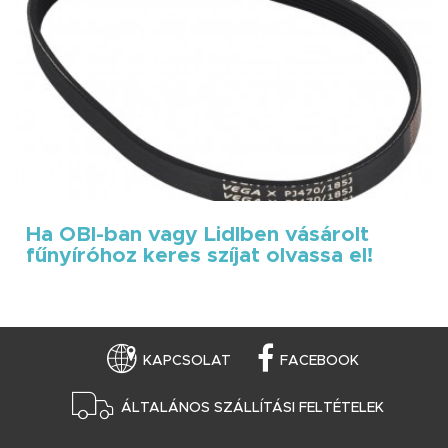
Ha OBI-ban vagy Lidlben vásárolt
fűnyíróhoz keres szíjat olvassa el!
KAPCSOLAT
FACEBOOK
ÁLTALÁNOS SZÁLLÍTÁSI FELTÉTELEK