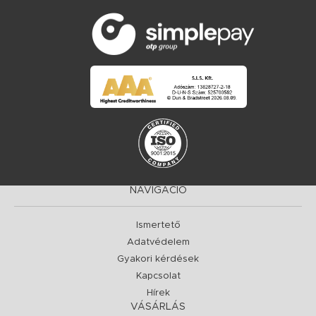
NAVIGÁCIÓ
Ismertető
Adatvédelem
Gyakori kérdések
Kapcsolat
Hírek
VÁSÁRLÁS