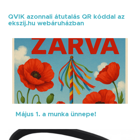
QVIK azonnali átutalás QR kóddal az
ekszij.hu webáruházban
Május 1. a munka ünnepe!