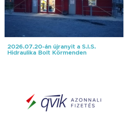
2026.07.20-án újranyit a S.I.S.
Hidraulika Bolt Körmenden