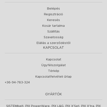
Belépés
Regisztráció
Keresés
Kosár tartalma
Szállítás
Szavatosság
Elállás a szerződéstől
KAPCSOLAT
Kapcsolat
Ügyfélszolgálat
Térkép
Kapcsolatfelvételi űrlap
+36-94-783-324
GYÁRTÓK
,
,
,
,
,
SISTEMbelt
PIX PowerWare
PIX L&G
PIX X'Set
PIX X'tra
PIX