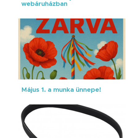
webáruházban
Május 1. a munka ünnepe!