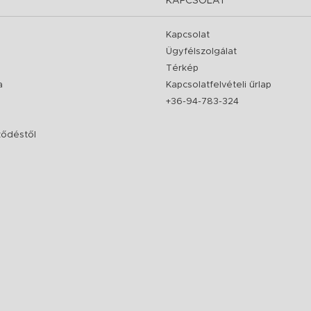
KAPCSOLAT
Kapcsolat
Ügyfélszolgálat
Térkép
a
Kapcsolatfelvételi űrlap
+36-94-783-324
rződéstől