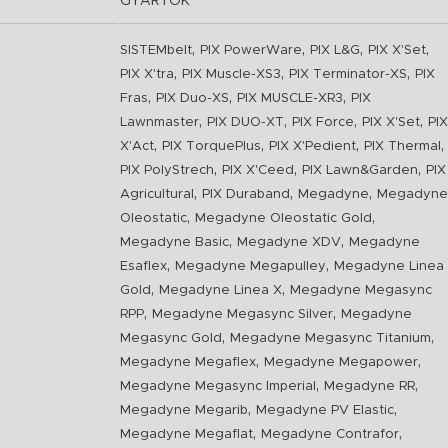
GYÁRTÓK
,
,
,
,
SISTEMbelt
PIX PowerWare
PIX L&G
PIX X'Set
,
,
,
PIX X'tra
PIX Muscle-XS3
PIX Terminator-XS
PIX
,
,
,
Fras
PIX Duo-XS
PIX MUSCLE-XR3
PIX
,
,
,
,
Lawnmaster
PIX DUO-XT
PIX Force
PIX X'Set
PIX
,
,
,
,
X'Act
PIX TorquePlus
PIX X'Pedient
PIX Thermal
,
,
,
PIX PolyStrech
PIX X'Ceed
PIX Lawn&Garden
PIX
,
,
,
Agricultural
PIX Duraband
Megadyne
Megadyne
,
,
Oleostatic
Megadyne Oleostatic Gold
,
,
Megadyne Basic
Megadyne XDV
Megadyne
,
,
Esaflex
Megadyne Megapulley
Megadyne Linea
,
,
Gold
Megadyne Linea X
Megadyne Megasync
,
,
RPP
Megadyne Megasync Silver
Megadyne
,
,
Megasync Gold
Megadyne Megasync Titanium
,
,
Megadyne Megaflex
Megadyne Megapower
,
,
Megadyne Megasync Imperial
Megadyne RR
,
,
Megadyne Megarib
Megadyne PV Elastic
,
,
Megadyne Megaflat
Megadyne Contrafor