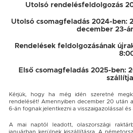
Utolsó rendelésfeldolgozás 20
Utolsó csomagfeladás 2024-ben: 2
december 23-án s
Rendelések feldolgozásának újra
8:0
Első csomagfeladás 2025-ben: 20
szállítja
Kérjük, hogy ha még idén szeretné megka
rendelését! Amennyiben december 20 után adj
6-án fognak jelentkezni a visszaigazolással és
A mai naptól leadott, olaszországi raktá
januárban kerülnek kiszállításra. A németor