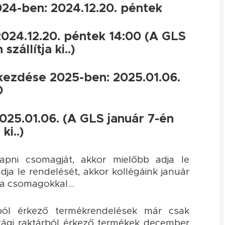
24-ben: 2024.12.20. péntek
024.12.20. péntek 14:00 (A GLS
zállítja ki..)
kezdése 2025-ben: 2025.01.06.
0
25.01.06. (A GLS január 7-én
 ki..)
pni csomagját, akkor mielőbb adja le
a le rendelését, akkor kollégáink január
 a csomagokkal...
rból érkező termékrendelések már csak
szági raktárból érkező termékek december