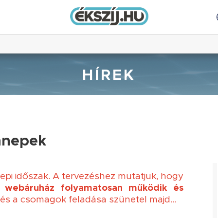
HÍREK
nnepek
epi időszak. A tervezéshez mutatjuk, hogy
hu webáruház folyamatosan működik és
és a csomagok feladása szünetel majd...