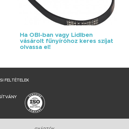
Ha OBI-ban vagy Lidlben
vásárolt fűnyíróhoz keres szíjat
olvassa el!
I FELTÉTELEK