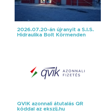
2026.07.20-án újranyit a S.I.S.
Hidraulika Bolt Körmenden
QVIK azonnali átutalás QR
kóddal az ekszij.hu