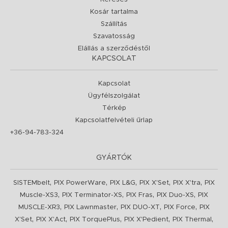
Kosár tartalma
Szállítás
Szavatosság
Elállás a szerződéstől
KAPCSOLAT
Kapcsolat
Ügyfélszolgálat
Térkép
Kapcsolatfelvételi űrlap
+36-94-783-324
GYÁRTÓK
,
,
,
,
,
SISTEMbelt
PIX PowerWare
PIX L&G
PIX X'Set
PIX X'tra
PIX
,
,
,
,
Muscle-XS3
PIX Terminator-XS
PIX Fras
PIX Duo-XS
PIX
,
,
,
,
MUSCLE-XR3
PIX Lawnmaster
PIX DUO-XT
PIX Force
PIX
,
,
,
,
,
X'Set
PIX X'Act
PIX TorquePlus
PIX X'Pedient
PIX Thermal