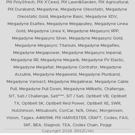
,
,
,
,
PIX PolyStrech
PIX X'Ceed
PIX Lawn&Garden
PIX Agricultural
,
,
,
PIX Duraband
Megadyne
Megadyne Oleostatic
Megadyne
,
,
,
Oleostatic Gold
Megadyne Basic
Megadyne XDV
,
,
Megadyne Esaflex
Megadyne Megapulley
Megadyne Linea
,
,
,
Gold
Megadyne Linea X
Megadyne Megasync RPP
,
,
Megadyne Megasync Silver
Megadyne Megasync Gold
,
,
Megadyne Megasync Titanium
Megadyne Megaflex
,
,
Megadyne Megapower
Megadyne Megasync Imperial
,
,
,
Megadyne RR
Megadyne Megarib
Megadyne PV Elastic
,
,
Megadyne Megaflat
Megadyne Contrafor
Megadyne
,
,
,
Acculink
Megadyne Megaweld
Megadyne Pluriband
,
,
Megadyne Varisect
Megadyne Megalinear
Megadyne Cable
,
,
,
,
Pull
Megadyne Pull Down
Megadyne Millbelts
Challenge
,
,
,
,
,
SIT
Sati / Challenge
Sati****
SIT / Sati
Optibelt VB
Optibelt
,
,
,
,
,
TX
Optibelt SK
Optibelt Red Power
Optibelt XE
SWR
,
,
,
,
,
,
Hutchinson
Mitsuboshi
ConCar
N/A
Omec
Morgensen
,
,
,
,
,
,
,
Vision
Tagex
A4M/SMI
PIX HARVESTER
CRAFT
Codex
FAG
,
,
,
,
,
SKF
BEA
Stagnoli
TEA
Codex Chain
Poggi
Copyright 2026. ÉKSZÍJ.HU