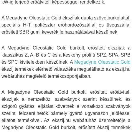
kW-ig terjedő erőátviteli képességgel rendelkezik.
A Megadyne Oleostatic Gold ékszíjak dupla szövetburkolattal,
speciális H-T. poliészter erőhordozószállal és üvegszállal
erősített SBR gumi keverék felhasználásával készülnek
A Megadyne Oleostatic Gold burkolt, erősített ékszíjak a
klasszikus Z, A, B és C és a keskeny profilú SPZ, SPA, SPB
és SPC kivitelekben készülnek. A
Megadyne Oleostatic Gold
ékszíj termékek elérhető választéka megtalálható az ekszij.hu
webáruház megfelelő termékcsoportjaiban.
A Megadyne Oleostatic Gold burkolt, erősített erőátviteli
ékszíjak a nemzetközi szabványok szerint készülnek, és
szigorú gyártási eljárást követnek a vonatkozó szabványok
szerint, felcserélhetők bármely gyártó ugyanazon jelöléssel
ellátott termékével. Az ekszij.hu webáruház üzemeltetője a
Megadyne Oleostatic Gold burkolt, erősített ékszíj termékek