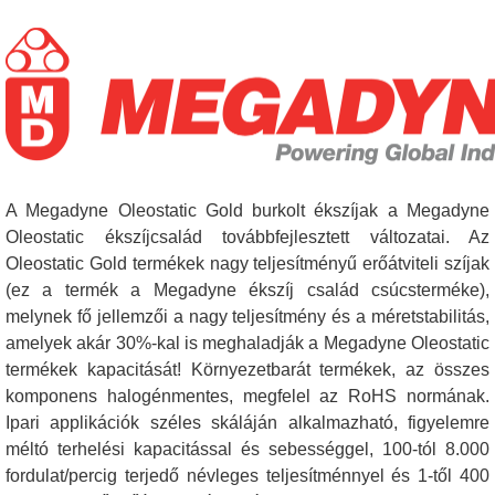
A Megadyne Oleostatic Gold burkolt ékszíjak a Megadyne
Oleostatic ékszíjcsalád továbbfejlesztett változatai. Az
Oleostatic Gold termékek nagy teljesítményű erőátviteli szíjak
(ez a termék a Megadyne ékszíj család csúcsterméke),
melynek fő jellemzői a nagy teljesítmény és a méretstabilitás,
amelyek akár 30%-kal is meghaladják a Megadyne Oleostatic
termékek kapacitását! Környezetbarát termékek, az összes
komponens halogénmentes, megfelel az RoHS normának.
Ipari applikációk széles skáláján alkalmazható, figyelemre
méltó terhelési kapacitással és sebességgel, 100-tól 8.000
fordulat/percig terjedő névleges teljesítménnyel és 1-től 400