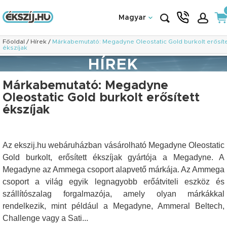
Magyar
Főoldal
/
Hírek
/
Márkabemutató: Megadyne Oleostatic Gold burkolt erősíte
ékszíjak
HÍREK
Márkabemutató: Megadyne
Oleostatic Gold burkolt erősített
ékszíjak
Az ekszij.hu webáruházban vásárolható Megadyne Oleostatic
Gold burkolt, erősített ékszíjak gyártója a Megadyne. A
Megadyne az Ammega csoport alapvető márkája. Az Ammega
csoport a világ egyik legnagyobb erőátviteli eszköz és
szállítószalag forgalmazója, amely olyan márkákkal
rendelkezik, mint például a Megadyne, Ammeral Beltech,
Challenge vagy a Sati...