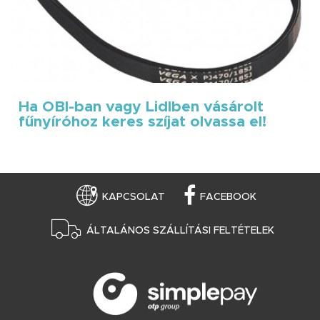
Ha OBI-ban vagy Lidlben vásárolt
fűnyíróhoz keres szíjat olvassa el!
KAPCSOLAT
FACEBOOK
ÁLTALÁNOS SZÁLLÍTÁSI FELTÉTELEK