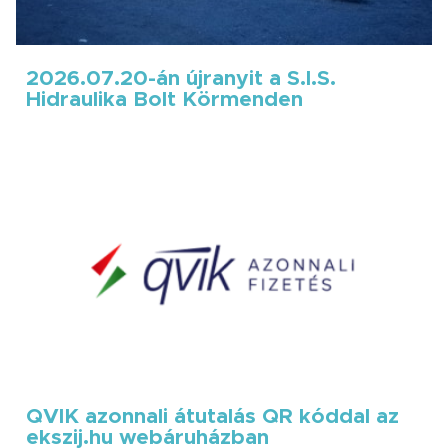
2026.07.20-án újranyit a S.I.S.
Hidraulika Bolt Körmenden
QVIK azonnali átutalás QR kóddal az
ekszij.hu webáruházban