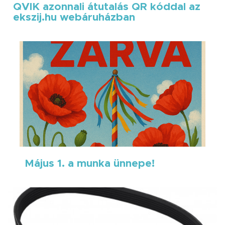
QVIK azonnali átutalás QR kóddal az
ekszij.hu webáruházban
Május 1. a munka ünnepe!