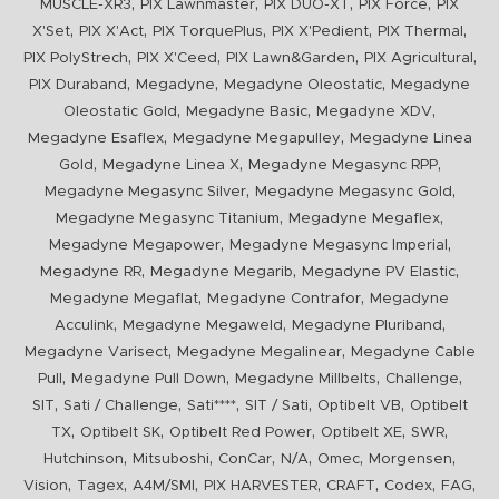
,
,
,
,
MUSCLE-XR3
PIX Lawnmaster
PIX DUO-XT
PIX Force
PIX
,
,
,
,
,
X'Set
PIX X'Act
PIX TorquePlus
PIX X'Pedient
PIX Thermal
,
,
,
,
PIX PolyStrech
PIX X'Ceed
PIX Lawn&Garden
PIX Agricultural
,
,
,
PIX Duraband
Megadyne
Megadyne Oleostatic
Megadyne
,
,
,
Oleostatic Gold
Megadyne Basic
Megadyne XDV
,
,
Megadyne Esaflex
Megadyne Megapulley
Megadyne Linea
,
,
,
Gold
Megadyne Linea X
Megadyne Megasync RPP
,
,
Megadyne Megasync Silver
Megadyne Megasync Gold
,
,
Megadyne Megasync Titanium
Megadyne Megaflex
,
,
Megadyne Megapower
Megadyne Megasync Imperial
,
,
,
Megadyne RR
Megadyne Megarib
Megadyne PV Elastic
,
,
Megadyne Megaflat
Megadyne Contrafor
Megadyne
,
,
,
Acculink
Megadyne Megaweld
Megadyne Pluriband
,
,
Megadyne Varisect
Megadyne Megalinear
Megadyne Cable
,
,
,
,
Pull
Megadyne Pull Down
Megadyne Millbelts
Challenge
,
,
,
,
,
SIT
Sati / Challenge
Sati****
SIT / Sati
Optibelt VB
Optibelt
,
,
,
,
,
TX
Optibelt SK
Optibelt Red Power
Optibelt XE
SWR
,
,
,
,
,
,
Hutchinson
Mitsuboshi
ConCar
N/A
Omec
Morgensen
,
,
,
,
,
,
,
Vision
Tagex
A4M/SMI
PIX HARVESTER
CRAFT
Codex
FAG