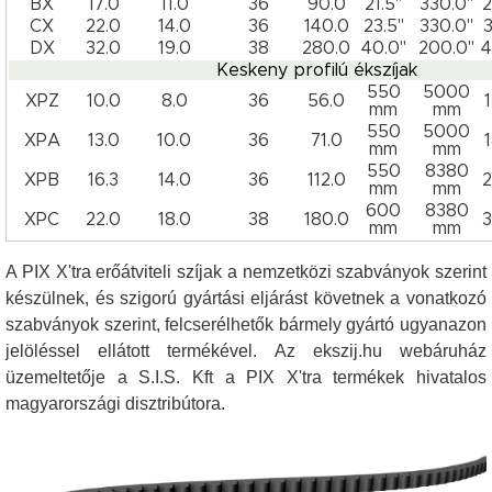
BX
17.0
11.0
36
90.0
21.5"
330.0"
CX
22.0
14.0
36
140.0
23.5"
330.0"
DX
32.0
19.0
38
280.0
40.0"
200.0"
Keskeny profilú ékszíjak
550
5000
XPZ
10.0
8.0
36
56.0
mm
mm
550
5000
XPA
13.0
10.0
36
71.0
mm
mm
550
8380
XPB
16.3
14.0
36
112.0
mm
mm
600
8380
XPC
22.0
18.0
38
180.0
mm
mm
A PIX X'tra erőátviteli szíjak a nemzetközi szabványok szerint
készülnek, és szigorú gyártási eljárást követnek a vonatkozó
szabványok szerint, felcserélhetők bármely gyártó ugyanazon
jelöléssel ellátott termékével. Az ekszij.hu webáruház
üzemeltetője a S.I.S. Kft a
PIX X'tra termékek hivatalos
magyarországi disztribútora.