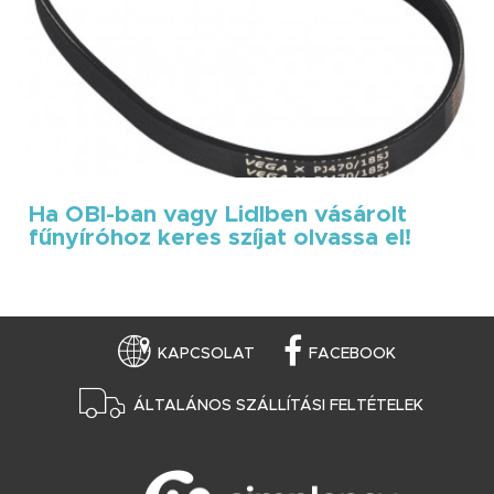
Ha OBI-ban vagy Lidlben vásárolt
fűnyíróhoz keres szíjat olvassa el!
KAPCSOLAT
FACEBOOK
ÁLTALÁNOS SZÁLLÍTÁSI FELTÉTELEK