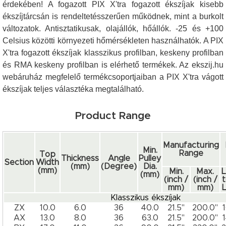
érdekében! A fogazott PIX X'tra fogazott ékszíjak kisebb
ékszíjtárcsán is rendeltetésszerűen működnek, mint a burkolt
változatok. Antisztatikusak, olajállók, hőállók. -25 és +100
Celsius közötti környezeti hőmérsékleten használhatók. A PIX
X'tra fogazott ékszíjak klasszikus profilban, keskeny profilban
és RMA keskeny profilban is elérhető termékek. Az ekszij.hu
webáruház megfelelő termékcsoportjaiban a PIX X'tra vágott
ékszíjak teljes választéka megtalálható.
Product Range
Manufacturing
Min.
Range
Top
Thickness
Angle
Pulley
Section
Width
(mm)
(Degree)
Dia.
(mm)
Min.
Max.
(mm)
(inch /
(inch /
mm)
mm)
Klasszikus ékszíjak
ZX
10.0
6.0
36
40.0
21.5"
200.0"
AX
13.0
8.0
36
63.0
21.5"
200.0"