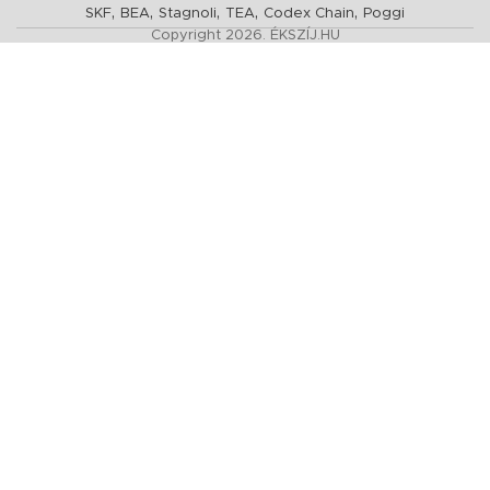
,
,
,
,
,
SKF
BEA
Stagnoli
TEA
Codex Chain
Poggi
Copyright 2026. ÉKSZÍJ.HU