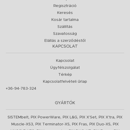
Regisztráció
Keresés
Kosár tartalma
Szállítás
Szavatosság
Elállás a szerződéstől
KAPCSOLAT
Kapcsolat
Ügyfélszolgálat
Térkép
Kapcsolatfelvételi űrlap
+36-94-783-324
GYÁRTÓK
,
,
,
,
,
SISTEMbelt
PIX PowerWare
PIX L&G
PIX X'Set
PIX X'tra
PIX
,
,
,
,
Muscle-XS3
PIX Terminator-XS
PIX Fras
PIX Duo-XS
PIX