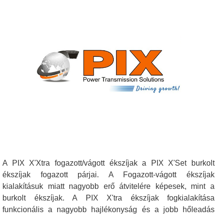
A PIX X'Xtra fogazott/vágott ékszíjak a PIX X'Set burkolt
ékszíjak fogazott párjai. A Fogazott-vágott ékszíjak
kialakításuk miatt nagyobb erő átvitelére képesek, mint a
burkolt ékszíjak. A PIX X'tra ékszíjak fogkialakítása
funkcionális a nagyobb hajlékonyság és a jobb hőleadás