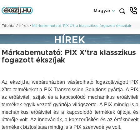
Magyar
Főoldal
/
Hírek
/
Márkabemutató: PIX X'tra klasszikus fogazott ékszíjak
HÍREK
Márkabemutató: PIX X'tra klasszikus
fogazott ékszíjak
Az ekszij.hu webáruházban vásárolható fogazott/vágott PIX
X'tra termékeket a PIX Transmission Solutions gyártja. A PIX
az erőátviteli szíjak és a kapcsolódó mechanikus erőátviteli
termékek egyik vezető gyártója világszerte. A PIX mindig is a
mechanikus erőátvitel és a kapcsolódó termékek újítója és
úttörője volt. Az innovációk, a korszerűsítés és az értéknövelt
termékek biztosítása mindig is a PIX szenvedélye volt.