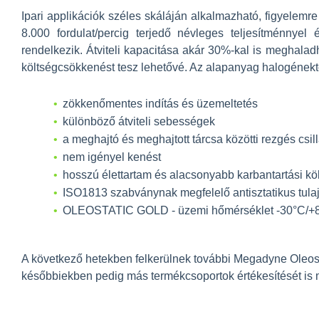
Ipari applikációk széles skáláján alkalmazható, figyelemre
8.000 fordulat/percig terjedő névleges teljesítménnyel 
rendelkezik. Átviteli kapacitása akár 30%-kal is meghala
költségcsökkenést tesz lehetővé. Az alapanyag halogének
zökkenőmentes indítás és üzemeltetés
különböző átviteli sebességek
a meghajtó és meghajtott tárcsa közötti rezgés csil
nem igényel kenést
hosszú élettartam és alacsonyabb karbantartási kö
ISO1813 szabványnak megfelelő antisztatikus tul
OLEOSTATIC GOLD - üzemi hőmérséklet -30°C/+
A következő hetekben felkerülnek további Megadyne Oleosta
későbbiekben pedig más termékcsoportok értékesítését is 