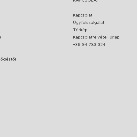
KAPCSOLAT
Kapcsolat
Ügyfélszolgálat
Térkép
a
Kapcsolatfelvételi űrlap
+36-94-783-324
rződéstől