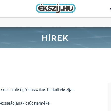
HÍREK
súcsminőségű klasszikus burkolt ékszíjai.
kcsaládjának csúcsterméke.