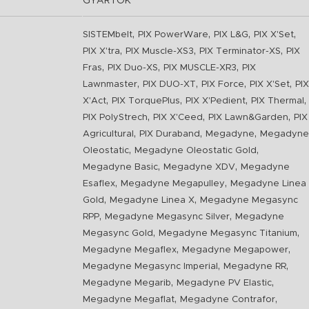
GYÁRTÓK
,
,
,
,
SISTEMbelt
PIX PowerWare
PIX L&G
PIX X'Set
,
,
,
PIX X'tra
PIX Muscle-XS3
PIX Terminator-XS
PIX
,
,
,
Fras
PIX Duo-XS
PIX MUSCLE-XR3
PIX
,
,
,
,
Lawnmaster
PIX DUO-XT
PIX Force
PIX X'Set
PIX
,
,
,
,
X'Act
PIX TorquePlus
PIX X'Pedient
PIX Thermal
,
,
,
PIX PolyStrech
PIX X'Ceed
PIX Lawn&Garden
PIX
,
,
,
Agricultural
PIX Duraband
Megadyne
Megadyne
,
,
Oleostatic
Megadyne Oleostatic Gold
,
,
Megadyne Basic
Megadyne XDV
Megadyne
,
,
Esaflex
Megadyne Megapulley
Megadyne Linea
,
,
Gold
Megadyne Linea X
Megadyne Megasync
,
,
RPP
Megadyne Megasync Silver
Megadyne
,
,
Megasync Gold
Megadyne Megasync Titanium
,
,
Megadyne Megaflex
Megadyne Megapower
,
,
Megadyne Megasync Imperial
Megadyne RR
,
,
Megadyne Megarib
Megadyne PV Elastic
,
,
Megadyne Megaflat
Megadyne Contrafor