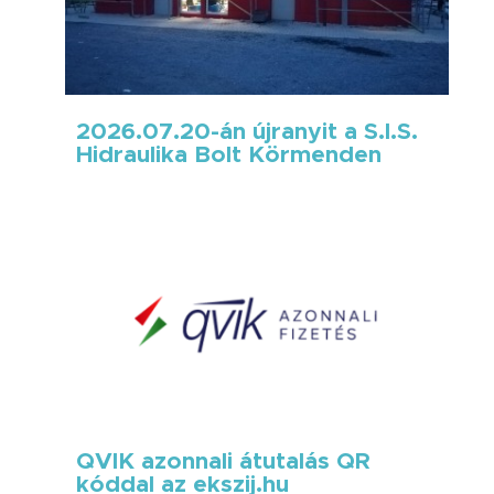
2026.07.20-án újranyit a S.I.S.
Hidraulika Bolt Körmenden
QVIK azonnali átutalás QR
kóddal az ekszij.hu