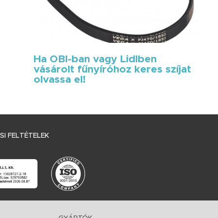
Ha OBI-ban vagy Lidlben
vásárolt fűnyíróhoz keres szíjat
olvassa el!
I FELTÉTELEK