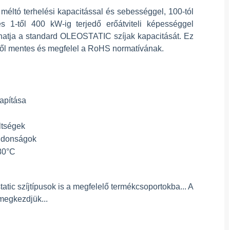
 méltó terhelési kapacitással és sebességgel, 100-tól
és 1-től 400 kW-ig terjedő erőátviteli képességgel
dhatja a standard OLEOSTATIC szíjak kapacitását. Ez
től mentes és megfelel a RoHS normatívának.
lapítása
ltségek
ajdonságok
80°C
tic szíjtípusok is a megfelelő termékcsoportokba... A
megkezdjük...