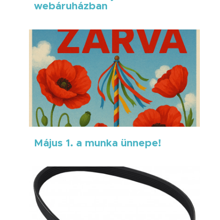
webáruházban
Május 1. a munka ünnepe!