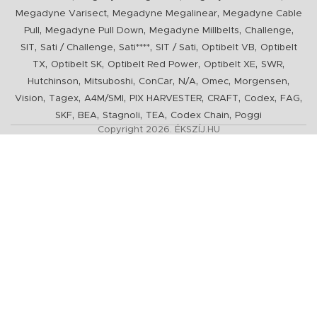
,
,
Megadyne Varisect
Megadyne Megalinear
Megadyne Cable
,
,
,
,
Pull
Megadyne Pull Down
Megadyne Millbelts
Challenge
,
,
,
,
,
SIT
Sati / Challenge
Sati****
SIT / Sati
Optibelt VB
Optibelt
,
,
,
,
,
TX
Optibelt SK
Optibelt Red Power
Optibelt XE
SWR
,
,
,
,
,
,
Hutchinson
Mitsuboshi
ConCar
N/A
Omec
Morgensen
,
,
,
,
,
,
,
Vision
Tagex
A4M/SMI
PIX HARVESTER
CRAFT
Codex
FAG
,
,
,
,
,
SKF
BEA
Stagnoli
TEA
Codex Chain
Poggi
Copyright 2026. ÉKSZÍJ.HU