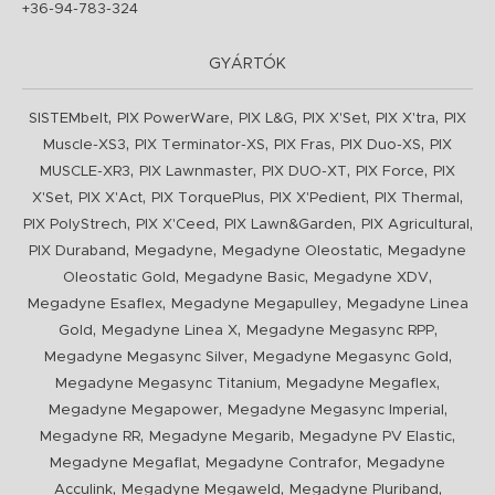
+36-94-783-324
GYÁRTÓK
,
,
,
,
,
SISTEMbelt
PIX PowerWare
PIX L&G
PIX X'Set
PIX X'tra
PIX
,
,
,
,
Muscle-XS3
PIX Terminator-XS
PIX Fras
PIX Duo-XS
PIX
,
,
,
,
MUSCLE-XR3
PIX Lawnmaster
PIX DUO-XT
PIX Force
PIX
,
,
,
,
,
X'Set
PIX X'Act
PIX TorquePlus
PIX X'Pedient
PIX Thermal
,
,
,
,
PIX PolyStrech
PIX X'Ceed
PIX Lawn&Garden
PIX Agricultural
,
,
,
PIX Duraband
Megadyne
Megadyne Oleostatic
Megadyne
,
,
,
Oleostatic Gold
Megadyne Basic
Megadyne XDV
,
,
Megadyne Esaflex
Megadyne Megapulley
Megadyne Linea
,
,
,
Gold
Megadyne Linea X
Megadyne Megasync RPP
,
,
Megadyne Megasync Silver
Megadyne Megasync Gold
,
,
Megadyne Megasync Titanium
Megadyne Megaflex
,
,
Megadyne Megapower
Megadyne Megasync Imperial
,
,
,
Megadyne RR
Megadyne Megarib
Megadyne PV Elastic
,
,
Megadyne Megaflat
Megadyne Contrafor
Megadyne
,
,
,
Acculink
Megadyne Megaweld
Megadyne Pluriband