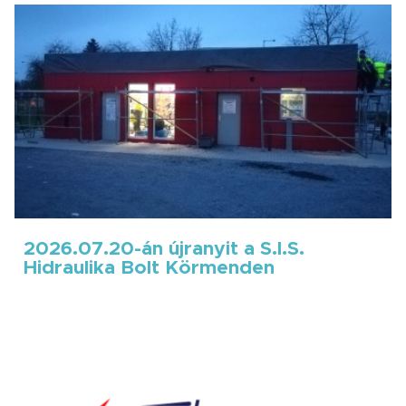
2026.07.20-án újranyit a S.I.S.
Hidraulika Bolt Körmenden