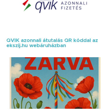
QVIK azonnali átutalás QR kóddal az
ekszij.hu webáruházban