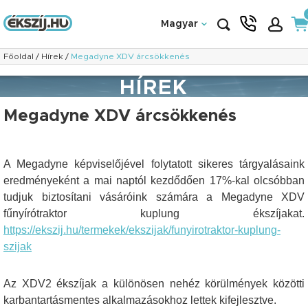
Magyar
Főoldal
/
Hírek
/
Megadyne XDV árcsökkenés
HÍREK
Megadyne XDV árcsökkenés
A Megadyne képviselőjével folytatott sikeres tárgyalásaink
eredményeként a mai naptól kezdődően 17%-kal olcsóbban
tudjuk biztosítani vásáróink számára a Megadyne XDV
fűnyírótraktor kuplung ékszíjakat.
https://ekszij.hu/termekek/ekszijak/funyirotraktor-kuplung-
szijak
Az XDV2 ékszíjak a különösen nehéz körülmények közötti
karbantartásmentes alkalmazásokhoz lettek kifejlesztve.