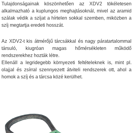
Tulajdonságainak köszönhetően az XDV2 tökéletesen
alkalmazható a kuplungos meghajtásoknál, mivel az aramid
szálak védik a szíjat a hírtelen sokkal szemben, miközben a
szíj megtartja eredeti hosszát.
Az XDV2-t kis átmérőjű tárcsákkal és nagy páratartalommal
társuló, kiugróan magas hőmérsékleten működő
rendszerekhez hozták létre.
Ellenáll a legridegebb környezeti feltételeknek is, mint pl.
olajjal és zsírral szennyezett átviteli rendszerek ott, ahol a
homok a szíj és a tárcsa közé kerülhet.