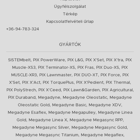
Ügyfélszolgálat
Térkép
Kapcsolatfelvételi űrlap
+36-94-783-324
GYÁRTÓK
,
,
,
,
,
SISTEMbelt
PIX PowerWare
PIX L&G
PIX X'Set
PIX X'tra
PIX
,
,
,
,
Muscle-XS3
PIX Terminator-XS
PIX Fras
PIX Duo-XS
PIX
,
,
,
,
MUSCLE-XR3
PIX Lawnmaster
PIX DUO-XT
PIX Force
PIX
,
,
,
,
,
X'Set
PIX X'Act
PIX TorquePlus
PIX X'Pedient
PIX Thermal
,
,
,
,
PIX PolyStrech
PIX X'Ceed
PIX Lawn&Garden
PIX Agricultural
,
,
,
PIX Duraband
Megadyne
Megadyne Oleostatic
Megadyne
,
,
,
Oleostatic Gold
Megadyne Basic
Megadyne XDV
,
,
Megadyne Esaflex
Megadyne Megapulley
Megadyne Linea
,
,
,
Gold
Megadyne Linea X
Megadyne Megasync RPP
,
,
Megadyne Megasync Silver
Megadyne Megasync Gold
,
,
Megadyne Megasync Titanium
Megadyne Megaflex