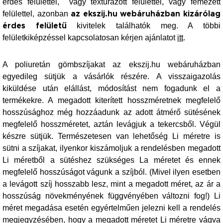
érdes felülettel, vagy textúrázott felülettel, vagy fémezett
felülettel, azonban
az ekszij.hu webáruházban kizárólag
kivitelek találhatók meg. A többi
érdes felületű
felületkiképzéssel kapcsolatosan kérjen ajánlatot
itt
.
A poliuretán gömbszíjakat az ekszij.hu webáruházban
egyedileg sütjük a vásárlók részére. A visszaigazolás
kiküldése után elállást, módosítást nem fogadunk el a
termékekre. A megadott kiterített hosszméretnek megfelelő
hosszúsághoz még hozzáadunk az adott átmérő sütésének
megfelelő hosszméretet, aztán levágjuk a tekercsből. Végül
készre sütjük. Természetesen van lehetőség Li méretre is
sütni a szíjakat, ilyenkor kiszámoljuk a rendelésben megadott
Li méretből a sütéshez szükséges La méretet és ennek
megfelelő hosszúságot vágunk a szíjból. (Mivel ilyen esetben
a levágott szíj hosszabb lesz, mint a megadott méret, az ár a
hosszúság növekményének függvényében változni fog!) Li
méret megadása esetén egyértelműen jelezni kell a rendelés
megjegyzésében, hogy a megadott méretet Li méretre vágva