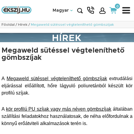
0
Magyar
Főoldal
/
Hírek
/
Megaweld sütéssel végteleníthető gömbszíjak
HÍREK
Megaweld sütéssel végteleníthető
gömbszíjak
A
Megaweld sütéssel végteleníthető gömbszíjak
extrudálási
eljárással előállított, hőre lágyuló poliuretánból készült kör
profilú szíjak.
A
kör profilú PU szíjak vagy más néven gömbszíjak
általában
szállítási feladatokhoz használatosak, de néha előfordulnak a
könnyű erőátviteli alkalmazások terén is.