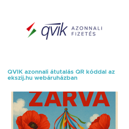
QVIK azonnali átutalás QR kóddal az
ekszij.hu webáruházban