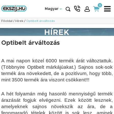
0
Magyar
Főoldal
/
Hírek
/
Optibelt árváltozás
HÍREK
Optibelt árváltozás
A mai napon közel 6000 termék árát változtattuk.
(Többnyire Optibelt márkájúakat.) Sajnos sok-sok
termék ára növekedett, de a pozitívum, hogy több,
mint 3500 termék ára viszont csökkent!!!
A hét folyamán még hasonló mennyiségű termék
árazását fogjuk elvégezni. Ezek között lesznek,
amelyeknek sajnos növekszik az ára, de a
fennmaradó tételek között is sok lesz, aminek