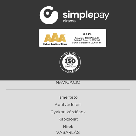
NAVIGÁCIÓ
Ismertető
Adatvédelem
Gyakori kérdések
Kapcsolat
Hírek
VÁSÁRLÁS