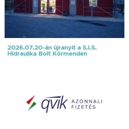
2026.07.20-án újranyit a S.I.S.
Hidraulika Bolt Körmenden