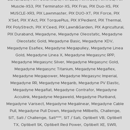
,
,
,
,
Muscle-XS3
PIX Terminator-XS
PIX Fras
PIX Duo-XS
PIX
,
,
,
,
MUSCLE-XR3
PIX Lawnmaster
PIX DUO-XT
PIX Force
PIX
,
,
,
,
,
X'Set
PIX X'Act
PIX TorquePlus
PIX X'Pedient
PIX Thermal
,
,
,
,
PIX PolyStrech
PIX X'Ceed
PIX Lawn&Garden
PIX Agricultural
,
,
,
PIX Duraband
Megadyne
Megadyne Oleostatic
Megadyne
,
,
,
Oleostatic Gold
Megadyne Basic
Megadyne XDV
,
,
Megadyne Esaflex
Megadyne Megapulley
Megadyne Linea
,
,
,
Gold
Megadyne Linea X
Megadyne Megasync RPP
,
,
Megadyne Megasync Silver
Megadyne Megasync Gold
,
,
Megadyne Megasync Titanium
Megadyne Megaflex
,
,
Megadyne Megapower
Megadyne Megasync Imperial
,
,
,
Megadyne RR
Megadyne Megarib
Megadyne PV Elastic
,
,
Megadyne Megaflat
Megadyne Contrafor
Megadyne
,
,
,
Acculink
Megadyne Megaweld
Megadyne Pluriband
,
,
Megadyne Varisect
Megadyne Megalinear
Megadyne Cable
,
,
,
,
Pull
Megadyne Pull Down
Megadyne Millbelts
Challenge
,
,
,
,
,
SIT
Sati / Challenge
Sati****
SIT / Sati
Optibelt VB
Optibelt
,
,
,
,
,
TX
Optibelt SK
Optibelt Red Power
Optibelt XE
SWR