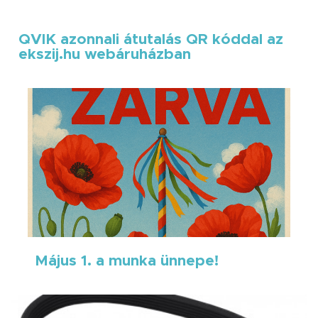
QVIK azonnali átutalás QR kóddal az
ekszij.hu webáruházban
Május 1. a munka ünnepe!