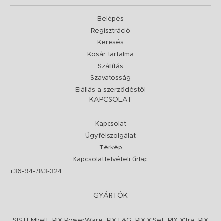
Belépés
Regisztráció
Keresés
Kosár tartalma
Szállítás
Szavatosság
Elállás a szerződéstől
KAPCSOLAT
Kapcsolat
Ügyfélszolgálat
Térkép
Kapcsolatfelvételi űrlap
+36-94-783-324
GYÁRTÓK
,
,
,
,
,
SISTEMbelt
PIX PowerWare
PIX L&G
PIX X'Set
PIX X'tra
PIX