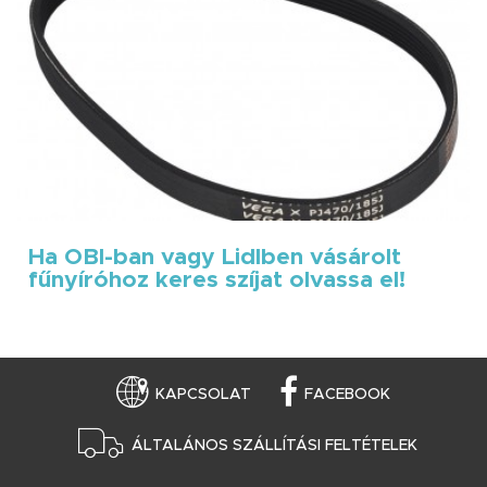
Ha OBI-ban vagy Lidlben vásárolt
fűnyíróhoz keres szíjat olvassa el!
KAPCSOLAT
FACEBOOK
ÁLTALÁNOS SZÁLLÍTÁSI FELTÉTELEK