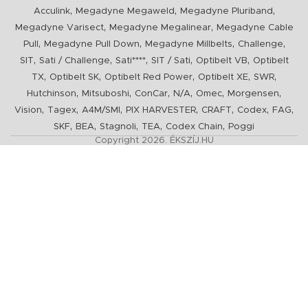
,
,
,
Acculink
Megadyne Megaweld
Megadyne Pluriband
,
,
Megadyne Varisect
Megadyne Megalinear
Megadyne Cable
,
,
,
,
Pull
Megadyne Pull Down
Megadyne Millbelts
Challenge
,
,
,
,
,
SIT
Sati / Challenge
Sati****
SIT / Sati
Optibelt VB
Optibelt
,
,
,
,
,
TX
Optibelt SK
Optibelt Red Power
Optibelt XE
SWR
,
,
,
,
,
,
Hutchinson
Mitsuboshi
ConCar
N/A
Omec
Morgensen
,
,
,
,
,
,
,
Vision
Tagex
A4M/SMI
PIX HARVESTER
CRAFT
Codex
FAG
,
,
,
,
,
SKF
BEA
Stagnoli
TEA
Codex Chain
Poggi
Copyright 2026. ÉKSZÍJ.HU