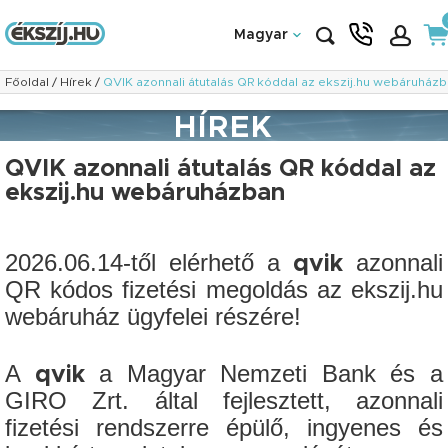
Magyar
Főoldal
/
Hírek
/
QVIK azonnali átutalás QR kóddal az ekszij.hu webáruház
HÍREK
QVIK azonnali átutalás QR kóddal az
ekszij.hu webáruházban
2026.06.14-től elérhető a
azonnali
qvik
QR kódos fizetési megoldás az ekszij.hu
webáruház ügyfelei részére!
A
a Magyar Nemzeti Bank és a
qvik
GIRO Zrt. által fejlesztett, azonnali
fizetési rendszerre épülő, ingyenes és