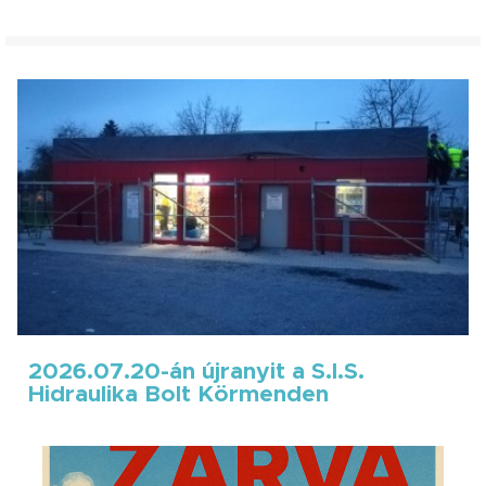
2026.07.20-án újranyit a S.I.S.
Hidraulika Bolt Körmenden