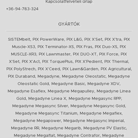
Kapcsolatfelvételi űrlap
+36-94-783-324
GYÁRTÓK
,
,
,
,
,
SISTEMbelt
PIX PowerWare
PIX L&G
PIX X'Set
PIX X'tra
PIX
,
,
,
,
Muscle-XS3
PIX Terminator-XS
PIX Fras
PIX Duo-XS
PIX
,
,
,
,
MUSCLE-XR3
PIX Lawnmaster
PIX DUO-XT
PIX Force
PIX
,
,
,
,
,
X'Set
PIX X'Act
PIX TorquePlus
PIX X'Pedient
PIX Thermal
,
,
,
,
PIX PolyStrech
PIX X'Ceed
PIX Lawn&Garden
PIX Agricultural
,
,
,
PIX Duraband
Megadyne
Megadyne Oleostatic
Megadyne
,
,
,
Oleostatic Gold
Megadyne Basic
Megadyne XDV
,
,
Megadyne Esaflex
Megadyne Megapulley
Megadyne Linea
,
,
,
Gold
Megadyne Linea X
Megadyne Megasync RPP
,
,
Megadyne Megasync Silver
Megadyne Megasync Gold
,
,
Megadyne Megasync Titanium
Megadyne Megaflex
,
,
Megadyne Megapower
Megadyne Megasync Imperial
,
,
,
Megadyne RR
Megadyne Megarib
Megadyne PV Elastic
,
,
Megadyne Megaflat
Megadyne Contrafor
Megadyne