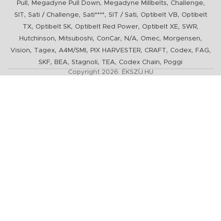
,
,
,
,
Pull
Megadyne Pull Down
Megadyne Millbelts
Challenge
,
,
,
,
,
SIT
Sati / Challenge
Sati****
SIT / Sati
Optibelt VB
Optibelt
,
,
,
,
,
TX
Optibelt SK
Optibelt Red Power
Optibelt XE
SWR
,
,
,
,
,
,
Hutchinson
Mitsuboshi
ConCar
N/A
Omec
Morgensen
,
,
,
,
,
,
,
Vision
Tagex
A4M/SMI
PIX HARVESTER
CRAFT
Codex
FAG
,
,
,
,
,
SKF
BEA
Stagnoli
TEA
Codex Chain
Poggi
Copyright 2026. ÉKSZÍJ.HU