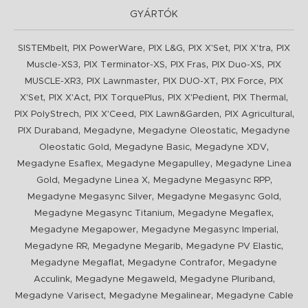
GYÁRTÓK
,
,
,
,
,
SISTEMbelt
PIX PowerWare
PIX L&G
PIX X'Set
PIX X'tra
PIX
,
,
,
,
Muscle-XS3
PIX Terminator-XS
PIX Fras
PIX Duo-XS
PIX
,
,
,
,
MUSCLE-XR3
PIX Lawnmaster
PIX DUO-XT
PIX Force
PIX
,
,
,
,
,
X'Set
PIX X'Act
PIX TorquePlus
PIX X'Pedient
PIX Thermal
,
,
,
,
PIX PolyStrech
PIX X'Ceed
PIX Lawn&Garden
PIX Agricultural
,
,
,
PIX Duraband
Megadyne
Megadyne Oleostatic
Megadyne
,
,
,
Oleostatic Gold
Megadyne Basic
Megadyne XDV
,
,
Megadyne Esaflex
Megadyne Megapulley
Megadyne Linea
,
,
,
Gold
Megadyne Linea X
Megadyne Megasync RPP
,
,
Megadyne Megasync Silver
Megadyne Megasync Gold
,
,
Megadyne Megasync Titanium
Megadyne Megaflex
,
,
Megadyne Megapower
Megadyne Megasync Imperial
,
,
,
Megadyne RR
Megadyne Megarib
Megadyne PV Elastic
,
,
Megadyne Megaflat
Megadyne Contrafor
Megadyne
,
,
,
Acculink
Megadyne Megaweld
Megadyne Pluriband
,
,
Megadyne Varisect
Megadyne Megalinear
Megadyne Cable