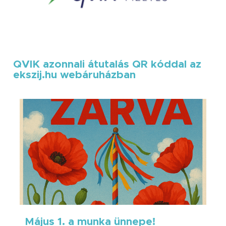
QVIK azonnali átutalás QR kóddal az
ekszij.hu webáruházban
Május 1. a munka ünnepe!