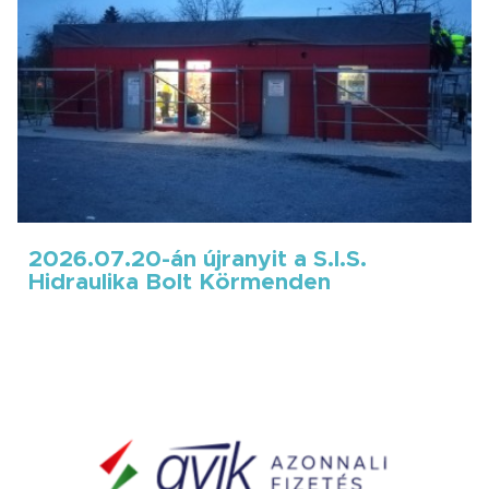
2026.07.20-án újranyit a S.I.S.
Hidraulika Bolt Körmenden