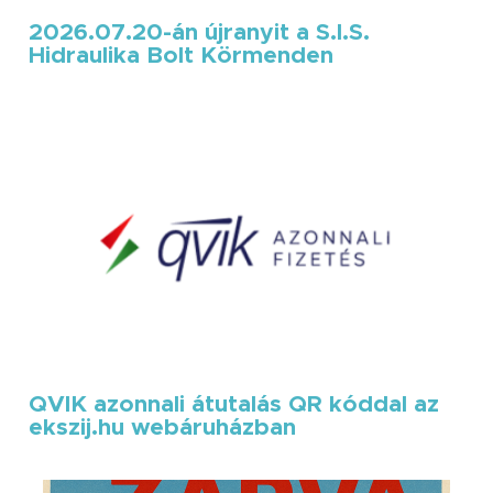
2026.07.20-án újranyit a S.I.S.
Hidraulika Bolt Körmenden
QVIK azonnali átutalás QR kóddal az
ekszij.hu webáruházban