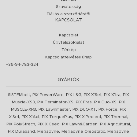
Szavatosság
Elállás a szerződéstől
KAPCSOLAT
Kapcsolat
Ügyfélszolgálat
Térkép
Kapcsolatfelvételi űrlap
+36-94-783-324
GYÁRTÓK
,
,
,
,
,
SISTEMbelt
PIX PowerWare
PIX L&G
PIX X'Set
PIX X'tra
PIX
,
,
,
,
Muscle-XS3
PIX Terminator-XS
PIX Fras
PIX Duo-XS
PIX
,
,
,
,
MUSCLE-XR3
PIX Lawnmaster
PIX DUO-XT
PIX Force
PIX
,
,
,
,
,
X'Set
PIX X'Act
PIX TorquePlus
PIX X'Pedient
PIX Thermal
,
,
,
,
PIX PolyStrech
PIX X'Ceed
PIX Lawn&Garden
PIX Agricultural
,
,
,
PIX Duraband
Megadyne
Megadyne Oleostatic
Megadyne