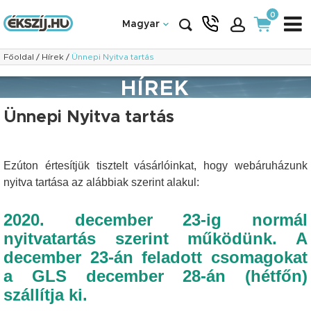
0
Magyar
Főoldal
/
Hírek
/
Ünnepi Nyitva tartás
HÍREK
Ünnepi Nyitva tartás
Ezúton értesítjük tisztelt vásárlóinkat, hogy webáruházunk
nyitva tartása az alábbiak szerint alakul:
2020. december 23-ig normál
nyitvatartás szerint működünk. A
december 23-án feladott csomagokat
a GLS december 28-án (hétfőn)
szállítja ki.