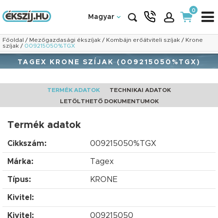
0
Magyar
Főoldal
/
Mezőgazdasági ékszíjak
/
Kombájn erőátviteli szíjak
/
Krone
szíjak
/
009215050%TGX
TAGEX KRONE SZÍJAK (009215050%TGX)
TERMÉK ADATOK
TECHNIKAI ADATOK
LETÖLTHETŐ DOKUMENTUMOK
Termék adatok
Cikkszám:
009215050%TGX
Márka:
Tagex
Típus:
KRONE
Kivitel:
Kivitel:
009215050