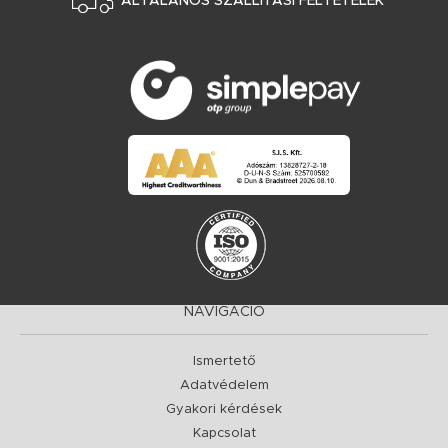
ÁLTALÁNOS SZÁLLÍTÁSI FELTÉTELEK
NAVIGÁCIÓ
Ismertető
Adatvédelem
Gyakori kérdések
Kapcsolat