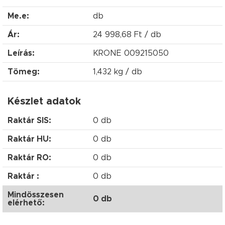
Me.e:
db
Ár:
24 998,68 Ft / db
Leírás:
KRONE 009215050
Tömeg:
1,432 kg / db
Készlet adatok
Raktár SIS:
0 db
Raktár HU:
0 db
Raktár RO:
0 db
Raktár :
0 db
Mindösszesen
0 db
elérhető: