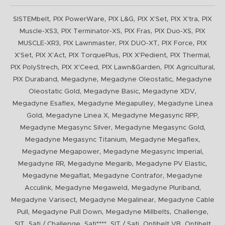
,
,
,
,
,
SISTEMbelt
PIX PowerWare
PIX L&G
PIX X'Set
PIX X'tra
PIX
,
,
,
,
Muscle-XS3
PIX Terminator-XS
PIX Fras
PIX Duo-XS
PIX
,
,
,
,
MUSCLE-XR3
PIX Lawnmaster
PIX DUO-XT
PIX Force
PIX
,
,
,
,
,
X'Set
PIX X'Act
PIX TorquePlus
PIX X'Pedient
PIX Thermal
,
,
,
,
PIX PolyStrech
PIX X'Ceed
PIX Lawn&Garden
PIX Agricultural
,
,
,
PIX Duraband
Megadyne
Megadyne Oleostatic
Megadyne
,
,
,
Oleostatic Gold
Megadyne Basic
Megadyne XDV
,
,
Megadyne Esaflex
Megadyne Megapulley
Megadyne Linea
,
,
,
Gold
Megadyne Linea X
Megadyne Megasync RPP
,
,
Megadyne Megasync Silver
Megadyne Megasync Gold
,
,
Megadyne Megasync Titanium
Megadyne Megaflex
,
,
Megadyne Megapower
Megadyne Megasync Imperial
,
,
,
Megadyne RR
Megadyne Megarib
Megadyne PV Elastic
,
,
Megadyne Megaflat
Megadyne Contrafor
Megadyne
,
,
,
Acculink
Megadyne Megaweld
Megadyne Pluriband
,
,
Megadyne Varisect
Megadyne Megalinear
Megadyne Cable
,
,
,
,
Pull
Megadyne Pull Down
Megadyne Millbelts
Challenge
,
,
,
,
,
SIT
Sati / Challenge
Sati****
SIT / Sati
Optibelt VB
Optibelt