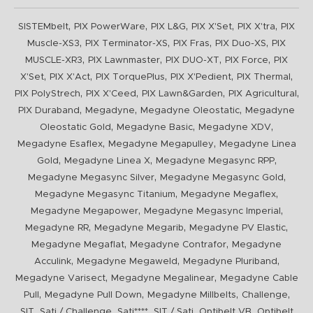
,
,
,
,
,
SISTEMbelt
PIX PowerWare
PIX L&G
PIX X'Set
PIX X'tra
PIX
,
,
,
,
Muscle-XS3
PIX Terminator-XS
PIX Fras
PIX Duo-XS
PIX
,
,
,
,
MUSCLE-XR3
PIX Lawnmaster
PIX DUO-XT
PIX Force
PIX
,
,
,
,
,
X'Set
PIX X'Act
PIX TorquePlus
PIX X'Pedient
PIX Thermal
,
,
,
,
PIX PolyStrech
PIX X'Ceed
PIX Lawn&Garden
PIX Agricultural
,
,
,
PIX Duraband
Megadyne
Megadyne Oleostatic
Megadyne
,
,
,
Oleostatic Gold
Megadyne Basic
Megadyne XDV
,
,
Megadyne Esaflex
Megadyne Megapulley
Megadyne Linea
,
,
,
Gold
Megadyne Linea X
Megadyne Megasync RPP
,
,
Megadyne Megasync Silver
Megadyne Megasync Gold
,
,
Megadyne Megasync Titanium
Megadyne Megaflex
,
,
Megadyne Megapower
Megadyne Megasync Imperial
,
,
,
Megadyne RR
Megadyne Megarib
Megadyne PV Elastic
,
,
Megadyne Megaflat
Megadyne Contrafor
Megadyne
,
,
,
Acculink
Megadyne Megaweld
Megadyne Pluriband
,
,
Megadyne Varisect
Megadyne Megalinear
Megadyne Cable
,
,
,
,
Pull
Megadyne Pull Down
Megadyne Millbelts
Challenge
,
,
,
,
,
SIT
Sati / Challenge
Sati****
SIT / Sati
Optibelt VB
Optibelt