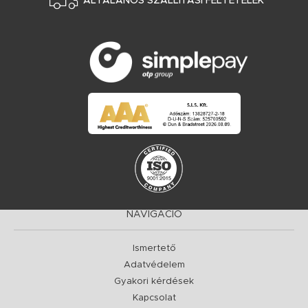
ÁLTALÁNOS SZÁLLÍTÁSI FELTÉTELEK
NAVIGÁCIÓ
Ismertető
Adatvédelem
Gyakori kérdések
Kapcsolat