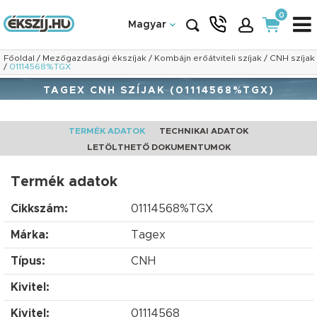
0
Magyar
Főoldal
/
Mezőgazdasági ékszíjak
/
Kombájn erőátviteli szíjak
/
CNH szíjak
/
01114568%TGX
TAGEX CNH SZÍJAK (01114568%TGX)
TERMÉK ADATOK
TECHNIKAI ADATOK
LETÖLTHETŐ DOKUMENTUMOK
Termék adatok
Cikkszám:
01114568%TGX
Márka:
Tagex
Típus:
CNH
Kivitel:
Kivitel:
01114568