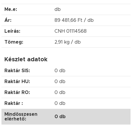
Me.e:
db
Ár:
89 481,66 Ft / db
Leírás:
CNH 01114568
Tömeg:
2,91 kg / db
Készlet adatok
Raktár SIS:
0 db
Raktár HU:
0 db
Raktár RO:
0 db
Raktár :
0 db
Mindösszesen
0 db
elérhető: