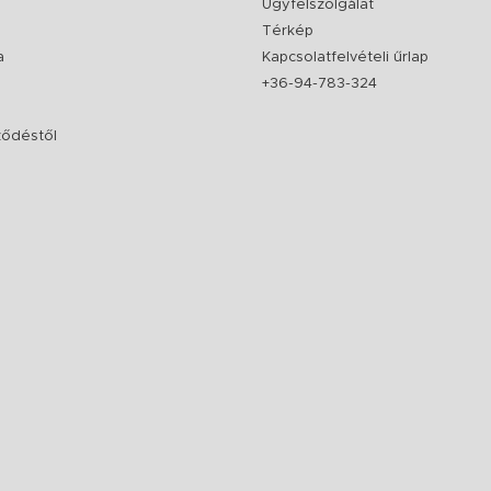
Ügyfélszolgálat
Térkép
a
Kapcsolatfelvételi űrlap
+36-94-783-324
rződéstől