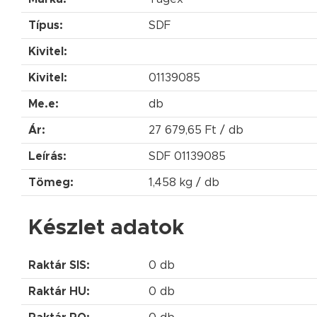
Típus:
SDF
Kivitel:
Kivitel:
01139085
Me.e:
db
Ár:
27 679,65 Ft / db
Leírás:
SDF 01139085
Tömeg:
1,458 kg / db
Készlet adatok
Raktár SIS:
0 db
Raktár HU:
0 db