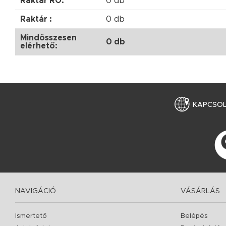
Raktár RO:
0 db
Raktár :
0 db
Mindösszesen
0 db
elérhető:
KAPCSO
NAVIGÁCIÓ
VÁSÁRLÁS
Ismertető
Belépés