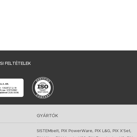
I FELTÉTELEK
GYÁRTÓK
,
,
,
,
SISTEMbelt
PIX PowerWare
PIX L&G
PIX X'Set