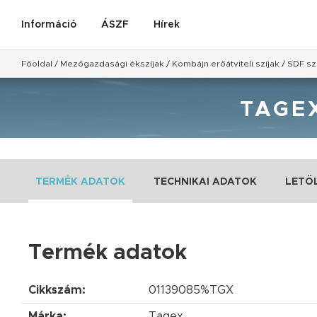
Információ
ÁSZF
Hírek
Főoldal
/
Mezőgazdasági ékszíjak
/
Kombájn erőátviteli szíjak
/
SDF sz
TAGEX
TERMÉK ADATOK
TECHNIKAI ADATOK
LETÖ
Termék adatok
Cikkszám:
01139085%TGX
Márka:
Tagex