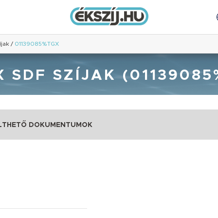
íjak
/
01139085%TGX
 SDF SZÍJAK (0113908
LTHETŐ DOKUMENTUMOK