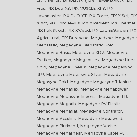
,
,
,
PIX X'tra
PIX Muscle-XS3
PIX Terminator-XS
PIX
,
,
,
Fras
PIX Duo-XS
PIX MUSCLE-XR3
PIX
,
,
,
,
Lawnmaster
PIX DUO-XT
PIX Force
PIX X'Set
PIX
,
,
,
,
X'Act
PIX TorquePlus
PIX X'Pedient
PIX Thermal
,
,
,
PIX PolyStrech
PIX X'Ceed
PIX Lawn&Garden
PIX
,
,
,
Agricultural
PIX Duraband
Megadyne
Megadyne
,
,
Oleostatic
Megadyne Oleostatic Gold
,
,
Megadyne Basic
Megadyne XDV
Megadyne
,
,
Esaflex
Megadyne Megapulley
Megadyne Linea
,
,
Gold
Megadyne Linea X
Megadyne Megasync
,
,
RPP
Megadyne Megasync Silver
Megadyne
,
,
Megasync Gold
Megadyne Megasync Titanium
,
,
Megadyne Megaflex
Megadyne Megapower
,
,
Megadyne Megasync Imperial
Megadyne RR
,
,
Megadyne Megarib
Megadyne PV Elastic
,
,
Megadyne Megaflat
Megadyne Contrafor
,
,
Megadyne Acculink
Megadyne Megaweld
,
,
Megadyne Pluriband
Megadyne Varisect
,
,
Megadyne Megalinear
Megadyne Cable Pull