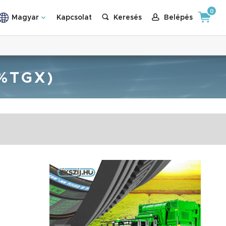
0
Magyar
Kapcsolat
Keresés
Belépés
5%TGX)