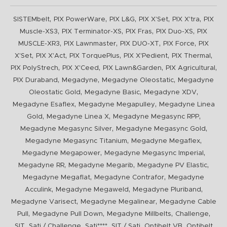
,
,
,
,
,
SISTEMbelt
PIX PowerWare
PIX L&G
PIX X'Set
PIX X'tra
PIX
,
,
,
,
Muscle-XS3
PIX Terminator-XS
PIX Fras
PIX Duo-XS
PIX
,
,
,
,
MUSCLE-XR3
PIX Lawnmaster
PIX DUO-XT
PIX Force
PIX
,
,
,
,
,
X'Set
PIX X'Act
PIX TorquePlus
PIX X'Pedient
PIX Thermal
,
,
,
,
PIX PolyStrech
PIX X'Ceed
PIX Lawn&Garden
PIX Agricultural
,
,
,
PIX Duraband
Megadyne
Megadyne Oleostatic
Megadyne
,
,
,
Oleostatic Gold
Megadyne Basic
Megadyne XDV
,
,
Megadyne Esaflex
Megadyne Megapulley
Megadyne Linea
,
,
,
Gold
Megadyne Linea X
Megadyne Megasync RPP
,
,
Megadyne Megasync Silver
Megadyne Megasync Gold
,
,
Megadyne Megasync Titanium
Megadyne Megaflex
,
,
Megadyne Megapower
Megadyne Megasync Imperial
,
,
,
Megadyne RR
Megadyne Megarib
Megadyne PV Elastic
,
,
Megadyne Megaflat
Megadyne Contrafor
Megadyne
,
,
,
Acculink
Megadyne Megaweld
Megadyne Pluriband
,
,
Megadyne Varisect
Megadyne Megalinear
Megadyne Cable
,
,
,
,
Pull
Megadyne Pull Down
Megadyne Millbelts
Challenge
,
,
,
,
,
SIT
Sati / Challenge
Sati****
SIT / Sati
Optibelt VB
Optibelt