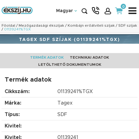
0
Magyar
Főoldal
/
Mezőgazdasági ékszíjak
/
Kombájn erőátviteli szíjak
/
SDF szíjak
/
01139241%TGX
TAGEX SDF SZÍJAK (01139241%TGX)
TERMÉK ADATOK
TECHNIKAI ADATOK
LETÖLTHETŐ DOKUMENTUMOK
Termék adatok
Cikkszám:
01139241%TGX
Márka:
Tagex
Típus:
SDF
Kivitel:
Kivitel:
01139241