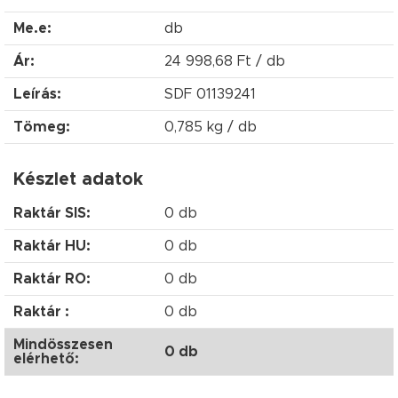
Me.e:
db
Ár:
24 998,68 Ft / db
Leírás:
SDF 01139241
Tömeg:
0,785 kg / db
Készlet adatok
Raktár SIS:
0 db
Raktár HU:
0 db
Raktár RO:
0 db
Raktár :
0 db
Mindösszesen
0 db
elérhető: