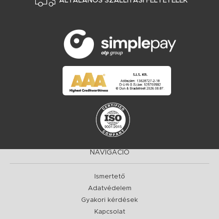
ÁLTALÁNOS SZÁLLÍTÁSI FELTÉTELEK
NAVIGÁCIÓ
Ismertető
Adatvédelem
Gyakori kérdések
Kapcsolat