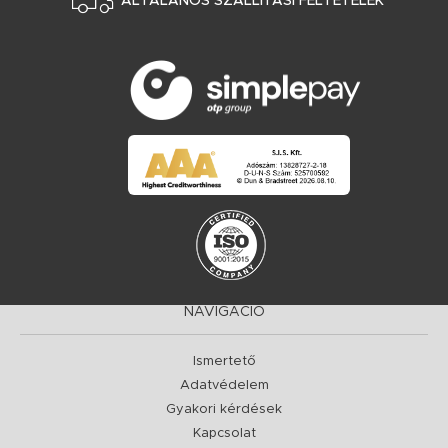
ÁLTALÁNOS SZÁLLÍTÁSI FELTÉTELEK
NAVIGÁCIÓ
Ismertető
Adatvédelem
Gyakori kérdések
Kapcsolat