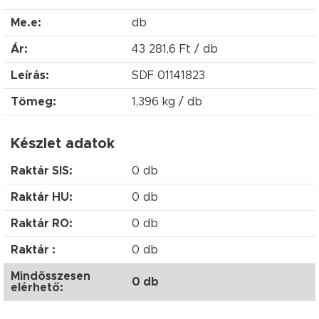
Me.e:
db
Ár:
43 281,6 Ft / db
Leírás:
SDF 01141823
Tömeg:
1,396 kg / db
Készlet adatok
Raktár SIS:
0 db
Raktár HU:
0 db
Raktár RO:
0 db
Raktár :
0 db
Mindösszesen
0 db
elérhető: