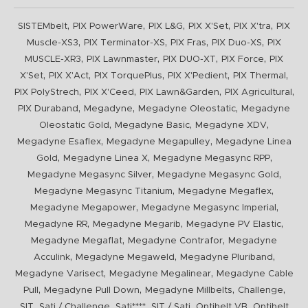
,
,
,
,
,
SISTEMbelt
PIX PowerWare
PIX L&G
PIX X'Set
PIX X'tra
PIX
,
,
,
,
Muscle-XS3
PIX Terminator-XS
PIX Fras
PIX Duo-XS
PIX
,
,
,
,
MUSCLE-XR3
PIX Lawnmaster
PIX DUO-XT
PIX Force
PIX
,
,
,
,
,
X'Set
PIX X'Act
PIX TorquePlus
PIX X'Pedient
PIX Thermal
,
,
,
,
PIX PolyStrech
PIX X'Ceed
PIX Lawn&Garden
PIX Agricultural
,
,
,
PIX Duraband
Megadyne
Megadyne Oleostatic
Megadyne
,
,
,
Oleostatic Gold
Megadyne Basic
Megadyne XDV
,
,
Megadyne Esaflex
Megadyne Megapulley
Megadyne Linea
,
,
,
Gold
Megadyne Linea X
Megadyne Megasync RPP
,
,
Megadyne Megasync Silver
Megadyne Megasync Gold
,
,
Megadyne Megasync Titanium
Megadyne Megaflex
,
,
Megadyne Megapower
Megadyne Megasync Imperial
,
,
,
Megadyne RR
Megadyne Megarib
Megadyne PV Elastic
,
,
Megadyne Megaflat
Megadyne Contrafor
Megadyne
,
,
,
Acculink
Megadyne Megaweld
Megadyne Pluriband
,
,
Megadyne Varisect
Megadyne Megalinear
Megadyne Cable
,
,
,
,
Pull
Megadyne Pull Down
Megadyne Millbelts
Challenge
,
,
,
,
,
SIT
Sati / Challenge
Sati****
SIT / Sati
Optibelt VB
Optibelt