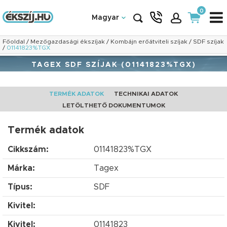
0
Magyar
Főoldal
/
Mezőgazdasági ékszíjak
/
Kombájn erőátviteli szíjak
/
SDF szíjak
/
01141823%TGX
TAGEX SDF SZÍJAK (01141823%TGX)
TERMÉK ADATOK
TECHNIKAI ADATOK
LETÖLTHETŐ DOKUMENTUMOK
Termék adatok
Cikkszám:
01141823%TGX
Márka:
Tagex
Típus:
SDF
Kivitel:
Kivitel:
01141823