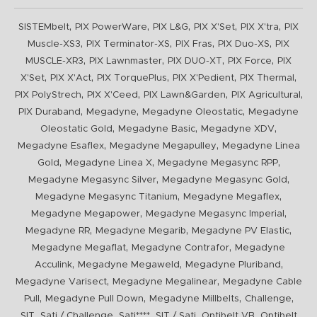
,
,
,
,
,
SISTEMbelt
PIX PowerWare
PIX L&G
PIX X'Set
PIX X'tra
PIX
,
,
,
,
Muscle-XS3
PIX Terminator-XS
PIX Fras
PIX Duo-XS
PIX
,
,
,
,
MUSCLE-XR3
PIX Lawnmaster
PIX DUO-XT
PIX Force
PIX
,
,
,
,
,
X'Set
PIX X'Act
PIX TorquePlus
PIX X'Pedient
PIX Thermal
,
,
,
,
PIX PolyStrech
PIX X'Ceed
PIX Lawn&Garden
PIX Agricultural
,
,
,
PIX Duraband
Megadyne
Megadyne Oleostatic
Megadyne
,
,
,
Oleostatic Gold
Megadyne Basic
Megadyne XDV
,
,
Megadyne Esaflex
Megadyne Megapulley
Megadyne Linea
,
,
,
Gold
Megadyne Linea X
Megadyne Megasync RPP
,
,
Megadyne Megasync Silver
Megadyne Megasync Gold
,
,
Megadyne Megasync Titanium
Megadyne Megaflex
,
,
Megadyne Megapower
Megadyne Megasync Imperial
,
,
,
Megadyne RR
Megadyne Megarib
Megadyne PV Elastic
,
,
Megadyne Megaflat
Megadyne Contrafor
Megadyne
,
,
,
Acculink
Megadyne Megaweld
Megadyne Pluriband
,
,
Megadyne Varisect
Megadyne Megalinear
Megadyne Cable
,
,
,
,
Pull
Megadyne Pull Down
Megadyne Millbelts
Challenge
,
,
,
,
,
SIT
Sati / Challenge
Sati****
SIT / Sati
Optibelt VB
Optibelt