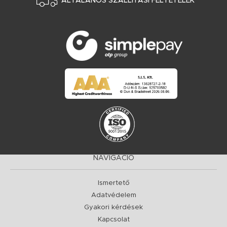
ÁLTALÁNOS SZÁLLÍTÁSI FELTÉTELEK
NAVIGÁCIÓ
Ismertető
Adatvédelem
Gyakori kérdések
Kapcsolat