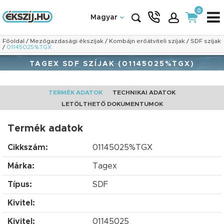
0
Magyar
Főoldal
/
Mezőgazdasági ékszíjak
/
Kombájn erőátviteli szíjak
/
SDF szíjak
/
01145025%TGX
TAGEX SDF SZÍJAK (01145025%TGX)
TERMÉK ADATOK
TECHNIKAI ADATOK
LETÖLTHETŐ DOKUMENTUMOK
Termék adatok
Cikkszám:
01145025%TGX
Márka:
Tagex
Típus:
SDF
Kivitel:
Kivitel:
01145025