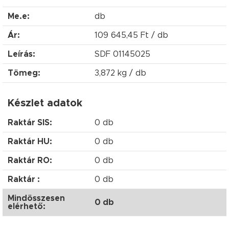
Me.e:
db
Ár:
109 645,45 Ft / db
Leírás:
SDF 01145025
Tömeg:
3,872 kg / db
Készlet adatok
Raktár SIS:
0 db
Raktár HU:
0 db
Raktár RO:
0 db
Raktár :
0 db
Mindösszesen
0 db
elérhető: