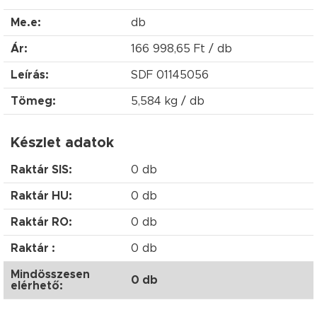
Me.e:
db
Ár:
166 998,65 Ft / db
Leírás:
SDF 01145056
Tömeg:
5,584 kg / db
Készlet adatok
Raktár SIS:
0 db
Raktár HU:
0 db
Raktár RO:
0 db
Raktár :
0 db
Mindösszesen
0 db
elérhető: