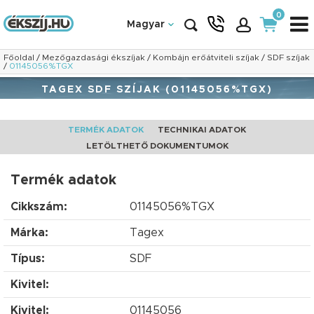
0
Magyar
Főoldal
/
Mezőgazdasági ékszíjak
/
Kombájn erőátviteli szíjak
/
SDF szíjak
/
01145056%TGX
TAGEX SDF SZÍJAK (01145056%TGX)
TERMÉK ADATOK
TECHNIKAI ADATOK
LETÖLTHETŐ DOKUMENTUMOK
Termék adatok
Cikkszám:
01145056%TGX
Márka:
Tagex
Típus:
SDF
Kivitel:
Kivitel:
01145056