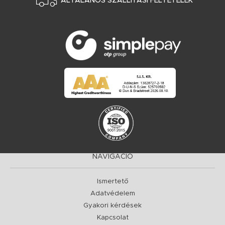
ÁLTALÁNOS SZÁLLÍTÁSI FELTÉTELEK
NAVIGÁCIÓ
Ismertető
Adatvédelem
Gyakori kérdések
Kapcsolat