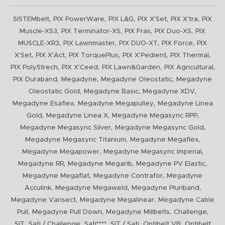
,
,
,
,
,
SISTEMbelt
PIX PowerWare
PIX L&G
PIX X'Set
PIX X'tra
PIX
,
,
,
,
Muscle-XS3
PIX Terminator-XS
PIX Fras
PIX Duo-XS
PIX
,
,
,
,
MUSCLE-XR3
PIX Lawnmaster
PIX DUO-XT
PIX Force
PIX
,
,
,
,
,
X'Set
PIX X'Act
PIX TorquePlus
PIX X'Pedient
PIX Thermal
,
,
,
,
PIX PolyStrech
PIX X'Ceed
PIX Lawn&Garden
PIX Agricultural
,
,
,
PIX Duraband
Megadyne
Megadyne Oleostatic
Megadyne
,
,
,
Oleostatic Gold
Megadyne Basic
Megadyne XDV
,
,
Megadyne Esaflex
Megadyne Megapulley
Megadyne Linea
,
,
,
Gold
Megadyne Linea X
Megadyne Megasync RPP
,
,
Megadyne Megasync Silver
Megadyne Megasync Gold
,
,
Megadyne Megasync Titanium
Megadyne Megaflex
,
,
Megadyne Megapower
Megadyne Megasync Imperial
,
,
,
Megadyne RR
Megadyne Megarib
Megadyne PV Elastic
,
,
Megadyne Megaflat
Megadyne Contrafor
Megadyne
,
,
,
Acculink
Megadyne Megaweld
Megadyne Pluriband
,
,
Megadyne Varisect
Megadyne Megalinear
Megadyne Cable
,
,
,
,
Pull
Megadyne Pull Down
Megadyne Millbelts
Challenge
,
,
,
,
,
SIT
Sati / Challenge
Sati****
SIT / Sati
Optibelt VB
Optibelt