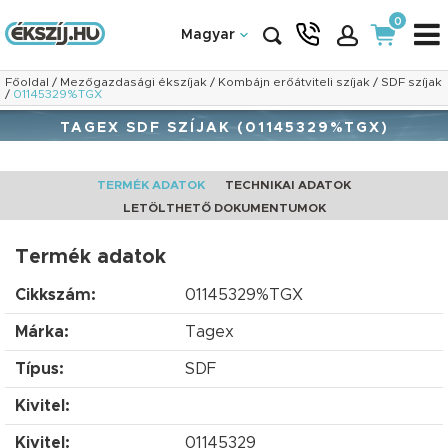
0
Magyar
Főoldal
/
Mezőgazdasági ékszíjak
/
Kombájn erőátviteli szíjak
/
SDF szíjak
/
01145329%TGX
TAGEX SDF SZÍJAK (01145329%TGX)
TERMÉK ADATOK
TECHNIKAI ADATOK
LETÖLTHETŐ DOKUMENTUMOK
Termék adatok
Cikkszám:
01145329%TGX
Márka:
Tagex
Típus:
SDF
Kivitel:
Kivitel:
01145329