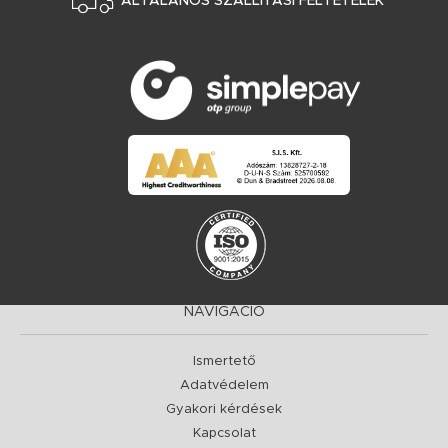
ÁLTALÁNOS SZÁLLÍTÁSI FELTÉTELEK
NAVIGÁCIÓ
Ismertető
Adatvédelem
Gyakori kérdések
Kapcsolat