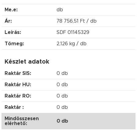
Me.e:
db
Ár:
78 756,51 Ft / db
Leírás:
SDF 01145329
Tömeg:
2,126 kg / db
Készlet adatok
Raktár SIS:
0 db
Raktár HU:
0 db
Raktár RO:
0 db
Raktár :
0 db
Mindösszesen
0 db
elérhető: