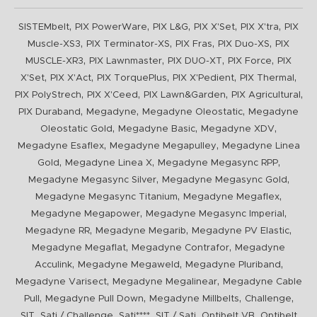
,
,
,
,
,
SISTEMbelt
PIX PowerWare
PIX L&G
PIX X'Set
PIX X'tra
PIX
,
,
,
,
Muscle-XS3
PIX Terminator-XS
PIX Fras
PIX Duo-XS
PIX
,
,
,
,
MUSCLE-XR3
PIX Lawnmaster
PIX DUO-XT
PIX Force
PIX
,
,
,
,
,
X'Set
PIX X'Act
PIX TorquePlus
PIX X'Pedient
PIX Thermal
,
,
,
,
PIX PolyStrech
PIX X'Ceed
PIX Lawn&Garden
PIX Agricultural
,
,
,
PIX Duraband
Megadyne
Megadyne Oleostatic
Megadyne
,
,
,
Oleostatic Gold
Megadyne Basic
Megadyne XDV
,
,
Megadyne Esaflex
Megadyne Megapulley
Megadyne Linea
,
,
,
Gold
Megadyne Linea X
Megadyne Megasync RPP
,
,
Megadyne Megasync Silver
Megadyne Megasync Gold
,
,
Megadyne Megasync Titanium
Megadyne Megaflex
,
,
Megadyne Megapower
Megadyne Megasync Imperial
,
,
,
Megadyne RR
Megadyne Megarib
Megadyne PV Elastic
,
,
Megadyne Megaflat
Megadyne Contrafor
Megadyne
,
,
,
Acculink
Megadyne Megaweld
Megadyne Pluriband
,
,
Megadyne Varisect
Megadyne Megalinear
Megadyne Cable
,
,
,
,
Pull
Megadyne Pull Down
Megadyne Millbelts
Challenge
,
,
,
,
,
SIT
Sati / Challenge
Sati****
SIT / Sati
Optibelt VB
Optibelt