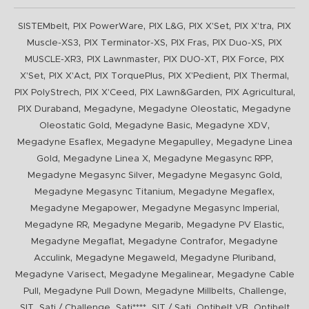
,
,
,
,
,
SISTEMbelt
PIX PowerWare
PIX L&G
PIX X'Set
PIX X'tra
PIX
,
,
,
,
Muscle-XS3
PIX Terminator-XS
PIX Fras
PIX Duo-XS
PIX
,
,
,
,
MUSCLE-XR3
PIX Lawnmaster
PIX DUO-XT
PIX Force
PIX
,
,
,
,
,
X'Set
PIX X'Act
PIX TorquePlus
PIX X'Pedient
PIX Thermal
,
,
,
,
PIX PolyStrech
PIX X'Ceed
PIX Lawn&Garden
PIX Agricultural
,
,
,
PIX Duraband
Megadyne
Megadyne Oleostatic
Megadyne
,
,
,
Oleostatic Gold
Megadyne Basic
Megadyne XDV
,
,
Megadyne Esaflex
Megadyne Megapulley
Megadyne Linea
,
,
,
Gold
Megadyne Linea X
Megadyne Megasync RPP
,
,
Megadyne Megasync Silver
Megadyne Megasync Gold
,
,
Megadyne Megasync Titanium
Megadyne Megaflex
,
,
Megadyne Megapower
Megadyne Megasync Imperial
,
,
,
Megadyne RR
Megadyne Megarib
Megadyne PV Elastic
,
,
Megadyne Megaflat
Megadyne Contrafor
Megadyne
,
,
,
Acculink
Megadyne Megaweld
Megadyne Pluriband
,
,
Megadyne Varisect
Megadyne Megalinear
Megadyne Cable
,
,
,
,
Pull
Megadyne Pull Down
Megadyne Millbelts
Challenge
,
,
,
,
,
SIT
Sati / Challenge
Sati****
SIT / Sati
Optibelt VB
Optibelt