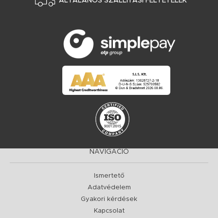
ÁLTALÁNOS SZÁLLÍTÁSI FELTÉTELEK
NAVIGÁCIÓ
Ismertető
Adatvédelem
Gyakori kérdések
Kapcsolat