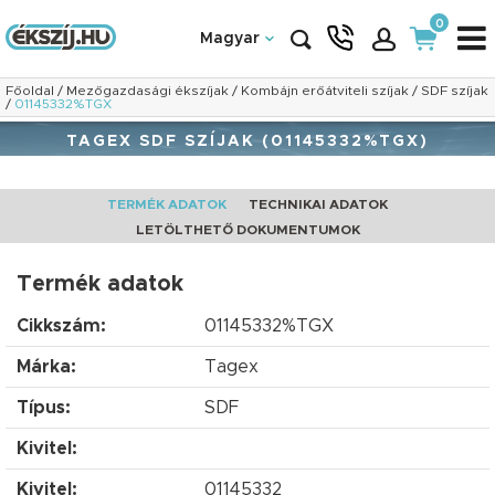
0
Magyar
Főoldal
/
Mezőgazdasági ékszíjak
/
Kombájn erőátviteli szíjak
/
SDF szíjak
/
01145332%TGX
TAGEX SDF SZÍJAK (01145332%TGX)
TERMÉK ADATOK
TECHNIKAI ADATOK
LETÖLTHETŐ DOKUMENTUMOK
Termék adatok
Cikkszám:
01145332%TGX
Márka:
Tagex
Típus:
SDF
Kivitel:
Kivitel:
01145332