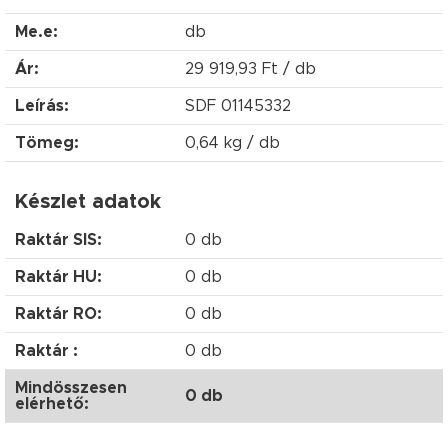
Me.e:
db
Ár:
29 919,93 Ft / db
Leírás:
SDF 01145332
Tömeg:
0,64 kg / db
Készlet adatok
Raktár SIS:
0 db
Raktár HU:
0 db
Raktár RO:
0 db
Raktár :
0 db
Mindösszesen
0 db
elérhető: