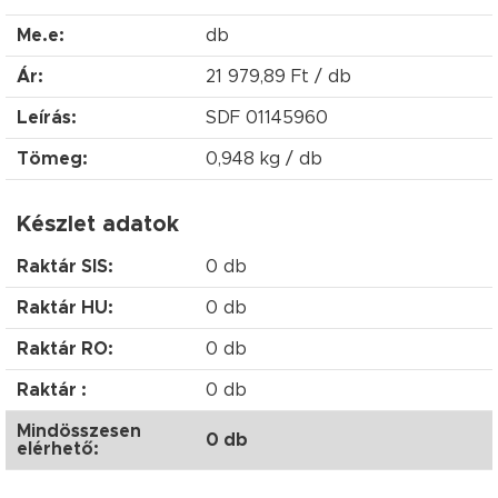
Me.e:
db
Ár:
21 979,89 Ft / db
Leírás:
SDF 01145960
Tömeg:
0,948 kg / db
Készlet adatok
Raktár SIS:
0 db
Raktár HU:
0 db
Raktár RO:
0 db
Raktár :
0 db
Mindösszesen
0 db
elérhető: