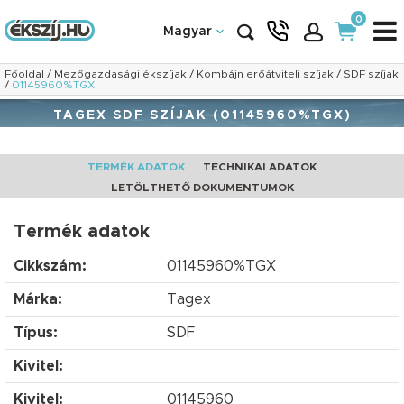
0
Magyar
Főoldal
/
Mezőgazdasági ékszíjak
/
Kombájn erőátviteli szíjak
/
SDF szíjak
/
01145960%TGX
TAGEX SDF SZÍJAK (01145960%TGX)
TERMÉK ADATOK
TECHNIKAI ADATOK
LETÖLTHETŐ DOKUMENTUMOK
Termék adatok
Cikkszám:
01145960%TGX
Márka:
Tagex
Típus:
SDF
Kivitel:
Kivitel:
01145960