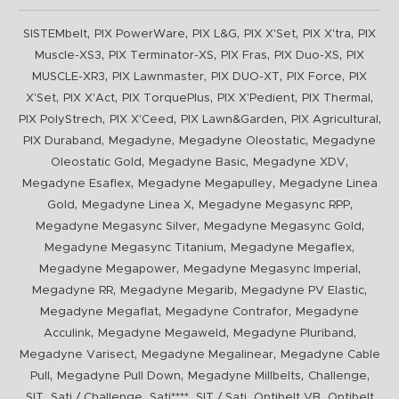
,
,
,
,
,
SISTEMbelt
PIX PowerWare
PIX L&G
PIX X'Set
PIX X'tra
PIX
,
,
,
,
Muscle-XS3
PIX Terminator-XS
PIX Fras
PIX Duo-XS
PIX
,
,
,
,
MUSCLE-XR3
PIX Lawnmaster
PIX DUO-XT
PIX Force
PIX
,
,
,
,
,
X'Set
PIX X'Act
PIX TorquePlus
PIX X'Pedient
PIX Thermal
,
,
,
,
PIX PolyStrech
PIX X'Ceed
PIX Lawn&Garden
PIX Agricultural
,
,
,
PIX Duraband
Megadyne
Megadyne Oleostatic
Megadyne
,
,
,
Oleostatic Gold
Megadyne Basic
Megadyne XDV
,
,
Megadyne Esaflex
Megadyne Megapulley
Megadyne Linea
,
,
,
Gold
Megadyne Linea X
Megadyne Megasync RPP
,
,
Megadyne Megasync Silver
Megadyne Megasync Gold
,
,
Megadyne Megasync Titanium
Megadyne Megaflex
,
,
Megadyne Megapower
Megadyne Megasync Imperial
,
,
,
Megadyne RR
Megadyne Megarib
Megadyne PV Elastic
,
,
Megadyne Megaflat
Megadyne Contrafor
Megadyne
,
,
,
Acculink
Megadyne Megaweld
Megadyne Pluriband
,
,
Megadyne Varisect
Megadyne Megalinear
Megadyne Cable
,
,
,
,
Pull
Megadyne Pull Down
Megadyne Millbelts
Challenge
,
,
,
,
,
SIT
Sati / Challenge
Sati****
SIT / Sati
Optibelt VB
Optibelt