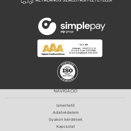
ÁLTALÁNOS SZÁLLÍTÁSI FELTÉTELEK
NAVIGÁCIÓ
Ismertető
Adatvédelem
Gyakori kérdések
Kapcsolat