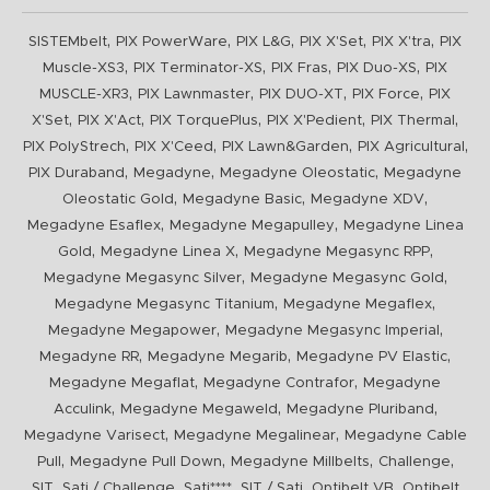
,
,
,
,
,
SISTEMbelt
PIX PowerWare
PIX L&G
PIX X'Set
PIX X'tra
PIX
,
,
,
,
Muscle-XS3
PIX Terminator-XS
PIX Fras
PIX Duo-XS
PIX
,
,
,
,
MUSCLE-XR3
PIX Lawnmaster
PIX DUO-XT
PIX Force
PIX
,
,
,
,
,
X'Set
PIX X'Act
PIX TorquePlus
PIX X'Pedient
PIX Thermal
,
,
,
,
PIX PolyStrech
PIX X'Ceed
PIX Lawn&Garden
PIX Agricultural
,
,
,
PIX Duraband
Megadyne
Megadyne Oleostatic
Megadyne
,
,
,
Oleostatic Gold
Megadyne Basic
Megadyne XDV
,
,
Megadyne Esaflex
Megadyne Megapulley
Megadyne Linea
,
,
,
Gold
Megadyne Linea X
Megadyne Megasync RPP
,
,
Megadyne Megasync Silver
Megadyne Megasync Gold
,
,
Megadyne Megasync Titanium
Megadyne Megaflex
,
,
Megadyne Megapower
Megadyne Megasync Imperial
,
,
,
Megadyne RR
Megadyne Megarib
Megadyne PV Elastic
,
,
Megadyne Megaflat
Megadyne Contrafor
Megadyne
,
,
,
Acculink
Megadyne Megaweld
Megadyne Pluriband
,
,
Megadyne Varisect
Megadyne Megalinear
Megadyne Cable
,
,
,
,
Pull
Megadyne Pull Down
Megadyne Millbelts
Challenge
,
,
,
,
,
SIT
Sati / Challenge
Sati****
SIT / Sati
Optibelt VB
Optibelt