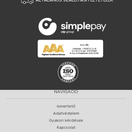
ÁLTALÁNOS SZÁLLÍTÁSI FELTÉTELEK
NAVIGÁCIÓ
Ismertető
Adatvédelem
Gyakori kérdések
Kapcsolat