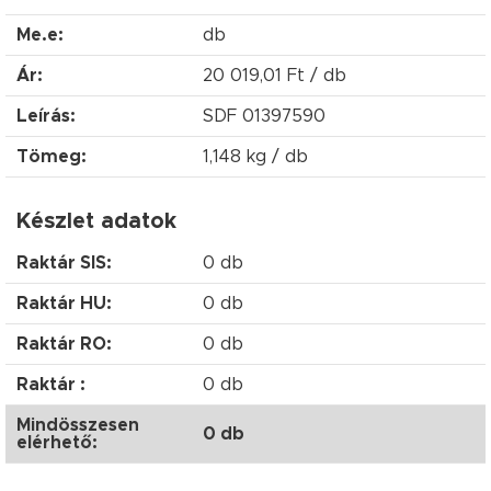
Me.e:
db
Ár:
20 019,01 Ft / db
Leírás:
SDF 01397590
Tömeg:
1,148 kg / db
Készlet adatok
Raktár SIS:
0 db
Raktár HU:
0 db
Raktár RO:
0 db
Raktár :
0 db
Mindösszesen
0 db
elérhető: