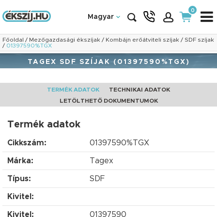
0
Magyar
Főoldal
/
Mezőgazdasági ékszíjak
/
Kombájn erőátviteli szíjak
/
SDF szíjak
/
01397590%TGX
TAGEX SDF SZÍJAK (01397590%TGX)
TERMÉK ADATOK
TECHNIKAI ADATOK
LETÖLTHETŐ DOKUMENTUMOK
Termék adatok
Cikkszám:
01397590%TGX
Márka:
Tagex
Típus:
SDF
Kivitel:
Kivitel:
01397590