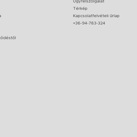
Ügyfélszolgálat
Térkép
a
Kapcsolatfelvételi űrlap
+36-94-783-324
rződéstől