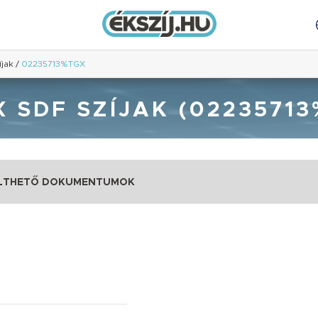
íjak
/
02235713%TGX
 SDF SZÍJAK (0223571
LTHETŐ DOKUMENTUMOK