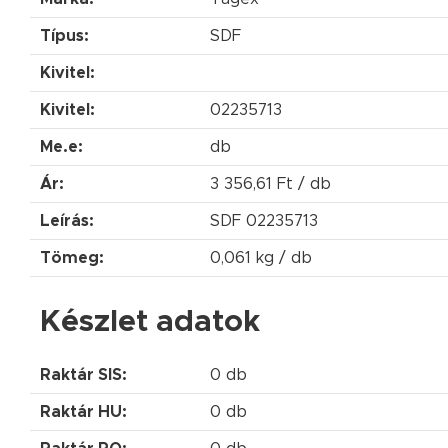
Típus:
SDF
Kivitel:
Kivitel:
02235713
Me.e:
db
Ár:
3 356,61 Ft / db
Leírás:
SDF 02235713
Tömeg:
0,061 kg / db
Készlet adatok
Raktár SIS:
0 db
Raktár HU:
0 db