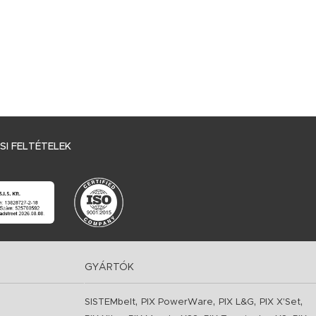
I FELTÉTELEK
GYÁRTÓK
,
,
,
,
SISTEMbelt
PIX PowerWare
PIX L&G
PIX X'Set