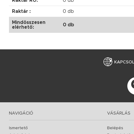
Raktár RO:
0 db
Raktár :
0 db
Mindösszesen
0 db
elérhető:
KAPCSO
NAVIGÁCIÓ
VÁSÁRLÁS
Ismertető
Belépés