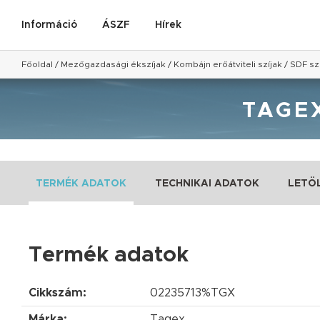
Információ
ÁSZF
Hírek
Főoldal
/
Mezőgazdasági ékszíjak
/
Kombájn erőátviteli szíjak
/
SDF sz
TAGEX
TERMÉK ADATOK
TECHNIKAI ADATOK
LETÖ
Termék adatok
Cikkszám:
02235713%TGX
Márka:
Tagex