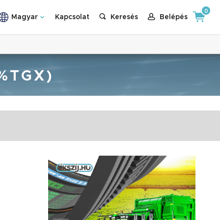
0
Magyar
Kapcsolat
Keresés
Belépés
3%TGX)