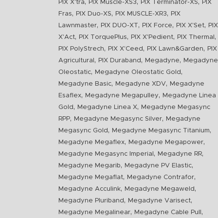
,
,
,
PIX X'tra
PIX Muscle-XS3
PIX Terminator-XS
PIX
,
,
,
Fras
PIX Duo-XS
PIX MUSCLE-XR3
PIX
,
,
,
,
Lawnmaster
PIX DUO-XT
PIX Force
PIX X'Set
PIX
,
,
,
,
X'Act
PIX TorquePlus
PIX X'Pedient
PIX Thermal
,
,
,
PIX PolyStrech
PIX X'Ceed
PIX Lawn&Garden
PIX
,
,
,
Agricultural
PIX Duraband
Megadyne
Megadyne
,
,
Oleostatic
Megadyne Oleostatic Gold
,
,
Megadyne Basic
Megadyne XDV
Megadyne
,
,
Esaflex
Megadyne Megapulley
Megadyne Linea
,
,
Gold
Megadyne Linea X
Megadyne Megasync
,
,
RPP
Megadyne Megasync Silver
Megadyne
,
,
Megasync Gold
Megadyne Megasync Titanium
,
,
Megadyne Megaflex
Megadyne Megapower
,
,
Megadyne Megasync Imperial
Megadyne RR
,
,
Megadyne Megarib
Megadyne PV Elastic
,
,
Megadyne Megaflat
Megadyne Contrafor
,
,
Megadyne Acculink
Megadyne Megaweld
,
,
Megadyne Pluriband
Megadyne Varisect
,
,
Megadyne Megalinear
Megadyne Cable Pull