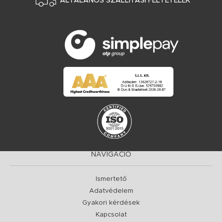
ÁLTALÁNOS SZÁLLÍTÁSI FELTÉTELEK
NAVIGÁCIÓ
Ismertető
Adatvédelem
Gyakori kérdések
Kapcsolat