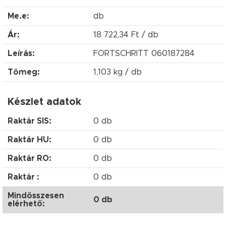
Me.e:
db
Ár:
18 722,34 Ft / db
Leírás:
FORTSCHRITT 060187284
Tömeg:
1,103 kg / db
Készlet adatok
Raktár SIS:
0 db
Raktár HU:
0 db
Raktár RO:
0 db
Raktár :
0 db
Mindösszesen
0 db
elérhető: