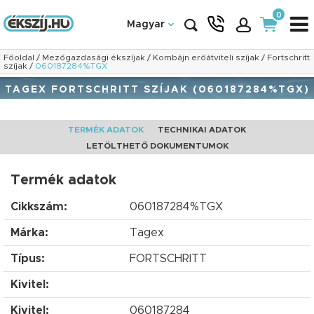
0
Magyar
Főoldal
/
Mezőgazdasági ékszíjak
/
Kombájn erőátviteli szíjak
/
Fortschritt
szíjak
/
060187284%TGX
TAGEX FORTSCHRITT SZÍJAK (060187284%TGX)
TERMÉK ADATOK
TECHNIKAI ADATOK
LETÖLTHETŐ DOKUMENTUMOK
Termék adatok
Cikkszám:
060187284%TGX
Márka:
Tagex
Típus:
FORTSCHRITT
Kivitel:
Kivitel:
060187284