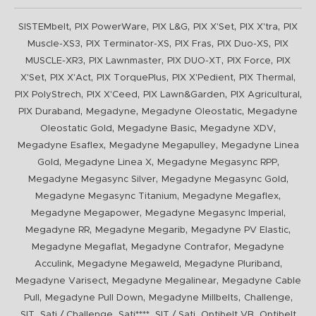
,
,
,
,
,
SISTEMbelt
PIX PowerWare
PIX L&G
PIX X'Set
PIX X'tra
PIX
,
,
,
,
Muscle-XS3
PIX Terminator-XS
PIX Fras
PIX Duo-XS
PIX
,
,
,
,
MUSCLE-XR3
PIX Lawnmaster
PIX DUO-XT
PIX Force
PIX
,
,
,
,
,
X'Set
PIX X'Act
PIX TorquePlus
PIX X'Pedient
PIX Thermal
,
,
,
,
PIX PolyStrech
PIX X'Ceed
PIX Lawn&Garden
PIX Agricultural
,
,
,
PIX Duraband
Megadyne
Megadyne Oleostatic
Megadyne
,
,
,
Oleostatic Gold
Megadyne Basic
Megadyne XDV
,
,
Megadyne Esaflex
Megadyne Megapulley
Megadyne Linea
,
,
,
Gold
Megadyne Linea X
Megadyne Megasync RPP
,
,
Megadyne Megasync Silver
Megadyne Megasync Gold
,
,
Megadyne Megasync Titanium
Megadyne Megaflex
,
,
Megadyne Megapower
Megadyne Megasync Imperial
,
,
,
Megadyne RR
Megadyne Megarib
Megadyne PV Elastic
,
,
Megadyne Megaflat
Megadyne Contrafor
Megadyne
,
,
,
Acculink
Megadyne Megaweld
Megadyne Pluriband
,
,
Megadyne Varisect
Megadyne Megalinear
Megadyne Cable
,
,
,
,
Pull
Megadyne Pull Down
Megadyne Millbelts
Challenge
,
,
,
,
,
SIT
Sati / Challenge
Sati****
SIT / Sati
Optibelt VB
Optibelt