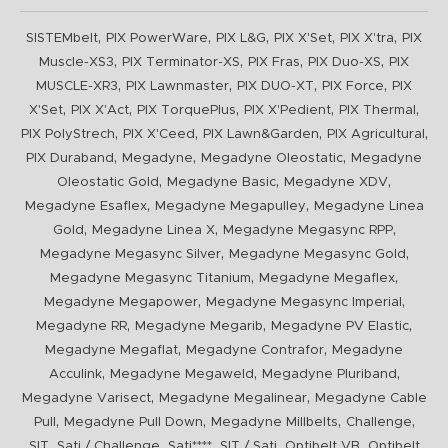
,
,
,
,
,
SISTEMbelt
PIX PowerWare
PIX L&G
PIX X'Set
PIX X'tra
PIX
,
,
,
,
Muscle-XS3
PIX Terminator-XS
PIX Fras
PIX Duo-XS
PIX
,
,
,
,
MUSCLE-XR3
PIX Lawnmaster
PIX DUO-XT
PIX Force
PIX
,
,
,
,
,
X'Set
PIX X'Act
PIX TorquePlus
PIX X'Pedient
PIX Thermal
,
,
,
,
PIX PolyStrech
PIX X'Ceed
PIX Lawn&Garden
PIX Agricultural
,
,
,
PIX Duraband
Megadyne
Megadyne Oleostatic
Megadyne
,
,
,
Oleostatic Gold
Megadyne Basic
Megadyne XDV
,
,
Megadyne Esaflex
Megadyne Megapulley
Megadyne Linea
,
,
,
Gold
Megadyne Linea X
Megadyne Megasync RPP
,
,
Megadyne Megasync Silver
Megadyne Megasync Gold
,
,
Megadyne Megasync Titanium
Megadyne Megaflex
,
,
Megadyne Megapower
Megadyne Megasync Imperial
,
,
,
Megadyne RR
Megadyne Megarib
Megadyne PV Elastic
,
,
Megadyne Megaflat
Megadyne Contrafor
Megadyne
,
,
,
Acculink
Megadyne Megaweld
Megadyne Pluriband
,
,
Megadyne Varisect
Megadyne Megalinear
Megadyne Cable
,
,
,
,
Pull
Megadyne Pull Down
Megadyne Millbelts
Challenge
,
,
,
,
,
SIT
Sati / Challenge
Sati****
SIT / Sati
Optibelt VB
Optibelt