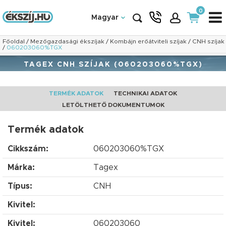
0
Magyar
Főoldal
/
Mezőgazdasági ékszíjak
/
Kombájn erőátviteli szíjak
/
CNH szíjak
/
060203060%TGX
TAGEX CNH SZÍJAK (060203060%TGX)
TERMÉK ADATOK
TECHNIKAI ADATOK
LETÖLTHETŐ DOKUMENTUMOK
Termék adatok
Cikkszám:
060203060%TGX
Márka:
Tagex
Típus:
CNH
Kivitel:
Kivitel:
060203060