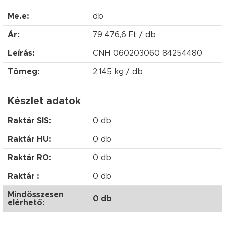
Me.e:
db
Ár:
79 476,6 Ft / db
Leírás:
CNH 060203060 84254480
Tömeg:
2,145 kg / db
Készlet adatok
Raktár SIS:
0 db
Raktár HU:
0 db
Raktár RO:
0 db
Raktár :
0 db
Mindösszesen
0 db
elérhető: