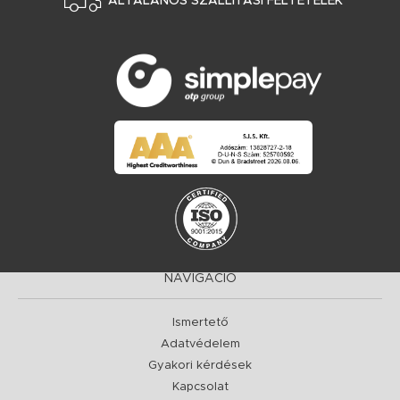
ÁLTALÁNOS SZÁLLÍTÁSI FELTÉTELEK
NAVIGÁCIÓ
Ismertető
Adatvédelem
Gyakori kérdések
Kapcsolat