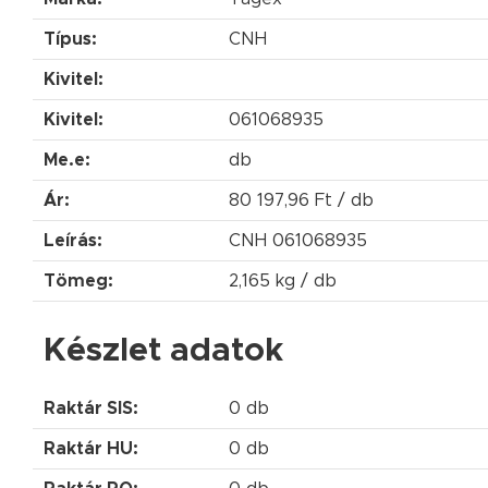
Típus:
CNH
Kivitel:
Kivitel:
061068935
Me.e:
db
Ár:
80 197,96 Ft / db
Leírás:
CNH 061068935
Tömeg:
2,165 kg / db
Készlet adatok
Raktár SIS:
0 db
Raktár HU:
0 db