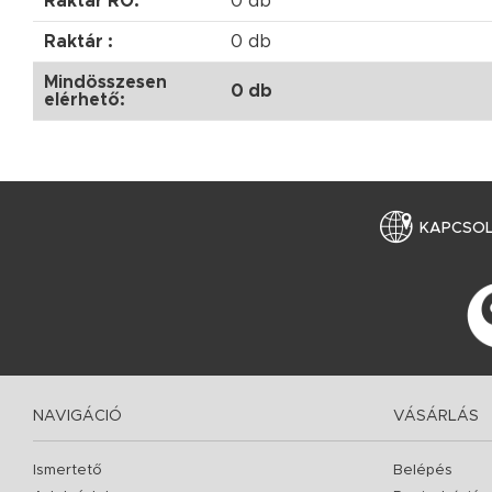
Raktár RO:
0 db
Raktár :
0 db
Mindösszesen
0 db
elérhető:
KAPCSO
NAVIGÁCIÓ
VÁSÁRLÁS
Ismertető
Belépés