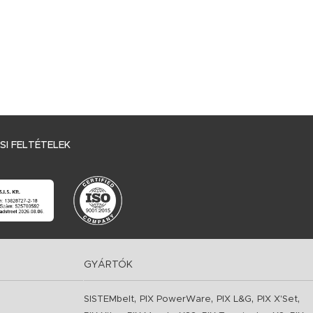
I FELTÉTELEK
GYÁRTÓK
,
,
,
,
SISTEMbelt
PIX PowerWare
PIX L&G
PIX X'Set