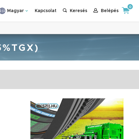
0
Magyar
Kapcsolat
Keresés
Belépés
5%TGX)