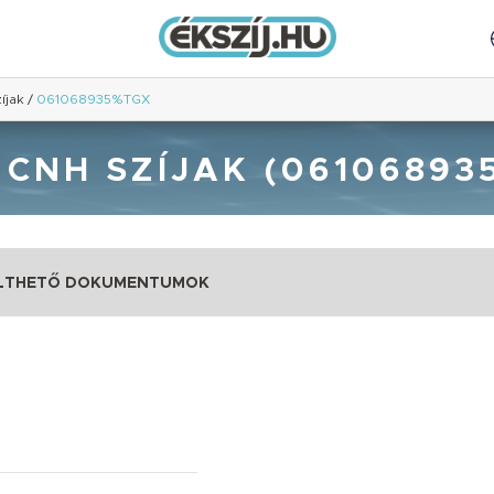
íjak
/
061068935%TGX
 CNH SZÍJAK (06106893
LTHETŐ DOKUMENTUMOK