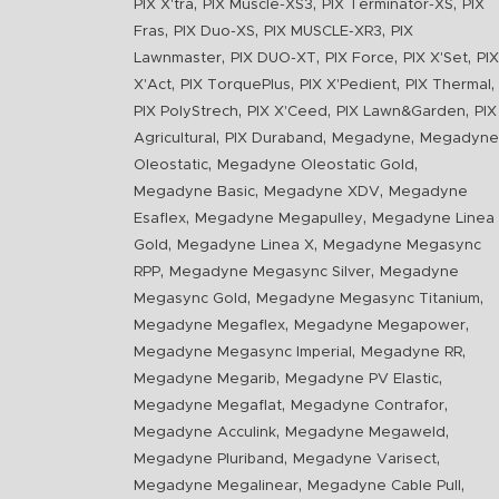
,
,
,
PIX X'tra
PIX Muscle-XS3
PIX Terminator-XS
PIX
,
,
,
Fras
PIX Duo-XS
PIX MUSCLE-XR3
PIX
,
,
,
,
Lawnmaster
PIX DUO-XT
PIX Force
PIX X'Set
PIX
,
,
,
,
X'Act
PIX TorquePlus
PIX X'Pedient
PIX Thermal
,
,
,
PIX PolyStrech
PIX X'Ceed
PIX Lawn&Garden
PIX
,
,
,
Agricultural
PIX Duraband
Megadyne
Megadyne
,
,
Oleostatic
Megadyne Oleostatic Gold
,
,
Megadyne Basic
Megadyne XDV
Megadyne
,
,
Esaflex
Megadyne Megapulley
Megadyne Linea
,
,
Gold
Megadyne Linea X
Megadyne Megasync
,
,
RPP
Megadyne Megasync Silver
Megadyne
,
,
Megasync Gold
Megadyne Megasync Titanium
,
,
Megadyne Megaflex
Megadyne Megapower
,
,
Megadyne Megasync Imperial
Megadyne RR
,
,
Megadyne Megarib
Megadyne PV Elastic
,
,
Megadyne Megaflat
Megadyne Contrafor
,
,
Megadyne Acculink
Megadyne Megaweld
,
,
Megadyne Pluriband
Megadyne Varisect
,
,
Megadyne Megalinear
Megadyne Cable Pull