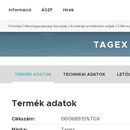
Információ
ÁSZF
Hírek
Főoldal
/
Mezőgazdasági ékszíjak
/
Kombájn erőátviteli szíjak
/
CNH sz
TAGEX
TERMÉK ADATOK
TECHNIKAI ADATOK
LETÖ
Termék adatok
Cikkszám:
061068935%TGX
Márka:
Tagex