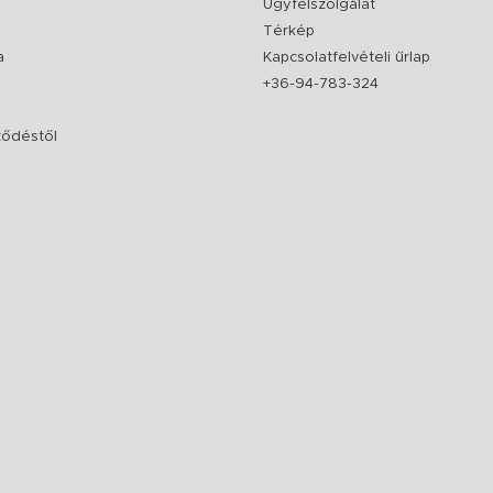
Ügyfélszolgálat
Térkép
a
Kapcsolatfelvételi űrlap
+36-94-783-324
rződéstől