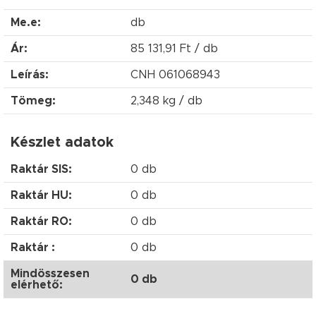
Me.e:
db
Ár:
85 131,91 Ft / db
Leírás:
CNH 061068943
Tömeg:
2,348 kg / db
Készlet adatok
Raktár SIS:
0 db
Raktár HU:
0 db
Raktár RO:
0 db
Raktár :
0 db
Mindösszesen
0 db
elérhető: