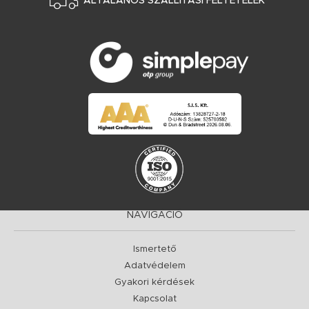
ÁLTALÁNOS SZÁLLÍTÁSI FELTÉTELEK
NAVIGÁCIÓ
Ismertető
Adatvédelem
Gyakori kérdések
Kapcsolat