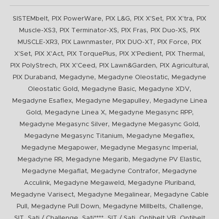
,
,
,
,
,
SISTEMbelt
PIX PowerWare
PIX L&G
PIX X'Set
PIX X'tra
PIX
,
,
,
,
Muscle-XS3
PIX Terminator-XS
PIX Fras
PIX Duo-XS
PIX
,
,
,
,
MUSCLE-XR3
PIX Lawnmaster
PIX DUO-XT
PIX Force
PIX
,
,
,
,
,
X'Set
PIX X'Act
PIX TorquePlus
PIX X'Pedient
PIX Thermal
,
,
,
,
PIX PolyStrech
PIX X'Ceed
PIX Lawn&Garden
PIX Agricultural
,
,
,
PIX Duraband
Megadyne
Megadyne Oleostatic
Megadyne
,
,
,
Oleostatic Gold
Megadyne Basic
Megadyne XDV
,
,
Megadyne Esaflex
Megadyne Megapulley
Megadyne Linea
,
,
,
Gold
Megadyne Linea X
Megadyne Megasync RPP
,
,
Megadyne Megasync Silver
Megadyne Megasync Gold
,
,
Megadyne Megasync Titanium
Megadyne Megaflex
,
,
Megadyne Megapower
Megadyne Megasync Imperial
,
,
,
Megadyne RR
Megadyne Megarib
Megadyne PV Elastic
,
,
Megadyne Megaflat
Megadyne Contrafor
Megadyne
,
,
,
Acculink
Megadyne Megaweld
Megadyne Pluriband
,
,
Megadyne Varisect
Megadyne Megalinear
Megadyne Cable
,
,
,
,
Pull
Megadyne Pull Down
Megadyne Millbelts
Challenge
,
,
,
,
,
SIT
Sati / Challenge
Sati****
SIT / Sati
Optibelt VB
Optibelt