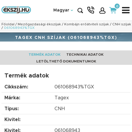
0
Magyar
Főoldal
/
Mezőgazdasági ékszíjak
/
Kombájn erőátviteli szíjak
/
CNH szíjak
/
061068943%TGX
TAGEX CNH SZÍJAK (061068943%TGX)
TERMÉK ADATOK
TECHNIKAI ADATOK
LETÖLTHETŐ DOKUMENTUMOK
Termék adatok
Cikkszám:
061068943%TGX
Márka:
Tagex
Típus:
CNH
Kivitel:
Kivitel:
061068943