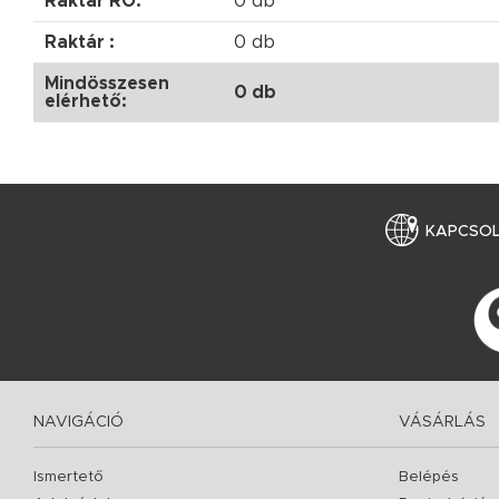
Raktár RO:
0 db
Raktár :
0 db
Mindösszesen
0 db
elérhető:
KAPCSO
NAVIGÁCIÓ
VÁSÁRLÁS
Ismertető
Belépés