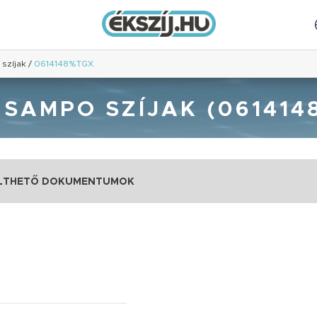
szíjak
/
0614148%TGX
 SAMPO SZÍJAK (061414
LTHETŐ DOKUMENTUMOK