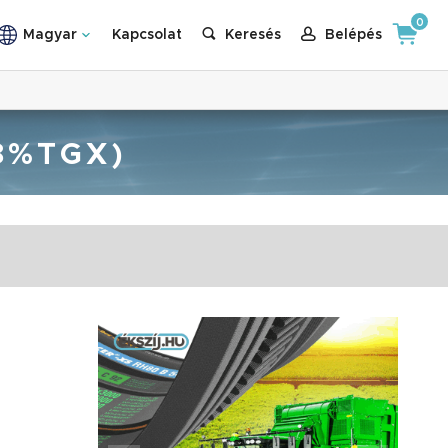
0
Magyar
Kapcsolat
Keresés
Belépés
8%TGX)