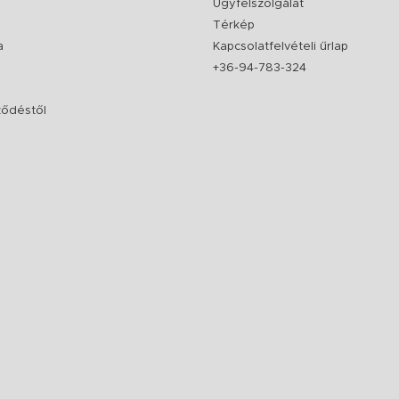
Ügyfélszolgálat
Térkép
a
Kapcsolatfelvételi űrlap
+36-94-783-324
rződéstől