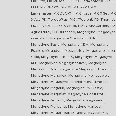
,
,
,
PIX X'tra
PIX Muscle-XS3
PIX Terminator-XS
PIX
,
,
,
Fras
PIX Duo-XS
PIX MUSCLE-XR3
PIX
,
,
,
,
Lawnmaster
PIX DUO-XT
PIX Force
PIX X'Set
PIX
,
,
,
,
X'Act
PIX TorquePlus
PIX X'Pedient
PIX Thermal
,
,
,
PIX PolyStrech
PIX X'Ceed
PIX Lawn&Garden
PIX
,
,
,
Agricultural
PIX Duraband
Megadyne
Megadyne
,
,
Oleostatic
Megadyne Oleostatic Gold
,
,
Megadyne Basic
Megadyne XDV
Megadyne
,
,
Esaflex
Megadyne Megapulley
Megadyne Linea
,
,
Gold
Megadyne Linea X
Megadyne Megasync
,
,
RPP
Megadyne Megasync Silver
Megadyne
,
,
Megasync Gold
Megadyne Megasync Titanium
,
,
Megadyne Megaflex
Megadyne Megapower
,
,
Megadyne Megasync Imperial
Megadyne RR
,
,
Megadyne Megarib
Megadyne PV Elastic
,
,
Megadyne Megaflat
Megadyne Contrafor
,
,
Megadyne Acculink
Megadyne Megaweld
,
,
Megadyne Pluriband
Megadyne Varisect
,
,
Megadyne Megalinear
Megadyne Cable Pull