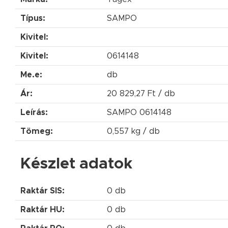
Típus:
SAMPO
Kivitel:
Kivitel:
0614148
Me.e:
db
Ár:
20 829,27 Ft / db
Leírás:
SAMPO 0614148
Tömeg:
0,557 kg / db
Készlet adatok
Raktár SIS:
0 db
Raktár HU:
0 db