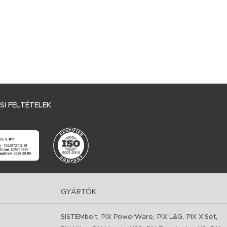
I FELTÉTELEK
GYÁRTÓK
,
,
,
,
SISTEMbelt
PIX PowerWare
PIX L&G
PIX X'Set