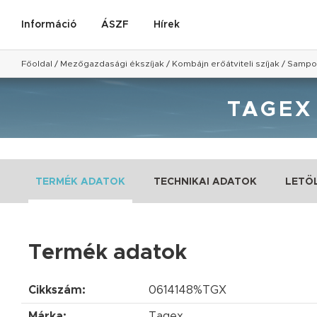
Információ
ÁSZF
Hírek
Főoldal
/
Mezőgazdasági ékszíjak
/
Kombájn erőátviteli szíjak
/
Sampo 
TAGEX
TERMÉK ADATOK
TECHNIKAI ADATOK
LETÖ
Termék adatok
Cikkszám:
0614148%TGX
Márka:
Tagex