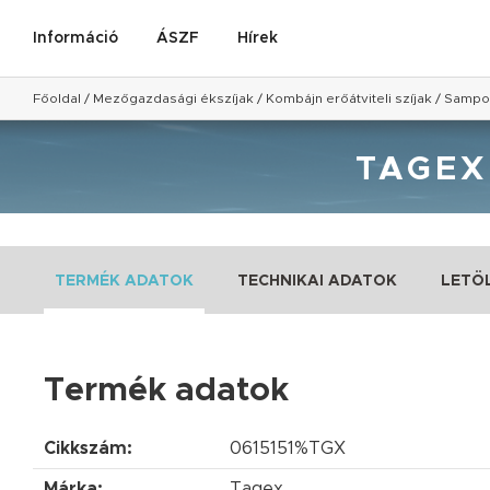
Információ
ÁSZF
Hírek
Főoldal
/
Mezőgazdasági ékszíjak
/
Kombájn erőátviteli szíjak
/
Sampo 
TAGEX
TERMÉK ADATOK
TECHNIKAI ADATOK
LETÖ
Termék adatok
Cikkszám:
0615151%TGX
Márka:
Tagex