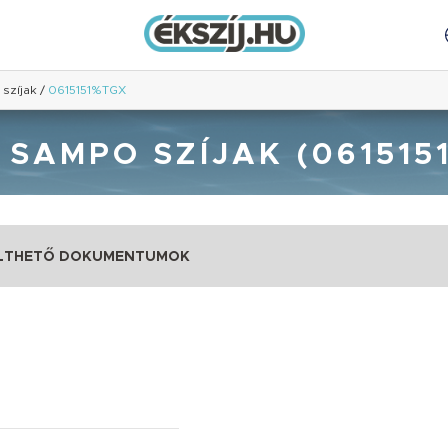
szíjak
/
0615151%TGX
 SAMPO SZÍJAK (061515
LTHETŐ DOKUMENTUMOK