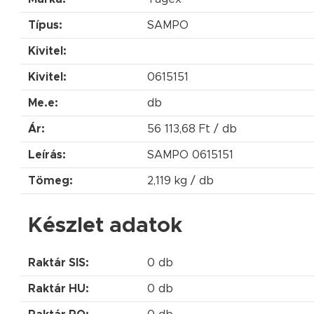
Típus:
SAMPO
Kivitel:
Kivitel:
0615151
Me.e:
db
Ár:
56 113,68 Ft / db
Leírás:
SAMPO 0615151
Tömeg:
2,119 kg / db
Készlet adatok
Raktár SIS:
0 db
Raktár HU:
0 db