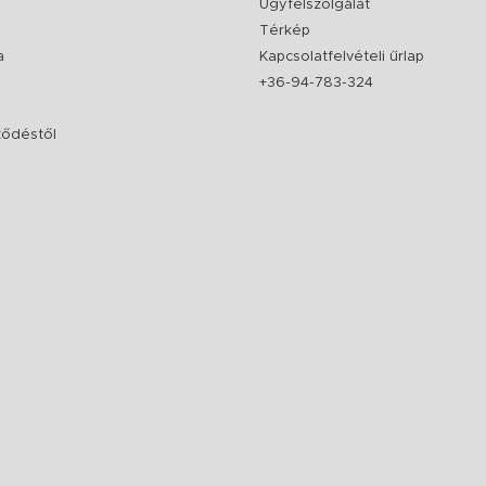
Ügyfélszolgálat
Térkép
a
Kapcsolatfelvételi űrlap
+36-94-783-324
rződéstől