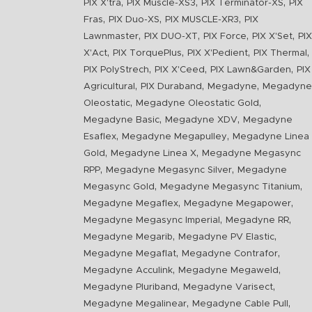
,
,
,
PIX X'tra
PIX Muscle-XS3
PIX Terminator-XS
PIX
,
,
,
Fras
PIX Duo-XS
PIX MUSCLE-XR3
PIX
,
,
,
,
Lawnmaster
PIX DUO-XT
PIX Force
PIX X'Set
PIX
,
,
,
,
X'Act
PIX TorquePlus
PIX X'Pedient
PIX Thermal
,
,
,
PIX PolyStrech
PIX X'Ceed
PIX Lawn&Garden
PIX
,
,
,
Agricultural
PIX Duraband
Megadyne
Megadyne
,
,
Oleostatic
Megadyne Oleostatic Gold
,
,
Megadyne Basic
Megadyne XDV
Megadyne
,
,
Esaflex
Megadyne Megapulley
Megadyne Linea
,
,
Gold
Megadyne Linea X
Megadyne Megasync
,
,
RPP
Megadyne Megasync Silver
Megadyne
,
,
Megasync Gold
Megadyne Megasync Titanium
,
,
Megadyne Megaflex
Megadyne Megapower
,
,
Megadyne Megasync Imperial
Megadyne RR
,
,
Megadyne Megarib
Megadyne PV Elastic
,
,
Megadyne Megaflat
Megadyne Contrafor
,
,
Megadyne Acculink
Megadyne Megaweld
,
,
Megadyne Pluriband
Megadyne Varisect
,
,
Megadyne Megalinear
Megadyne Cable Pull