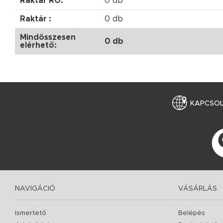
Raktár RO:
0 db
Raktár :
0 db
Mindösszesen
0 db
elérhető:
KAPCSO
NAVIGÁCIÓ
VÁSÁRLÁS
Ismertető
Belépés