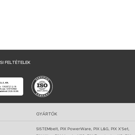
I FELTÉTELEK
GYÁRTÓK
,
,
,
,
SISTEMbelt
PIX PowerWare
PIX L&G
PIX X'Set