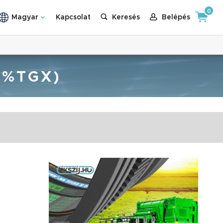
0
Magyar
Kapcsolat
Keresés
Belépés
1%TGX)