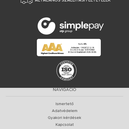
ÁLTALÁNOS SZÁLLÍTÁSI FELTÉTELEK
NAVIGÁCIÓ
Ismertető
Adatvédelem
Gyakori kérdések
Kapcsolat