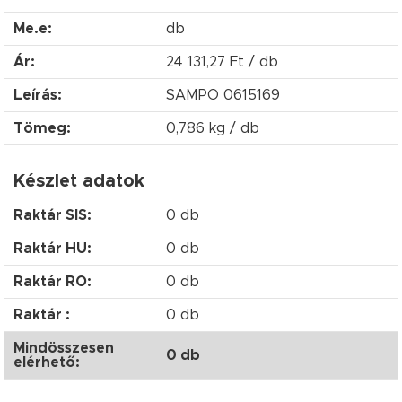
Me.e:
db
Ár:
24 131,27 Ft / db
Leírás:
SAMPO 0615169
Tömeg:
0,786 kg / db
Készlet adatok
Raktár SIS:
0 db
Raktár HU:
0 db
Raktár RO:
0 db
Raktár :
0 db
Mindösszesen
0 db
elérhető: