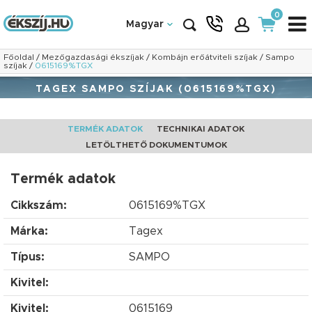
0
Magyar
Főoldal
/
Mezőgazdasági ékszíjak
/
Kombájn erőátviteli szíjak
/
Sampo
szíjak
/
0615169%TGX
TAGEX SAMPO SZÍJAK (0615169%TGX)
TERMÉK ADATOK
TECHNIKAI ADATOK
LETÖLTHETŐ DOKUMENTUMOK
Termék adatok
Cikkszám:
0615169%TGX
Márka:
Tagex
Típus:
SAMPO
Kivitel:
Kivitel:
0615169