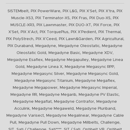
,
,
,
,
,
SISTEMbelt
PIX PowerWare
PIX L&G
PIX X'Set
PIX X'tra
PIX
,
,
,
,
Muscle-XS3
PIX Terminator-XS
PIX Fras
PIX Duo-XS
PIX
,
,
,
,
MUSCLE-XR3
PIX Lawnmaster
PIX DUO-XT
PIX Force
PIX
,
,
,
,
,
X'Set
PIX X'Act
PIX TorquePlus
PIX X'Pedient
PIX Thermal
,
,
,
,
PIX PolyStrech
PIX X'Ceed
PIX Lawn&Garden
PIX Agricultural
,
,
,
PIX Duraband
Megadyne
Megadyne Oleostatic
Megadyne
,
,
,
Oleostatic Gold
Megadyne Basic
Megadyne XDV
,
,
Megadyne Esaflex
Megadyne Megapulley
Megadyne Linea
,
,
,
Gold
Megadyne Linea X
Megadyne Megasync RPP
,
,
Megadyne Megasync Silver
Megadyne Megasync Gold
,
,
Megadyne Megasync Titanium
Megadyne Megaflex
,
,
Megadyne Megapower
Megadyne Megasync Imperial
,
,
,
Megadyne RR
Megadyne Megarib
Megadyne PV Elastic
,
,
Megadyne Megaflat
Megadyne Contrafor
Megadyne
,
,
,
Acculink
Megadyne Megaweld
Megadyne Pluriband
,
,
Megadyne Varisect
Megadyne Megalinear
Megadyne Cable
,
,
,
,
Pull
Megadyne Pull Down
Megadyne Millbelts
Challenge
,
,
,
,
,
SIT
Sati / Challenge
Sati****
SIT / Sati
Optibelt VB
Optibelt