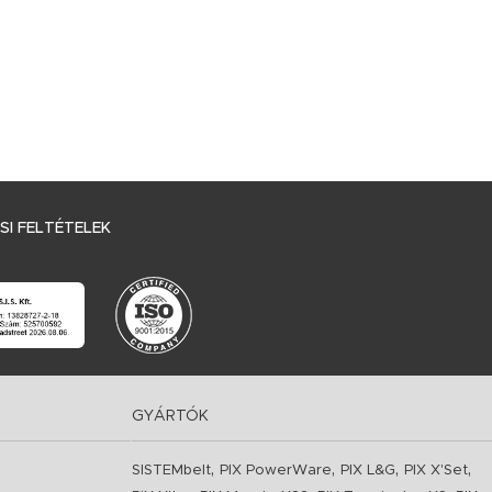
I FELTÉTELEK
GYÁRTÓK
,
,
,
,
SISTEMbelt
PIX PowerWare
PIX L&G
PIX X'Set