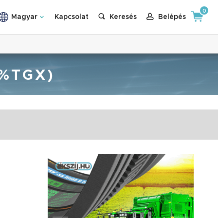
0
Magyar
Kapcsolat
Keresés
Belépés
3%TGX)