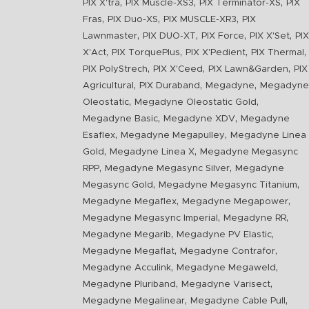
,
,
,
PIX X'tra
PIX Muscle-XS3
PIX Terminator-XS
PIX
,
,
,
Fras
PIX Duo-XS
PIX MUSCLE-XR3
PIX
,
,
,
,
Lawnmaster
PIX DUO-XT
PIX Force
PIX X'Set
PIX
,
,
,
,
X'Act
PIX TorquePlus
PIX X'Pedient
PIX Thermal
,
,
,
PIX PolyStrech
PIX X'Ceed
PIX Lawn&Garden
PIX
,
,
,
Agricultural
PIX Duraband
Megadyne
Megadyne
,
,
Oleostatic
Megadyne Oleostatic Gold
,
,
Megadyne Basic
Megadyne XDV
Megadyne
,
,
Esaflex
Megadyne Megapulley
Megadyne Linea
,
,
Gold
Megadyne Linea X
Megadyne Megasync
,
,
RPP
Megadyne Megasync Silver
Megadyne
,
,
Megasync Gold
Megadyne Megasync Titanium
,
,
Megadyne Megaflex
Megadyne Megapower
,
,
Megadyne Megasync Imperial
Megadyne RR
,
,
Megadyne Megarib
Megadyne PV Elastic
,
,
Megadyne Megaflat
Megadyne Contrafor
,
,
Megadyne Acculink
Megadyne Megaweld
,
,
Megadyne Pluriband
Megadyne Varisect
,
,
Megadyne Megalinear
Megadyne Cable Pull