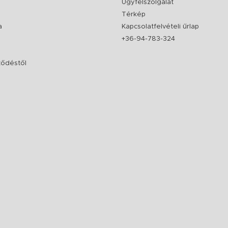
Ügyfélszolgálat
Térkép
a
Kapcsolatfelvételi űrlap
+36-94-783-324
rződéstől