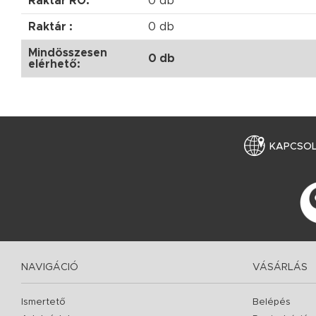
Raktár RO:
0 db
Raktár :
0 db
Mindösszesen
0 db
elérhető:
KAPCSO
NAVIGÁCIÓ
VÁSÁRLÁS
Ismertető
Belépés