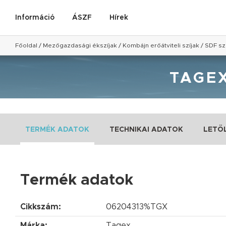
Információ
ÁSZF
Hírek
Főoldal
/
Mezőgazdasági ékszíjak
/
Kombájn erőátviteli szíjak
/
SDF sz
TAGEX
TERMÉK ADATOK
TECHNIKAI ADATOK
LETÖ
Termék adatok
Cikkszám:
06204313%TGX
Márka:
Tagex