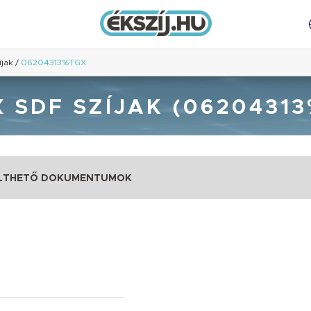
íjak
/
06204313%TGX
 SDF SZÍJAK (0620431
LTHETŐ DOKUMENTUMOK