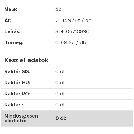
Me.e:
db
Ár:
7 614,92 Ft / db
Leírás:
SDF 06210890
Tömeg:
0,334 kg / db
Készlet adatok
Raktár SIS:
0 db
Raktár HU:
0 db
Raktár RO:
0 db
Raktár :
0 db
Mindösszesen
0 db
elérhető: