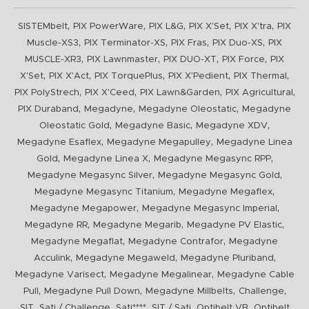
,
,
,
,
,
SISTEMbelt
PIX PowerWare
PIX L&G
PIX X'Set
PIX X'tra
PIX
,
,
,
,
Muscle-XS3
PIX Terminator-XS
PIX Fras
PIX Duo-XS
PIX
,
,
,
,
MUSCLE-XR3
PIX Lawnmaster
PIX DUO-XT
PIX Force
PIX
,
,
,
,
,
X'Set
PIX X'Act
PIX TorquePlus
PIX X'Pedient
PIX Thermal
,
,
,
,
PIX PolyStrech
PIX X'Ceed
PIX Lawn&Garden
PIX Agricultural
,
,
,
PIX Duraband
Megadyne
Megadyne Oleostatic
Megadyne
,
,
,
Oleostatic Gold
Megadyne Basic
Megadyne XDV
,
,
Megadyne Esaflex
Megadyne Megapulley
Megadyne Linea
,
,
,
Gold
Megadyne Linea X
Megadyne Megasync RPP
,
,
Megadyne Megasync Silver
Megadyne Megasync Gold
,
,
Megadyne Megasync Titanium
Megadyne Megaflex
,
,
Megadyne Megapower
Megadyne Megasync Imperial
,
,
,
Megadyne RR
Megadyne Megarib
Megadyne PV Elastic
,
,
Megadyne Megaflat
Megadyne Contrafor
Megadyne
,
,
,
Acculink
Megadyne Megaweld
Megadyne Pluriband
,
,
Megadyne Varisect
Megadyne Megalinear
Megadyne Cable
,
,
,
,
Pull
Megadyne Pull Down
Megadyne Millbelts
Challenge
,
,
,
,
,
SIT
Sati / Challenge
Sati****
SIT / Sati
Optibelt VB
Optibelt