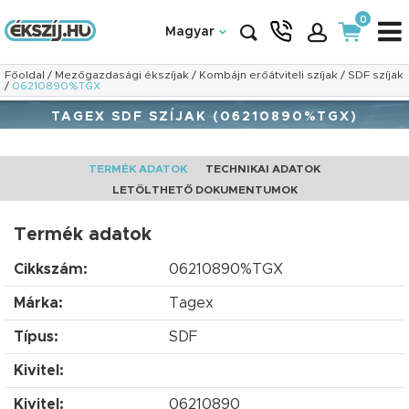
0
Magyar
Főoldal
/
Mezőgazdasági ékszíjak
/
Kombájn erőátviteli szíjak
/
SDF szíjak
/
06210890%TGX
TAGEX SDF SZÍJAK (06210890%TGX)
TERMÉK ADATOK
TECHNIKAI ADATOK
LETÖLTHETŐ DOKUMENTUMOK
Termék adatok
Cikkszám:
06210890%TGX
Márka:
Tagex
Típus:
SDF
Kivitel:
Kivitel:
06210890