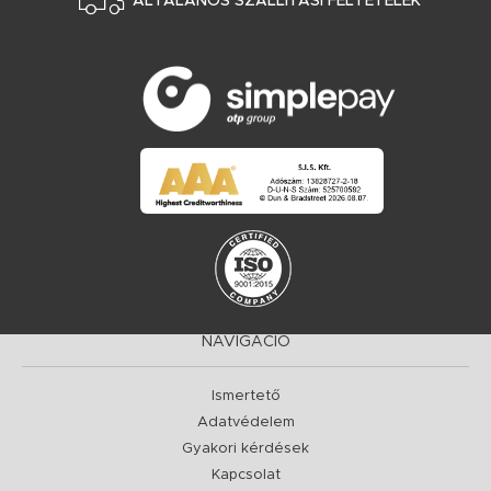
ÁLTALÁNOS SZÁLLÍTÁSI FELTÉTELEK
NAVIGÁCIÓ
Ismertető
Adatvédelem
Gyakori kérdések
Kapcsolat