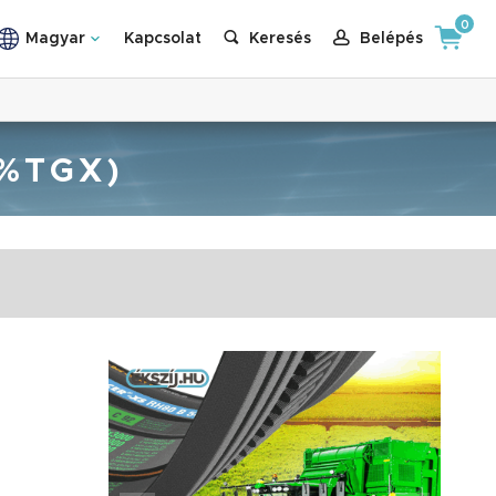
0
Magyar
Kapcsolat
Keresés
Belépés
9%TGX)