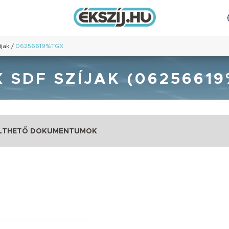
íjak
/
06256619%TGX
 SDF SZÍJAK (0625661
LTHETŐ DOKUMENTUMOK