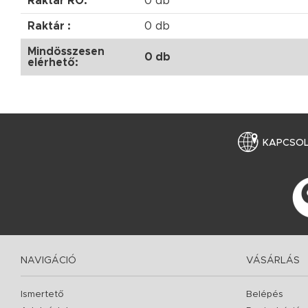
Raktár RO:
0 db
Raktár :
0 db
Mindösszesen
0 db
elérhető:
KAPCSO
NAVIGÁCIÓ
VÁSÁRLÁS
Ismertető
Belépés