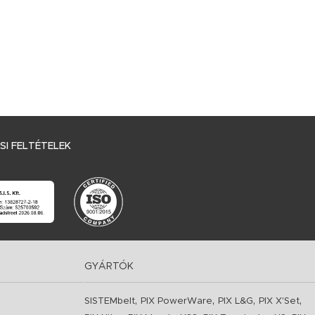
I FELTÉTELEK
GYÁRTÓK
,
,
,
,
SISTEMbelt
PIX PowerWare
PIX L&G
PIX X'Set