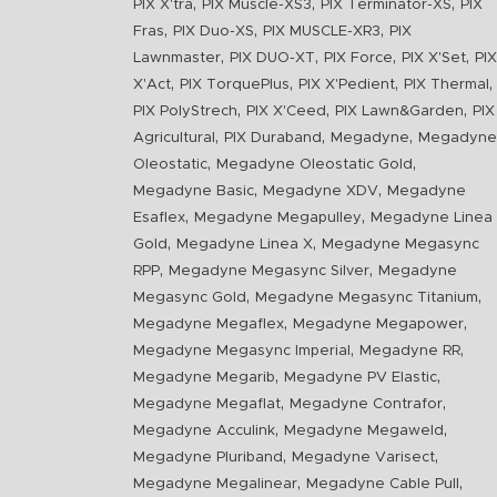
,
,
,
PIX X'tra
PIX Muscle-XS3
PIX Terminator-XS
PIX
,
,
,
Fras
PIX Duo-XS
PIX MUSCLE-XR3
PIX
,
,
,
,
Lawnmaster
PIX DUO-XT
PIX Force
PIX X'Set
PIX
,
,
,
,
X'Act
PIX TorquePlus
PIX X'Pedient
PIX Thermal
,
,
,
PIX PolyStrech
PIX X'Ceed
PIX Lawn&Garden
PIX
,
,
,
Agricultural
PIX Duraband
Megadyne
Megadyne
,
,
Oleostatic
Megadyne Oleostatic Gold
,
,
Megadyne Basic
Megadyne XDV
Megadyne
,
,
Esaflex
Megadyne Megapulley
Megadyne Linea
,
,
Gold
Megadyne Linea X
Megadyne Megasync
,
,
RPP
Megadyne Megasync Silver
Megadyne
,
,
Megasync Gold
Megadyne Megasync Titanium
,
,
Megadyne Megaflex
Megadyne Megapower
,
,
Megadyne Megasync Imperial
Megadyne RR
,
,
Megadyne Megarib
Megadyne PV Elastic
,
,
Megadyne Megaflat
Megadyne Contrafor
,
,
Megadyne Acculink
Megadyne Megaweld
,
,
Megadyne Pluriband
Megadyne Varisect
,
,
Megadyne Megalinear
Megadyne Cable Pull