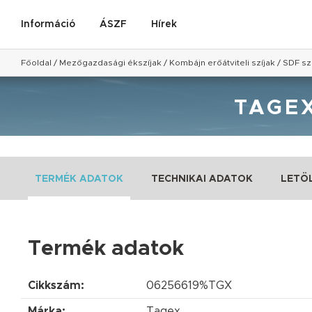
Információ
ÁSZF
Hírek
Főoldal
/
Mezőgazdasági ékszíjak
/
Kombájn erőátviteli szíjak
/
SDF sz
TAGEX
TERMÉK ADATOK
TECHNIKAI ADATOK
LETÖ
Termék adatok
Cikkszám:
06256619%TGX
Márka:
Tagex