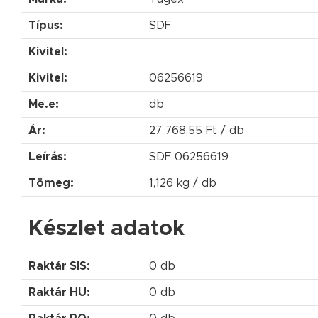
Típus:
SDF
Kivitel:
Kivitel:
06256619
Me.e:
db
Ár:
27 768,55 Ft / db
Leírás:
SDF 06256619
Tömeg:
1,126 kg / db
Készlet adatok
Raktár SIS:
0 db
Raktár HU:
0 db