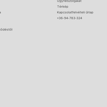
Ügyfélszolgálat
Térkép
a
Kapcsolatfelvételi űrlap
+36-94-783-324
rződéstől